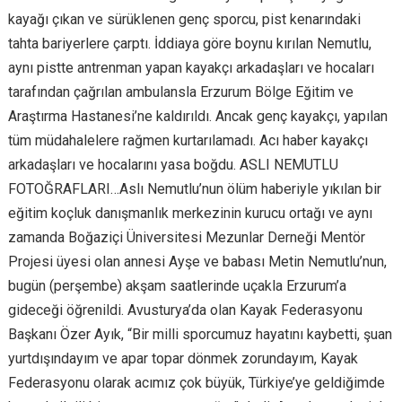
kayağı çıkan ve sürüklenen genç sporcu, pist kenarındaki
tahta bariyerlere çarptı. İddiaya göre boynu kırılan Nemutlu,
aynı pistte antrenman yapan kayakçı arkadaşları ve hocaları
tarafından çağrılan ambulansla Erzurum Bölge Eğitim ve
Araştırma Hastanesi’ne kaldırıldı. Ancak genç kayakçı, yapılan
tüm müdahalelere rağmen kurtarılamadı. Acı haber kayakçı
arkadaşları ve hocalarını yasa boğdu. ASLI NEMUTLU
FOTOĞRAFLARI…Aslı Nemutlu’nun ölüm haberiyle yıkılan bir
eğitim koçluk danışmanlık merkezinin kurucu ortağı ve aynı
zamanda Boğaziçi Üniversitesi Mezunlar Derneği Mentör
Projesi üyesi olan annesi Ayşe ve babası Metin Nemutlu’nun,
bugün (perşembe) akşam saatlerinde uçakla Erzurum’a
gideceği öğrenildi. Avusturya’da olan Kayak Federasyonu
Başkanı Özer Ayık, “Bir milli sporcumuz hayatını kaybetti, şuan
yurtdışındayım ve apar topar dönmek zorundayım, Kayak
Federasyonu olarak acımız çok büyük, Türkiye’ye geldiğimde