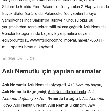
yarışlarında Gençler kategorisinde Slalom’da 4., Büyük
Slalom’da 6. oldu. Yine Palandöken’de yapılan 2. Etap yarışında
Büyük Slalom’da 5. oldu. Palandöken’de yapılan Türkiye
Şampiyonası’nda Slalom’da Türkiye 4’üncüsü oldu. Bu
yarışmalardan sonra tekrar milli takıma çağrıldı. Aslı Nemutlu
Gençler kategorisinde başarıyla yarışmalara devam
ediyorduhttps://www.htspor.com/olimpiyat/haber/705331-
milli-sporcu-hayatini-kaybetti
Görüntülenme:
538
Aslı Nemutlu için yapılan aramalar
Aslı Nemutlu
,
Aslı Nemutlu biyografi
,
Aslı Nemutlu
hayatı,
Aslı Nemutlu özgeçmişi
,
Aslı Nemutlu hakkında
,
Aslı
Nemutlu doğum yeri
,
Aslı Nemutlu fotoğraf
,
Aslı Nemutlu
video
,
Aslı Nemutlu resim
,
Aslı Nemutlu kimdir?
,
Aslı