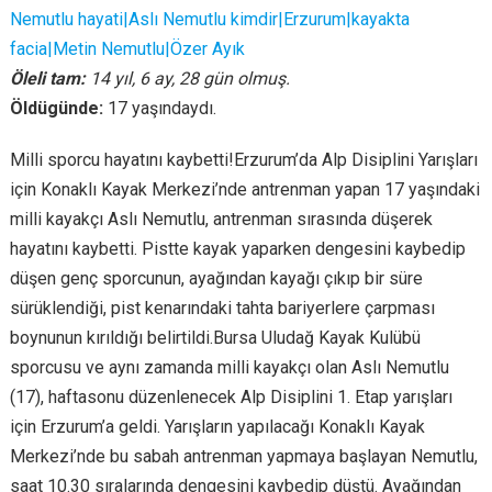
Nemutlu hayati|Aslı Nemutlu kimdir|Erzurum|kayakta
facia|Metin Nemutlu|Özer Ayık
Öleli tam:
14 yıl, 6 ay, 28 gün olmuş.
Öldügünde:
17 yaşındaydı.
Milli sporcu hayatını kaybetti!Erzurum’da Alp Disiplini Yarışları
için Konaklı Kayak Merkezi’nde antrenman yapan 17 yaşındaki
milli kayakçı Aslı Nemutlu, antrenman sırasında düşerek
hayatını kaybetti. Pistte kayak yaparken dengesini kaybedip
düşen genç sporcunun, ayağından kayağı çıkıp bir süre
sürüklendiği, pist kenarındaki tahta bariyerlere çarpması
boynunun kırıldığı belirtildi.Bursa Uludağ Kayak Kulübü
sporcusu ve aynı zamanda milli kayakçı olan Aslı Nemutlu
(17), haftasonu düzenlenecek Alp Disiplini 1. Etap yarışları
için Erzurum’a geldi. Yarışların yapılacağı Konaklı Kayak
Merkezi’nde bu sabah antrenman yapmaya başlayan Nemutlu,
saat 10.30 sıralarında dengesini kaybedip düştü. Ayağından