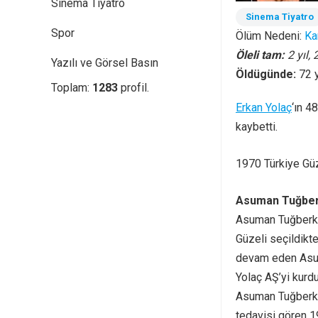
Sinema Tiyatro
Sinema Tiyatro
Spor
Ölüm Nedeni:
Ka
Öleli tam:
2 yıl,
Yazılı ve Görsel Basın
Öldügünde:
72 
Toplam:
1283
profil.
Erkan Yolaç
‘ın 4
kaybetti.
1970 Türkiye Güz
Asuman Tuğberk
Asuman Tuğberk, 
Güzeli seçildikt
devam eden Asuma
Yolaç AŞ’yi kurd
Asuman Tuğberk Y
tedavisi gören 1