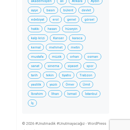
akademisyen
ali
Ankara
Aydın
ayşe
basın
bülent
devlet
edebiyat
erol
genel
görsel
hakkı
hasan
hüseyin
kalp krizi
Kanser
karaca
kemal
mehmet
metin
mustafa
müzik
orhan
osman
sanat
sinema
siyaset
spor
tarih
tekin
tiyatro
Trabzon
yaslilik
yazılı
Ömer
Ümit
İbrahim
İlhan
İsmail
İstanbul
İş
© 2026 #Unutmadık #Unutmayacağız -
WordPress