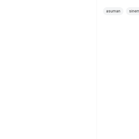
asuman
sine