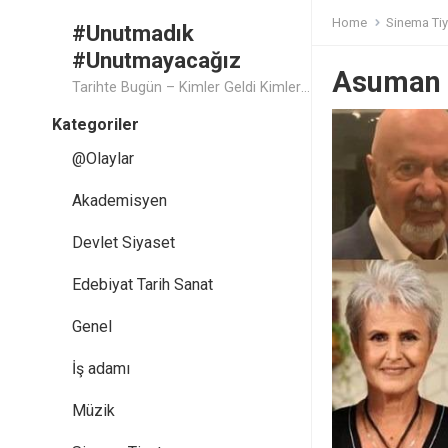
Home
Sinema Tiy
#Unutmadık
#Unutmayacağız
Asuman 
Tarihte Bugün – Kimler Geldi Kimler Geçti..
Kategoriler
@Olaylar
Akademisyen
Devlet Siyaset
Edebiyat Tarih Sanat
Genel
İş adamı
Müzik