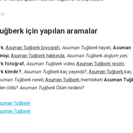
473
ğberk için yapılan aramalar
rk
,
Asuman Tuğberk biyografi
,
Asuman Tuğberk
hayatı,
Asuman
mişi
,
Asuman Tuğberk hakkında
,
Asuman Tuğberk doğum yeri
,
k fotoğraf
,
Asuman Tuğberk video
,
Asuman Tuğberk resim
,
k kimdir?
,
Asuman Tuğberk
kaç yaşında?,
Asuman Tuğberk
kaç
uman Tuğberk nereli
,
Asuman Tuğberk
memleketi
Asuman Tuğ
den öldü?
Asuman Tuğberk
Ölüm nedeni?
suman Tuğberk
suman Tuğberk