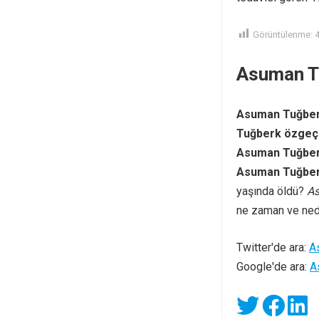
Görüntülenme:
Asuman Tu
Asuman Tuğbe
Tuğberk özgeç
Asuman Tuğber
Asuman Tuğber
yaşında öldü?
As
ne zaman ve ne
Twitter'de ara:
A
Google'de ara:
A