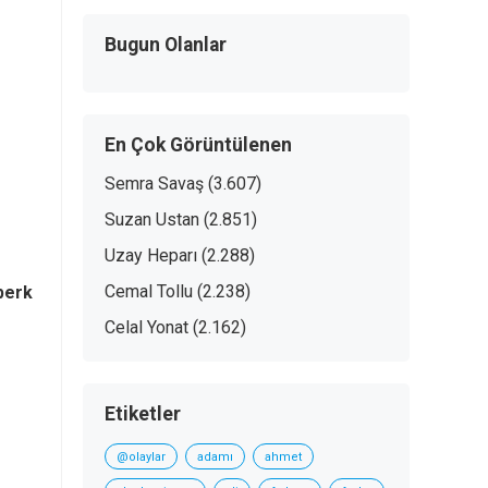
Bugun Olanlar
En Çok Görüntülenen
Semra Savaş
(3.607)
Suzan Ustan
(2.851)
Uzay Heparı
(2.288)
Cemal Tollu
(2.238)
berk
Celal Yonat
(2.162)
Etiketler
@olaylar
adamı
ahmet