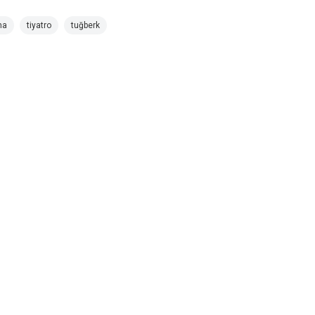
ma
tiyatro
tuğberk