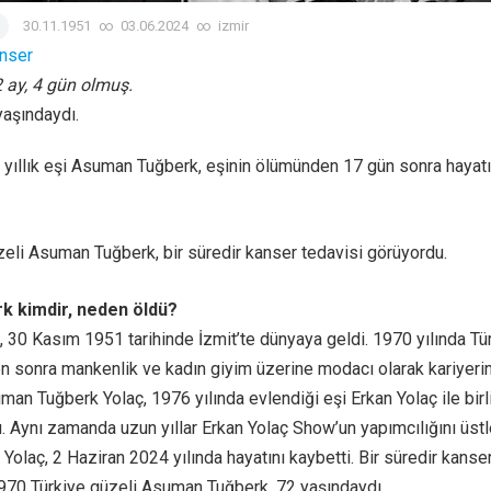
30.11.1951
∞
03.06.2024
∞
izmir
nser
 2 ay, 4 gün olmuş.
yaşındaydı.
8 yıllık eşi Asuman Tuğberk, eşinin ölümünden 17 gün sonra hayatı
eli Asuman Tuğberk, bir süredir kanser tedavisi görüyordu.
 kimdir, neden öldü?
30 Kasım 1951 tarihinde İzmit’te dünyaya geldi. 1970 yılında Tü
en sonra mankenlik ve kadın giyim üzerine modacı olarak kariyeri
n Tuğberk Yolaç, 1976 yılında evlendiği eşi Erkan Yolaç ile birl
u. Aynı zamanda uzun yıllar Erkan Yolaç Show’un yapımcılığını üstl
olaç, 2 Haziran 2024 yılında hayatını kaybetti. Bir süredir kanse
970 Türkiye güzeli Asuman Tuğberk, 72 yaşındaydı.