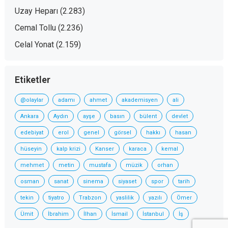
Uzay Heparı
(2.283)
Cemal Tollu
(2.236)
Celal Yonat
(2.159)
Etiketler
@olaylar
adamı
ahmet
akademisyen
ali
Ankara
Aydın
ayşe
basın
bülent
devlet
edebiyat
erol
genel
görsel
hakkı
hasan
hüseyin
kalp krizi
Kanser
karaca
kemal
mehmet
metin
mustafa
müzik
orhan
osman
sanat
sinema
siyaset
spor
tarih
tekin
tiyatro
Trabzon
yaslilik
yazılı
Ömer
Ümit
İbrahim
İlhan
İsmail
İstanbul
İş