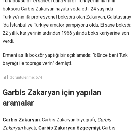
Türk boksu bir efsanesi daha yitirdi. Türkiye’nin ilk milli
boksörü Garbis Zakaryan hayata veda etti. 24 yaşında
Türkiye’nin ilk profesyonel boksörü olan Zakaryan, Galatasaray
‘da İstanbul ve Türkiye amatör şampiyonu oldu. Efsane boksör,
22 yıllık kariyerinin ardından 1966 yılında boks kariyerine son
verdi.
Ermeni asıllı boksör yaptığı bir açıklamada: “ölünce beni Türk
bayrağı ile toprağa verin” demişti.
Görüntülenme:
574
Garbis Zakaryan için yapılan
aramalar
Garbis Zakaryan
,
Garbis Zakaryan biyografi
,
Garbis
Zakaryan
hayatı,
Garbis Zakaryan özgeçmişi
,
Garbis