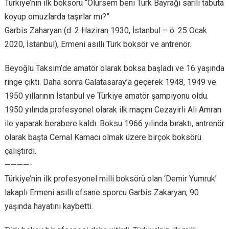
Türkiye’nin ilk boksörü “Ölürsem beni Türk Bayrağı sarılı tabuta
koyup omuzlarda taşırlar mı?”
Garbis Zaharyan (d. 2 Haziran 1930, İstanbul – ö. 25 Ocak
2020, İstanbul), Ermeni asıllı Türk boksör ve antrenör.
Beyoğlu Taksim’de amatör olarak boksa başladı ve 16 yaşında
ringe çıktı. Daha sonra Galatasaray’a geçerek 1948, 1949 ve
1950 yıllarının İstanbul ve Türkiye amatör şampiyonu oldu.
1950 yılında profesyonel olarak ilk maçını Cezayirli Ali Amran
ile yaparak berabere kaldı. Boksu 1966 yılında bıraktı, antrenör
olarak başta Cemal Kamacı olmak üzere birçok boksörü
çalıştırdı.
————-
Türkiye’nin ilk profesyonel milli boksörü olan ‘Demir Yumruk’
lakaplı Ermeni asıllı efsane sporcu Garbis Zakaryan, 90
yaşında hayatını kaybetti.