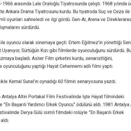
-1966 arasında Lale Oraloğlu Tiyatrosunda çalıştı. 1968 yılında ü
likte Ankara Drama Tiyatrosunu kurdu. Bu tiyatroda Suç ve Ceza ile
imli oyunları sahneledi ve ilgi gördü. Gen-Ar, Arena ve Direkleraras
lışmalarını sürdürdü.
i ile oyuncu olarak sinemaya geçti. Ertem Eğilmez’in yönettiği Se
et Uyanıyor, Sürtüğün Kızı gibi filmlerde oyunculuğunu sürdürdü. B
maya başladı. Aslıer Film şirketini kurdu, senaristliğini,
e oyunculuğunu yaptığı Hayat Cehennemi adlı filmi yaptı.
likle Kemal Sunal’ın oynadığı 60 filmin senaryosuna yazdı.
 Antalya Altın Portakal Film Festivalinde İşte Hayat filmindeki
 ”En Başarılı Yardımcı Erkek Oyuncu” ödülünü aldı. 1981 Antalya 
tivalinde Derya Gülü isimli filmdeki rolüyle ”En Başarılı Erkek
aldı.