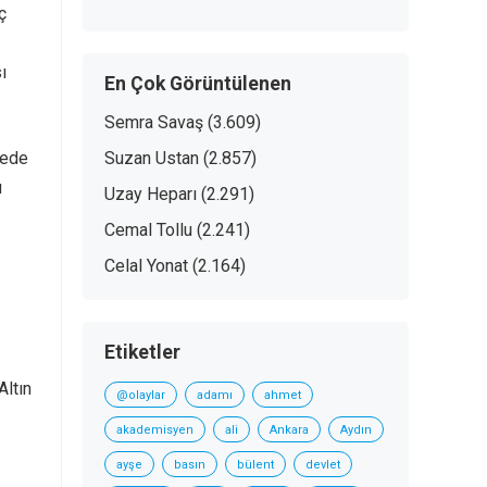
ç
ı
En Çok Görüntülenen
Semra Savaş
(3.609)
Suzan Ustan
(2.857)
nede
u
Uzay Heparı
(2.291)
Cemal Tollu
(2.241)
Celal Yonat
(2.164)
Etiketler
Altın
@olaylar
adamı
ahmet
akademisyen
ali
Ankara
Aydın
ayşe
basın
bülent
devlet