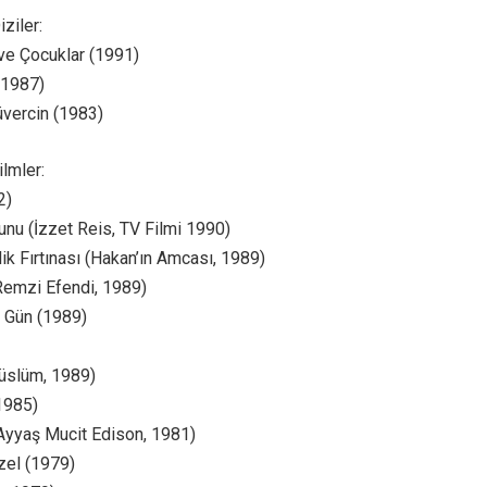
iziler:
ve Çocuklar (1991)
 (1987)
üvercin (1983)
ilmler:
2)
unu (İzzet Reis, TV Filmi 1990)
k Fırtınası (Hakan’ın Amcası, 1989)
Remzi Efendi, 1989)
 Gün (1989)
üslüm, 1989)
1985)
Ayyaş Mucit Edison, 1981)
el (1979)