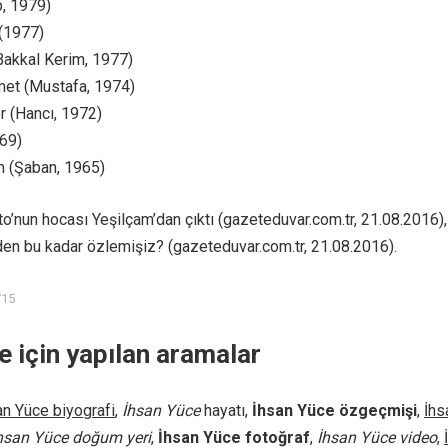
, 1979)
(1977)
Bakkal Kerim, 1977)
et (Mustafa, 1974)
r (Hancı, 1972)
969)
in (Şaban, 1965)
’nun hocası Yeşilçam’dan çıktı (gazeteduvar.com.tr, 21.08.2016),
den bu kadar özlemişiz? (gazeteduvar.com.tr, 21.08.2016).
715
e için yapılan aramalar
an Yüce biyografi
,
İhsan Yüce
hayatı,
İhsan Yüce özgeçmişi
,
İhs
hsan Yüce doğum yeri
,
İhsan Yüce fotoğraf
,
İhsan Yüce video
,