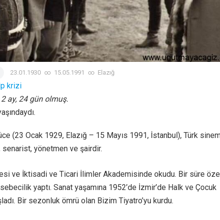
23.01.1930
∞
15.05.1991
∞
Elazığ
p krizi
, 2 ay, 24 gün olmuş.
yaşındaydı.
ce (23 Ocak 1929, Elazığ – 15 Mayıs 1991, İstanbul), Türk sine
 senarist, yönetmen ve şairdir.
esi ve İktisadi ve Ticari İlimler Akademisinde okudu. Bir süre öze
sebecilik yaptı. Sanat yaşamına 1952’de İzmir’de Halk ve Çocuk
ladı. Bir sezonluk ömrü olan Bizim Tiyatro’yu kurdu.