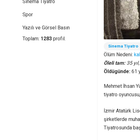
Sinema Tiyatro
Spor
Yazılı ve Görsel Basın
Toplam:
1283
profil.
Sinema Tiyatro
Ölüm Nedeni:
kal
Öleli tam:
35 yıl
Öldügünde:
61 
Mehmet İhsan Yü
tiyatro oyuncusu,
İzmir Atatürk Lis
şirketlerde muha
Tiyatrosunda baş