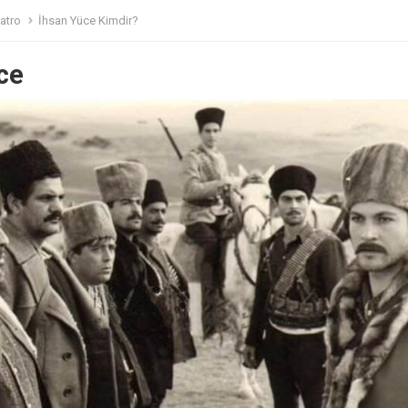
atro
İhsan Yüce Kimdir?
ce