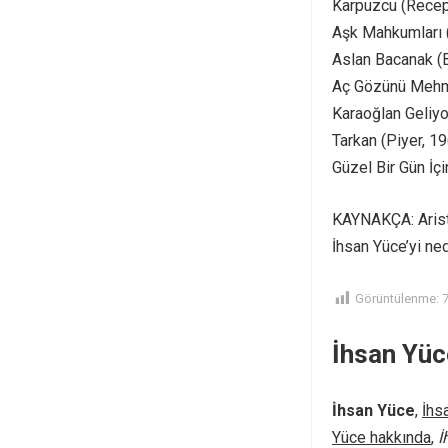
Karpuzcu (Recep
Aşk Mahkumları 
Aslan Bacanak (
Aç Gözünü Mehm
Karaoğlan Geliyo
Tarkan (Piyer, 1
Güzel Bir Gün İç
KAYNAKÇA: Aristo
İhsan Yüce’yi ne
Görüntülenme:
İhsan Yüc
İhsan Yüce
,
İhs
Yüce hakkında
,
İ