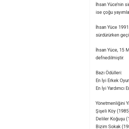
İhsan Yüce’nin si
ise çoğu yayımla
İhsan Yüce 1991 
sürdürürken geçir
İhsan Yüce, 15 M
defnedilmiştir.
Bazı Ödülleri:
En İyi Erkek Oyu
En İyi Yardımcı 
Yönetmenliğini Ya
Şişeli Köy (1985
Deliler Koğuşu (
Bizim Sokak (19