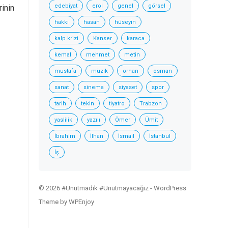
edebiyat
erol
genel
görsel
rinin
hakkı
hasan
hüseyin
kalp krizi
Kanser
karaca
kemal
mehmet
metin
mustafa
müzik
orhan
osman
sanat
sinema
siyaset
spor
tarih
tekin
tiyatro
Trabzon
yaslilik
yazılı
Ömer
Ümit
İbrahim
İlhan
İsmail
İstanbul
İş
© 2026 #Unutmadık #Unutmayacağız -
WordPress
Theme
by
WPEnjoy