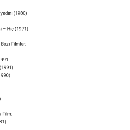
yadını (1980)
 – Hiç (1971)
 Bazı Filmler:
1991
 (1991)
1990)
)
 Film:
81)