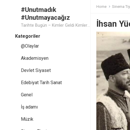
Home
Sinema Tiy
#Unutmadık
#Unutmayacağız
İhsan Yü
Tarihte Bugün – Kimler Geldi Kimler Geçti..
Kategoriler
@Olaylar
Akademisyen
Devlet Siyaset
Edebiyat Tarih Sanat
Genel
İş adamı
Müzik