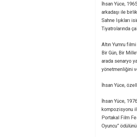
İhsan Yüce, 1965
arkadaşı ile bir
Sahne Işıkları is
Tiyatrolarında ça
Altın Yumru film
Bir Gün, Bir Mill
arada senaryo yaz
yönetmenliğini v
İhsan Yüce, özel
İhsan Yüce, 1976
kompozisyonu ile
Portakal Film Fes
Oyuncu” ödülünü 