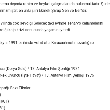
nema dışında resim ve heykel çalışmaları da bulunmaktadır. Şiirle
nmamıştır; en ünlü şiiri Ekmek Şarap Sen ve Ben’dir.
yılında çok sevdiği Salacak’taki evinde senaryo çalışmalarını
diği kalp krizi sonucunda yaşamını yitirdi.
ayıs 1991 tarihinde vefat etti. Karacaahmet mezarlığına
ncu (Derya Gülü) / 18. Antalya Film Şenliği 1981
Erkek Oyuncu (İşte Hayat) / 13. Antalya Film Şenliği 1976
ptığı Bazı Filmler:
)
1981)
81)