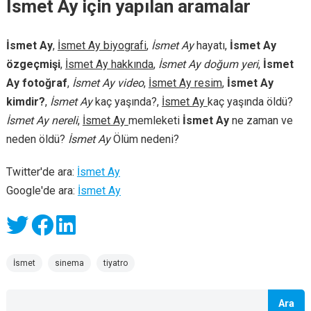
İsmet Ay için yapılan aramalar
İsmet Ay
,
İsmet Ay biyografi
,
İsmet Ay
hayatı,
İsmet Ay
özgeçmişi
,
İsmet Ay hakkında
,
İsmet Ay doğum yeri
,
İsmet
Ay fotoğraf
,
İsmet Ay video
,
İsmet Ay resim
,
İsmet Ay
kimdir?
,
İsmet Ay
kaç yaşında?,
İsmet Ay
kaç yaşında öldü?
İsmet Ay nereli
,
İsmet Ay
memleketi
İsmet Ay
ne zaman ve
neden öldü?
İsmet Ay
Ölüm nedeni?
Twitter'de ara:
İsmet Ay
Google'de ara:
İsmet Ay
İsmet
sinema
tiyatro
Ara