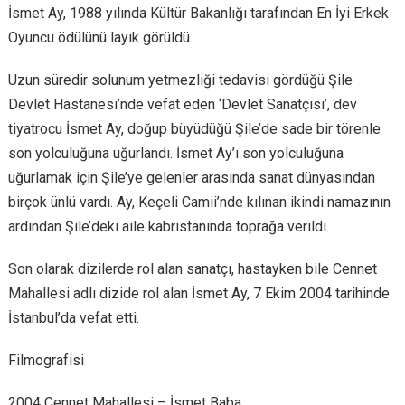
İsmet Ay, 1988 yılında Kültür Bakanlığı tarafından En İyi Erkek
Oyuncu ödülünü layık görüldü.
Uzun süredir solunum yetmezliği tedavisi gördüğü Şile
Devlet Hastanesi’nde vefat eden ‘Devlet Sanatçısı’, dev
tiyatrocu İsmet Ay, doğup büyüdüğü Şile’de sade bir törenle
son yolculuğuna uğurlandı. İsmet Ay’ı son yolculuğuna
uğurlamak için Şile’ye gelenler arasında sanat dünyasından
birçok ünlü vardı. Ay, Keçeli Camii’nde kılınan ikindi namazının
ardından Şile’deki aile kabristanında toprağa verildi.
Son olarak dizilerde rol alan sanatçı, hastayken bile Cennet
Mahallesi adlı dizide rol alan İsmet Ay, 7 Ekim 2004 tarihinde
İstanbul’da vefat etti.
Filmografisi
2004 Cennet Mahallesi – İsmet Baba