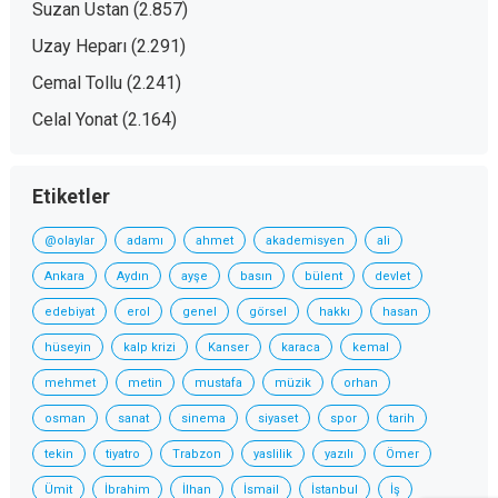
Suzan Ustan
(2.857)
Uzay Heparı
(2.291)
Cemal Tollu
(2.241)
Celal Yonat
(2.164)
Etiketler
@olaylar
adamı
ahmet
akademisyen
ali
Ankara
Aydın
ayşe
basın
bülent
devlet
edebiyat
erol
genel
görsel
hakkı
hasan
hüseyin
kalp krizi
Kanser
karaca
kemal
mehmet
metin
mustafa
müzik
orhan
osman
sanat
sinema
siyaset
spor
tarih
tekin
tiyatro
Trabzon
yaslilik
yazılı
Ömer
Ümit
İbrahim
İlhan
İsmail
İstanbul
İş