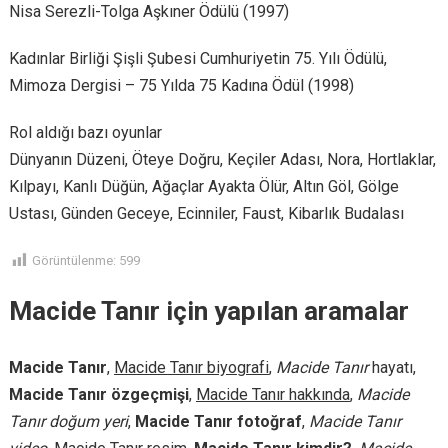
Nisa Serezli-Tolga Aşkıner Ödülü (1997)
Kadınlar Birliği Şişli Şubesi Cumhuriyetin 75. Yılı Ödülü,
Mimoza Dergisi – 75 Yılda 75 Kadına Ödül (1998)
Rol aldığı bazı oyunlar
Dünyanın Düzeni, Öteye Doğru, Keçiler Adası, Nora, Hortlaklar,
Kılpayı, Kanlı Düğün, Ağaçlar Ayakta Ölür, Altın Göl, Gölge
Ustası, Günden Geceye, Ecinniler, Faust, Kibarlık Budalası
Görüntülenme:
599
Macide Tanır için yapılan aramalar
Macide Tanır
,
Macide Tanır biyografi
,
Macide Tanır
hayatı,
Macide Tanır özgeçmişi
,
Macide Tanır hakkında
,
Macide
Tanır doğum yeri
,
Macide Tanır fotoğraf
,
Macide Tanır