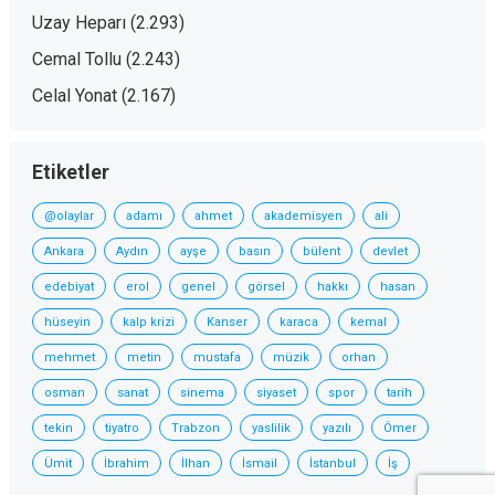
Uzay Heparı
(2.293)
Cemal Tollu
(2.243)
Celal Yonat
(2.167)
Etiketler
@olaylar
adamı
ahmet
akademisyen
ali
Ankara
Aydın
ayşe
basın
bülent
devlet
edebiyat
erol
genel
görsel
hakkı
hasan
hüseyin
kalp krizi
Kanser
karaca
kemal
mehmet
metin
mustafa
müzik
orhan
osman
sanat
sinema
siyaset
spor
tarih
tekin
tiyatro
Trabzon
yaslilik
yazılı
Ömer
Ümit
İbrahim
İlhan
İsmail
İstanbul
İş