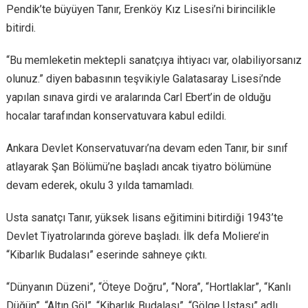
Pendik’te büyüyen Tanır, Erenköy Kız Lisesi’ni birincilikle
bitirdi.
“Bu memleketin mektepli sanatçıya ihtiyacı var, olabiliyorsanız
olunuz.” diyen babasının teşvikiyle Galatasaray Lisesi’nde
yapılan sınava girdi ve aralarında Carl Ebert’in de olduğu
hocalar tarafından konservatuvara kabul edildi.
Ankara Devlet Konservatuvarı’na devam eden Tanır, bir sınıf
atlayarak Şan Bölümü’ne başladı ancak tiyatro bölümüne
devam ederek, okulu 3 yılda tamamladı.
Usta sanatçı Tanır, yüksek lisans eğitimini bitirdiği 1943’te
Devlet Tiyatrolarında göreve başladı. İlk defa Moliere’in
“Kibarlık Budalası” eserinde sahneye çıktı.
“Dünyanın Düzeni”, “Öteye Doğru”, “Nora”, “Hortlaklar”, “Kanlı
Düğün”, “Altın Göl”, “Kibarlık Budalası”, “Gölge Ustası” adlı