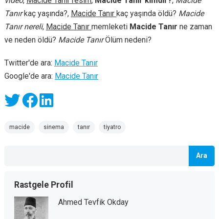
video
,
Macide Tanır resim
,
Macide Tanır kimdir?
,
Macide
Tanır
kaç yaşında?,
Macide Tanır
kaç yaşında öldü?
Macide
Tanır nereli
,
Macide Tanır
memleketi
Macide Tanır
ne zaman
ve neden öldü?
Macide Tanır
Ölüm nedeni?
Twitter'de ara:
Macide Tanır
Google'de ara:
Macide Tanır
macide
sinema
tanır
tiyatro
Ara
Rastgele Profil
Ahmed Tevfik Okday