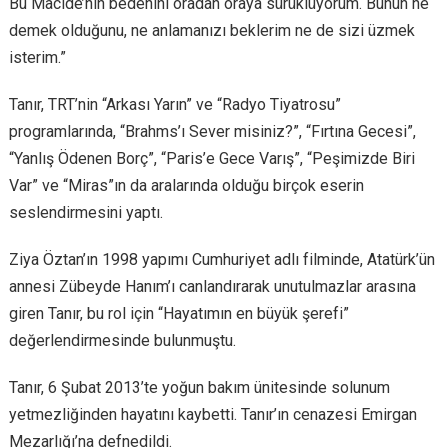
Bu Macide’nin bedenini oradan oraya sürüklüyorum. Bunun ne
demek olduğunu, ne anlamanızı beklerim ne de sizi üzmek
isterim.”
Tanır, TRT’nin “Arkası Yarın” ve “Radyo Tiyatrosu”
programlarında, “Brahms’ı Sever misiniz?”, “Fırtına Gecesi”,
“Yanlış Ödenen Borç”, “Paris’e Gece Varış”, “Peşimizde Biri
Var” ve “Miras”ın da aralarında olduğu birçok eserin
seslendirmesini yaptı.
Ziya Öztan’ın 1998 yapımı Cumhuriyet adlı filminde, Atatürk’ün
annesi Zübeyde Hanım’ı canlandırarak unutulmazlar arasına
giren Tanır, bu rol için “Hayatımın en büyük şerefi”
değerlendirmesinde bulunmuştu.
Tanır, 6 Şubat 2013’te yoğun bakım ünitesinde solunum
yetmezliğinden hayatını kaybetti. Tanır’ın cenazesi Emirgan
Mezarlığı’na defnedildi.