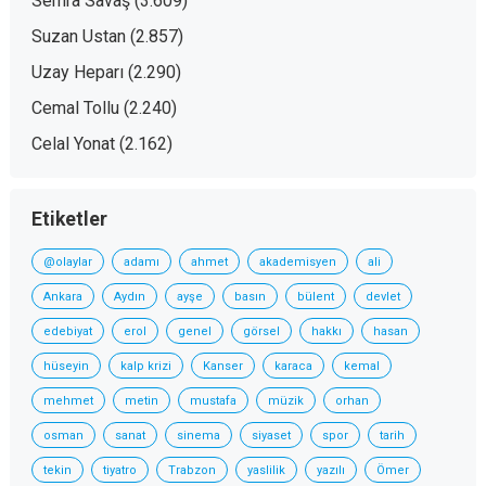
Semra Savaş
(3.609)
Suzan Ustan
(2.857)
Uzay Heparı
(2.290)
Cemal Tollu
(2.240)
Celal Yonat
(2.162)
Etiketler
@olaylar
adamı
ahmet
akademisyen
ali
Ankara
Aydın
ayşe
basın
bülent
devlet
edebiyat
erol
genel
görsel
hakkı
hasan
hüseyin
kalp krizi
Kanser
karaca
kemal
mehmet
metin
mustafa
müzik
orhan
osman
sanat
sinema
siyaset
spor
tarih
tekin
tiyatro
Trabzon
yaslilik
yazılı
Ömer