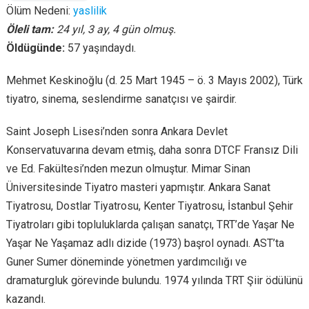
Ölüm Nedeni:
yaslilik
Öleli tam:
24 yıl, 3 ay, 4 gün olmuş.
Öldügünde:
57 yaşındaydı.
Mehmet Keskinoğlu (d. 25 Mart 1945 – ö. 3 Mayıs 2002), Türk
tiyatro, sinema, seslendirme sanatçısı ve şairdir.
Saint Joseph Lisesi’nden sonra Ankara Devlet
Konservatuvarına devam etmiş, daha sonra DTCF Fransız Dili
ve Ed. Fakültesi’nden mezun olmuştur. Mimar Sinan
Üniversitesinde Tiyatro masteri yapmıştır. Ankara Sanat
Tiyatrosu, Dostlar Tiyatrosu, Kenter Tiyatrosu, İstanbul Şehir
Tiyatroları gibi topluluklarda çalışan sanatçı, TRT’de Yaşar Ne
Yaşar Ne Yaşamaz adlı dizide (1973) başrol oynadı. AST’ta
Guner Sumer döneminde yönetmen yardımcılığı ve
dramaturgluk görevinde bulundu. 1974 yılında TRT Şiir ödülünü
kazandı.