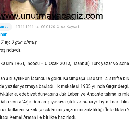
Sanat
15.11.1961
∞
06.01.2013
∞
Kayseri
ihar
, 7 ay, 0 gün olmuş.
yaşındaydı.
Kasım 1961, İncesu – 6 Ocak 2013, İstanbul), Türk yazar ve senar
an altı aylıkken İstanbul’a geldi. Kasımpaşa Lisesi’ni 2. sınıfta bıra
de yazılar yazmaya başladı. İlk makalesi 1985 yılında Gırgır derg
 öykülerle, edebiyat dünyasına Jak Laban ve Andante takma isimler
 Daha sonra ‘Ağır Roman’ piyasaya çıktı ve senaryolaştırılarak, fil
tiner kullanan sokak çocuklarının yaşamının anlatıldığı ‘İstedikleri 
itabı Kemal Aratan ile birlikte hazırladı.