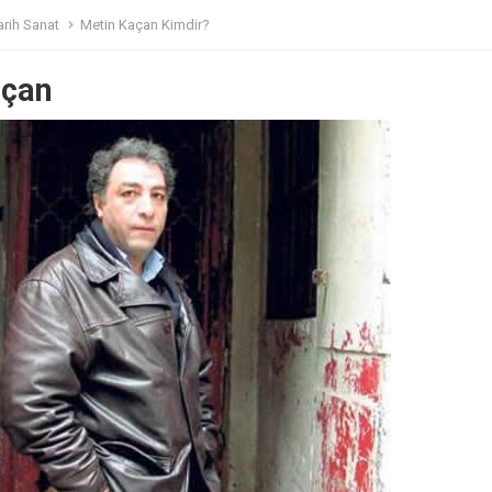
arih Sanat
Metin Kaçan Kimdir?
açan