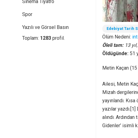
Sinema Tiyatro
Spor
Yazılı ve Görsel Basın
Edebiyat Tarih 
Ölüm Nedeni:
int
Toplam:
1283
profil.
Öleli tam:
13 yıl
Öldügünde:
51 
Metin Kaçan (15 
Ailesi, Metin Kaç
Mizah dergilerin
yayınlandı. Kısa
yazılar yazdı.[1]
alındı. Ardından 
Gidenler’ isimli k