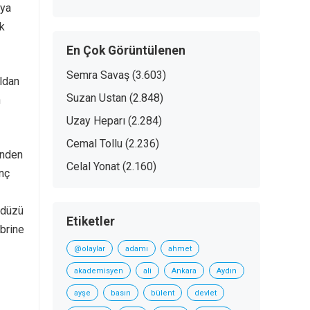
’ya
k
En Çok Görüntülenen
Semra Savaş
(3.603)
oldan
Suzan Ustan
(2.848)
n
Uzay Heparı
(2.284)
Cemal Tollu
(2.236)
’nden
Celal Yonat
(2.160)
inç
kdüzü
Etiketler
abrine
@olaylar
adamı
ahmet
akademisyen
ali
Ankara
Aydın
ayşe
basın
bülent
devlet