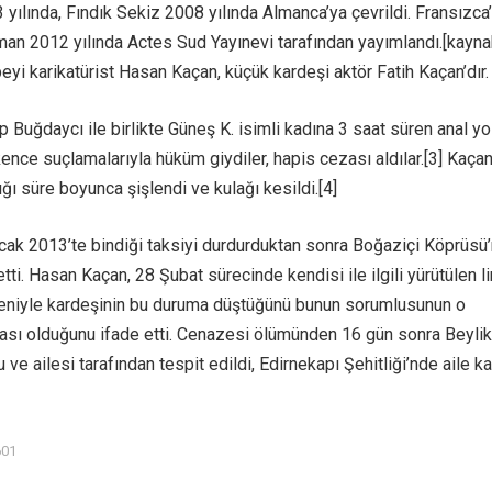
yılında, Fındık Sekiz 2008 yılında Almanca’ya çevrildi. Fransızca
man 2012 yılında Actes Sud Yayınevi tarafından yayımlandı.[kayna
beyi karikatürist Hasan Kaçan, küçük kardeşi aktör Fatih Kaçan’dır.
 Buğdaycı ile birlikte Güneş K. isimli kadına 3 saat süren anal y
ence suçlamalarıyla hüküm giydiler, hapis cezası aldılar.[3] Kaça
ı süre boyunca şişlendi ve kulağı kesildi.[4]
ak 2013’te bindiği taksiyi durdurduktan sonra Boğaziçi Köprüsü
 etti. Hasan Kaçan, 28 Şubat sürecinde kendisi ile ilgili yürütülen l
niyle kardeşinin bu duruma düştüğünü bunun sorumlusunun o
sı olduğunu ifade etti. Cenazesi ölümünden 16 gün sonra Beyli
 ve ailesi tarafından tespit edildi, Edirnekapı Şehitliği’nde aile k
601