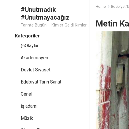
Home
Edebiyat T
#Unutmadık
#Unutmayacağız
Metin K
Tarihte Bugün – Kimler Geldi Kimler Geçti..
Kategoriler
@Olaylar
Akademisyen
Devlet Siyaset
Edebiyat Tarih Sanat
Genel
İş adamı
Müzik