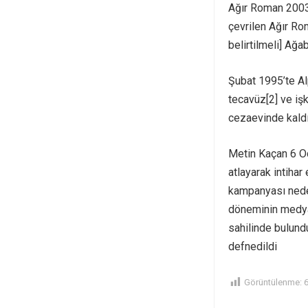
Ağır Roman 2003 
çevrilen Ağır Ro
belirtilmeli] Ağa
Şubat 1995’te Alp
tecavüz[2] ve işk
cezaevinde kaldığ
Metin Kaçan 6 Oc
atlayarak intihar
kampanyası nede
döneminin medya
sahilinde bulundu
defnedildi
Görüntülenme: