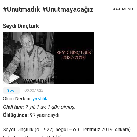
#Unutmadık #Unutmayacağız
MENU
Seydi Dinçtürk
Spor
00.00.1922
Ölüm Nedeni:
yaslilik
Öleli tam:
7 yıl, 1 ay, 1 gün olmuş.
Öldügünde:
97 yaşındaydı.
Seydi Dinçtürk (d. 1922; İnegöl – ö. 6 Temmuz 2019; Ankara),