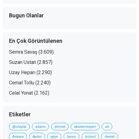
Bugun Olanlar
En Çok Görüntülenen
Semra Savaş
(3.609)
Suzan Ustan
(2.857)
Uzay Heparı
(2.290)
Cemal Tollu
(2.240)
Celal Yonat
(2.162)
Etiketler
@olaylar
adamı
ahmet
akademisyen
ali
Ankara
Aydın
ayşe
basın
bülent
devlet