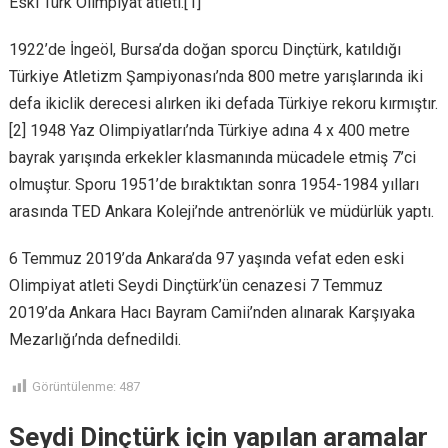
Eski Türk Olimpiyat atleti.[1]
1922’de İngeöl, Bursa’da doğan sporcu Dinçtürk, katıldığı
Türkiye Atletizm Şampiyonası’nda 800 metre yarışlarında iki
defa ikiclik derecesi alırken iki defada Türkiye rekoru kırmıştır.
[2] 1948 Yaz Olimpiyatları’nda Türkiye adına 4 x 400 metre
bayrak yarışında erkekler klasmanında mücadele etmiş 7’ci
olmuştur. Sporu 1951’de bıraktıktan sonra 1954-1984 yılları
arasında TED Ankara Koleji’nde antrenörlük ve müdürlük yaptı.
6 Temmuz 2019’da Ankara’da 97 yaşında vefat eden eski
Olimpiyat atleti Seydi Dinçtürk’ün cenazesi 7 Temmuz
2019’da Ankara Hacı Bayram Camii’nden alınarak Karşıyaka
Mezarlığı’nda defnedildi.
Görüntülenme:
487
Seydi Dinçtürk için yapılan aramalar