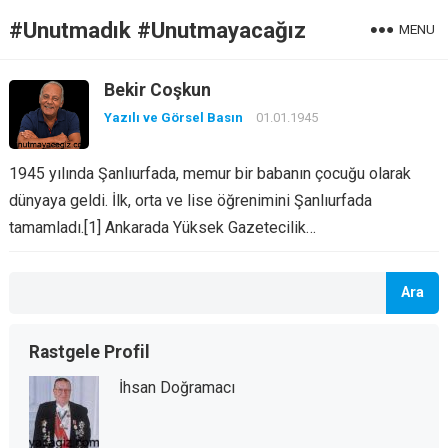
#Unutmadık #Unutmayacağız
MENU
Bekir Coşkun
Yazılı ve Görsel Basın
01.01.1945
1945 yılında Şanlıurfada, memur bir babanın çocuğu olarak
dünyaya geldi. İlk, orta ve lise öğrenimini Şanlıurfada
tamamladı.[1] Ankarada Yüksek Gazetecilik…
Ara
Rastgele Profil
İhsan Doğramacı