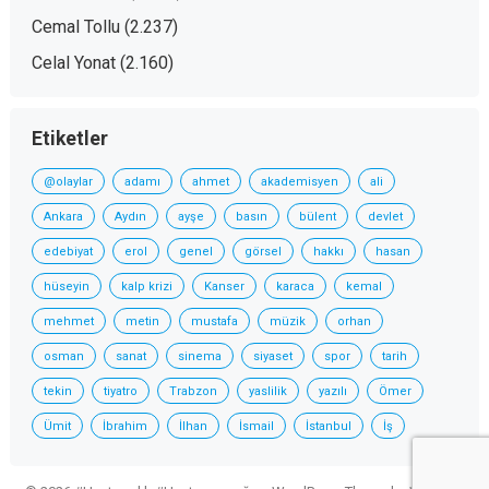
Cemal Tollu
(2.237)
Celal Yonat
(2.160)
Etiketler
@olaylar
adamı
ahmet
akademisyen
ali
Ankara
Aydın
ayşe
basın
bülent
devlet
edebiyat
erol
genel
görsel
hakkı
hasan
hüseyin
kalp krizi
Kanser
karaca
kemal
mehmet
metin
mustafa
müzik
orhan
osman
sanat
sinema
siyaset
spor
tarih
tekin
tiyatro
Trabzon
yaslilik
yazılı
Ömer
Ümit
İbrahim
İlhan
İsmail
İstanbul
İş