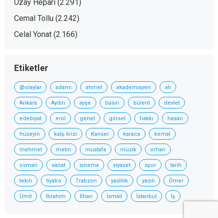
Uzay Heparı
(2.291)
Cemal Tollu
(2.242)
Celal Yonat
(2.166)
Etiketler
@olaylar
adamı
ahmet
akademisyen
ali
Ankara
Aydın
ayşe
basın
bülent
devlet
edebiyat
erol
genel
görsel
hakkı
hasan
hüseyin
kalp krizi
Kanser
karaca
kemal
mehmet
metin
mustafa
müzik
orhan
osman
sanat
sinema
siyaset
spor
tarih
tekin
tiyatro
Trabzon
yaslilik
yazılı
Ömer
Ümit
İbrahim
İlhan
İsmail
İstanbul
İş