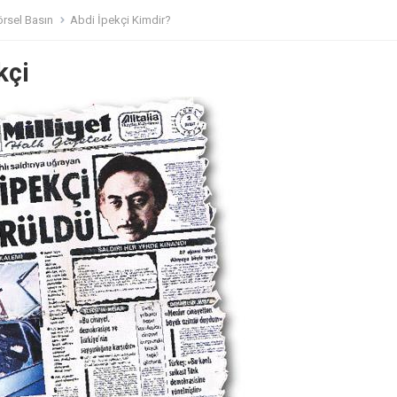
örsel Basın
Abdi İpekçi Kimdir?
kçi