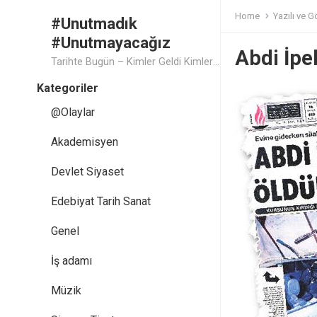
Home
Yazılı ve G
#Unutmadık
#Unutmayacağız
Abdi İpe
Tarihte Bugün – Kimler Geldi Kimler Geçti..
Kategoriler
@Olaylar
Akademisyen
Devlet Siyaset
Edebiyat Tarih Sanat
Genel
İş adamı
Müzik