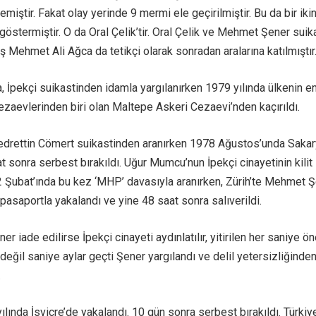
lemiştir. Fakat olay yerinde 9 mermi ele geçirilmiştir. Bu da bir iki
göstermiştir. O da Oral Çelik’tir. Oral Çelik ve Mehmet Şener suik
 Mehmet Ali Ağca da tetikçi olarak sonradan aralarına katılmıştır
 İpekçi suikastinden idamla yargılanırken 1979 yılında ülkenin en
ezaevlerinden biri olan Maltepe Askeri Cezaevi’nden kaçırıldı.
Bedrettin Cömert suikastinden aranırken 1978 Ağustos’unda Sakar
t sonra serbest bırakıldı. Uğur Mumcu’nun İpekçi cinayetinin kilit
2 Şubat’ında bu kez ‘MHP’ davasıyla aranırken, Zürih’te Mehmet 
e pasaportla yakalandı ve yine 48 saat sonra salıverildi.
r iade edilirse İpekçi cinayeti aydınlatılır, yitirilen her saniye ön
eğil saniye aylar geçti Şener yargılandı ve delil yetersizliğinde
.
ılında İsviçre’de yakalandı. 10 gün sonra serbest bırakıldı. Türkiy