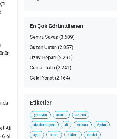
ştı.
e
En Çok Görüntülenen
Semra Savaş
(3.609)
n
Suzan Ustan
(2.857)
sünün
Uzay Heparı
(2.291)
Cemal Tollu
(2.241)
Celal Yonat
(2.164)
Etiketler
ında
@olaylar
adamı
ahmet
akademisyen
ali
Ankara
Aydın
et Ali
ayşe
basın
bülent
devlet
 6 el