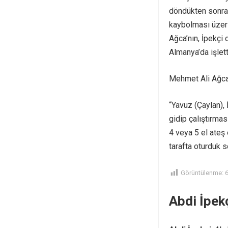
döndükten sonra 
kaybolması üzerin
Ağca’nın, İpekçi 
Almanya’da işlett
Mehmet Ali Ağca
“Yavuz (Çaylan),
gidip çalıştırma
4 veya 5 el ateş
tarafta oturduk s
Görüntülenme:
Abdi İpekç