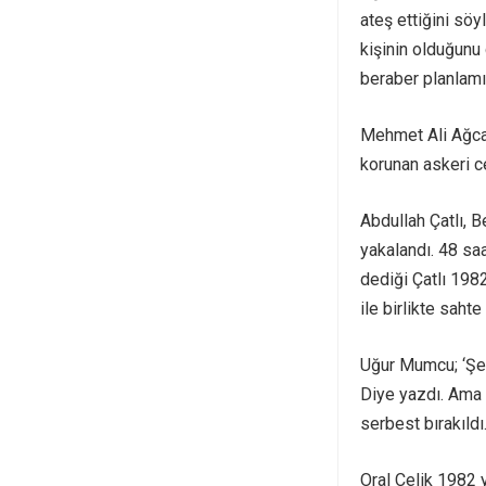
ateş ettiğini söy
kişinin olduğunu 
beraber planlamış
Mehmet Ali Ağca,
korunan askeri c
Abdullah Çatlı, 
yakalandı. 48 saa
dediği Çatlı 198
ile birlikte saht
Uğur Mumcu; ‘Şene
Diye yazdı. Ama d
serbest bırakıldı
Oral Çelik 1982 y