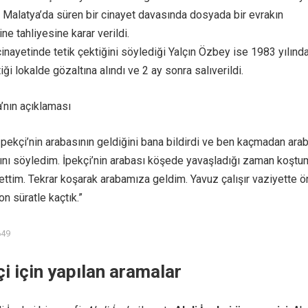
Malatya’da süren bir cinayet davasında dosyada bir evrakın
e tahliyesine karar verildi.
cinayetinde tetik çektiğini söylediği Yalçın Özbey ise 1983 yılınd
iği lokalde gözaltına alındı ve 2 ay sonra salıverildi.
’nın açıklaması
 İpekçi’nin arabasının geldiğini bana bildirdi ve ben kaçmadan ara
sını söyledim. İpekçi’nin arabası köşede yavaşladığı zaman koştu
 ettim. Tekrar koşarak arabamıza geldim. Yavuz çalışır vaziyette ö
on süratle kaçtık.”
649
i için yapılan aramalar