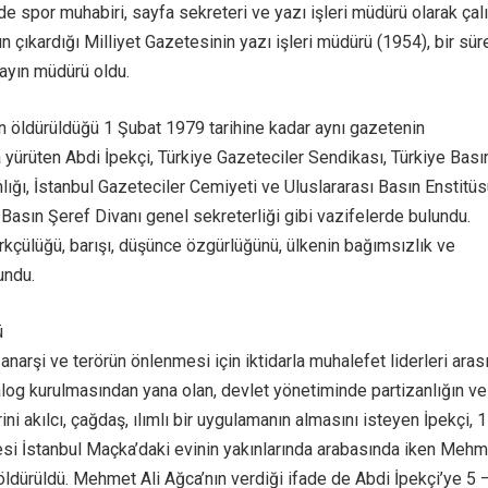
de spor muhabiri, sayfa sekreteri ve yazı işleri müdürü olarak çalı
ın çıkardığı Milliyet Gazetesinin yazı işleri müdürü (1954), bir sür
ayın müdürü oldu.
öldürüldüğü 1 Şubat 1979 tarihine kadar aynı gazetenin
a yürüten Abdi İpekçi, Türkiye Gazeteciler Sendikası, Türkiye Bası
lığı, İstanbul Gazeteciler Cemiyeti ve Uluslararası Basın Enstitü
, Basın Şeref Divanı genel sekreterliği gibi vazifelerde bulundu.
ürkçülüğü, barışı, düşünce özgürlüğünü, ülkenin bağımsızlık ve
undu.
ü
i anarşi ve terörün önlenmesi için iktidarla muhalefet liderleri aras
yalog kurulmasından yana olan, devlet yönetiminde partizanlığın ve
ini akılcı, çağdaş, ılımlı bir uygulamanın almasını isteyen İpekçi, 1
i İstanbul Maçka’daki evinin yakınlarında arabasında iken Mehm
öldürüldü. Mehmet Ali Ağca’nın verdiği ifade de Abdi İpekçi’ye 5 –