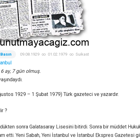
 Basın
09.08.1929
∞
01.02.1979
∞
Suikast
tanbul
, 6 ay, 7 gün olmuş.
yaşındaydı.
ğustos 1929 – 1 Şubat 1979) Türk gazeteci ve yazardır.
ir ?
rdükten sonra Galatasaray Lisesini bitirdi. Sonra bir müddet Huku
m etti. Yeni Sabah, Yeni İstanbul ve İstanbul Ekspres Gazetesi gi