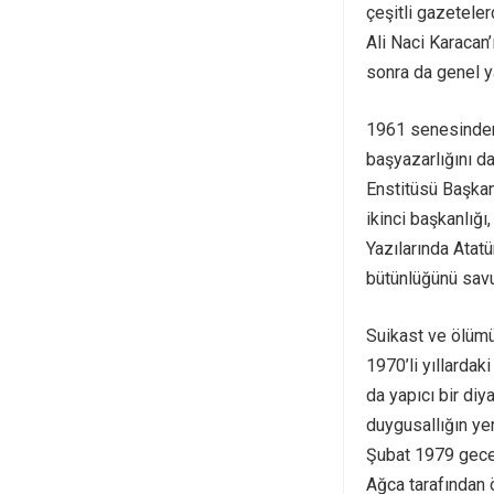
çeşitli gazeteler
Ali Naci Karacan’
sonra da genel y
1961 senesinden 
başyazarlığını d
Enstitüsü Başkan
ikinci başkanlığı
Yazılarında Atat
bütünlüğünü sav
Suikast ve ölüm
1970’li yıllardak
da yapıcı bir di
duygusallığın yer
Şubat 1979 geces
Ağca tarafından 