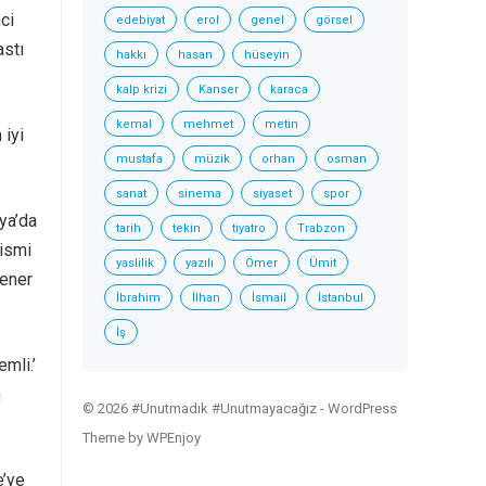
nci
edebiyat
erol
genel
görsel
astı
hakkı
hasan
hüseyin
.
kalp krizi
Kanser
karaca
kemal
mehmet
metin
 iyi
mustafa
müzik
orhan
osman
sanat
sinema
siyaset
spor
ya’da
tarih
tekin
tiyatro
Trabzon
 ismi
yaslilik
yazılı
Ömer
Ümit
Şener
İbrahim
İlhan
İsmail
İstanbul
İş
emli.’
n
© 2026 #Unutmadık #Unutmayacağız -
WordPress
Theme
by
WPEnjoy
e’ye