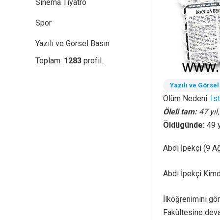
Sinema Tiyatro
Spor
Yazılı ve Görsel Basın
Toplam:
1283
profil.
Yazılı ve Görsel
Ölüm Nedeni:
Is
Öleli tam:
47 yıl
Öldügünde:
49 
Abdi İpekçi (9 A
Abdi İpekçi Kimd
İlköğrenimini gö
Fakültesine deva