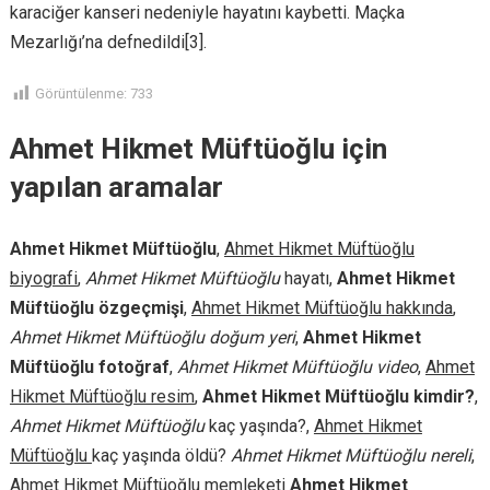
karaciğer kanseri nedeniyle hayatını kaybetti. Maçka
Mezarlığı’na defnedildi[3].
Görüntülenme:
733
Ahmet Hikmet Müftüoğlu için
yapılan aramalar
Ahmet Hikmet Müftüoğlu
,
Ahmet Hikmet Müftüoğlu
biyografi
,
Ahmet Hikmet Müftüoğlu
hayatı,
Ahmet Hikmet
Müftüoğlu özgeçmişi
,
Ahmet Hikmet Müftüoğlu hakkında
,
Ahmet Hikmet Müftüoğlu doğum yeri
,
Ahmet Hikmet
Müftüoğlu fotoğraf
,
Ahmet Hikmet Müftüoğlu video
,
Ahmet
Hikmet Müftüoğlu resim
,
Ahmet Hikmet Müftüoğlu kimdir?
,
Ahmet Hikmet Müftüoğlu
kaç yaşında?,
Ahmet Hikmet
Müftüoğlu
kaç yaşında öldü?
Ahmet Hikmet Müftüoğlu nereli
,
Ahmet Hikmet Müftüoğlu
memleketi
Ahmet Hikmet