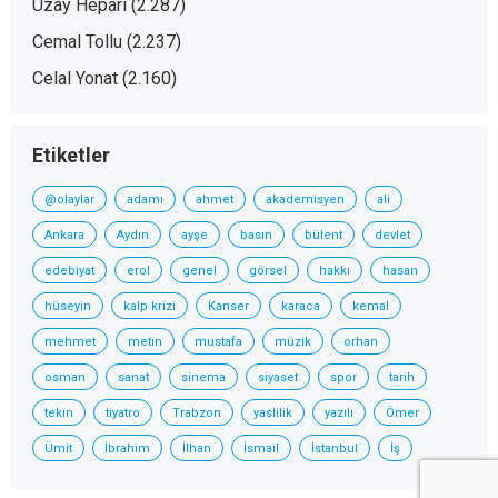
Uzay Heparı
(2.287)
Cemal Tollu
(2.237)
Celal Yonat
(2.160)
Etiketler
@olaylar
adamı
ahmet
akademisyen
ali
Ankara
Aydın
ayşe
basın
bülent
devlet
edebiyat
erol
genel
görsel
hakkı
hasan
hüseyin
kalp krizi
Kanser
karaca
kemal
mehmet
metin
mustafa
müzik
orhan
osman
sanat
sinema
siyaset
spor
tarih
tekin
tiyatro
Trabzon
yaslilik
yazılı
Ömer
Ümit
İbrahim
İlhan
İsmail
İstanbul
İş