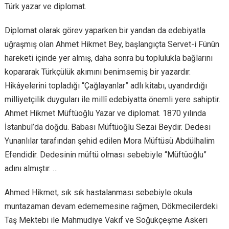
Türk yazar ve diplomat.
Diplomat olarak görev yaparken bir yandan da edebiyatla
uğraşmış olan Ahmet Hikmet Bey, başlangıçta Servet-i Fünûn
hareketi içinde yer almış, daha sonra bu toplulukla bağlarını
kopararak Türkçülük akımını benimsemiş bir yazardır.
Hikâyelerini topladığı “Çağlayanlar” adlı kitabı, uyandırdığı
milliyetçilik duyguları ile millî edebiyatta önemli yere sahiptir.
Ahmet Hikmet Müftüoğlu Yazar ve diplomat. 1870 yılında
İstanbul’da doğdu. Babası Müftüoğlu Sezai Beydir. Dedesi
Yunanlılar tarafından şehid edilen Mora Müftüsü Abdülhalim
Efendidir. Dedesinin müftü olması sebebiyle “Müftüoğlu”
adını almıştır. …
Ahmed Hikmet, sık sık hastalanması sebebiyle okula
muntazaman devam edememesine rağmen, Dökmecilerdeki
Taş Mektebi ile Mahmudiye Vakıf ve Soğukçeşme Askeri