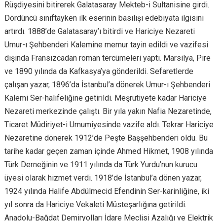
Rüşdiyesini bitirerek Galatasaray Mekteb-i Sultanisine girdi.
Dördüncü sınıftayken ilk eserinin basılışı edebiyata ilgisini
artırdı. 1888’de Galatasaray’ı bitirdi ve Hariciye Nezareti
Umur-ı Şehbenderi Kalemine memur tayin edildi ve vazifesi
dışında Fransızcadan roman tercümeleri yaptı. Marsilya, Pire
ve 1890 yılında da Kafkasya’ya gönderildi. Sefaretlerde
çalışan yazar, 1896’da İstanbul’a dönerek Umur-ı Şehbenderi
Kalemi Ser-halifeliğine getirildi. Meşrutiyete kadar Hariciye
Nezareti merkezinde çalıştı. Bir yıla yakın Nafia Nezaretinde,
Ticaret Müdiriyet-i Umumiyesinde vazife aldı. Tekrar Hariciye
Nezaretine dönerek 1912’de Peşte Başşehbenderi oldu. Bu
tarihe kadar geçen zaman içinde Ahmed Hikmet, 1908 yılında
Türk Derneğinin ve 1911 yılında da Türk Yurdu’nun kurucu
üyesi olarak hizmet verdi. 1918’de İstanbul’a dönen yazar,
1924 yılında Halife Abdülmecid Efendinin Ser-karinliğine, iki
yıl sonra da Hariciye Vekaleti Müsteşarlığına getirildi.
Anadolu-Bağdat Demiryolları İdare Meclisi Azalığı ve Elektrik