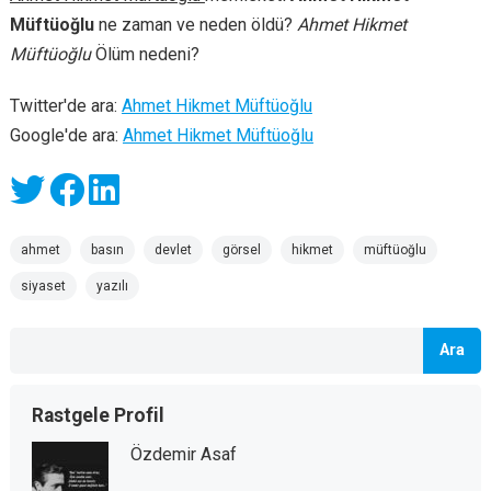
Müftüoğlu
ne zaman ve neden öldü?
Ahmet Hikmet
Müftüoğlu
Ölüm nedeni?
Twitter'de ara:
Ahmet Hikmet Müftüoğlu
Google'de ara:
Ahmet Hikmet Müftüoğlu
ahmet
basın
devlet
görsel
hikmet
müftüoğlu
siyaset
yazılı
Ara
Rastgele Profil
Özdemir Asaf