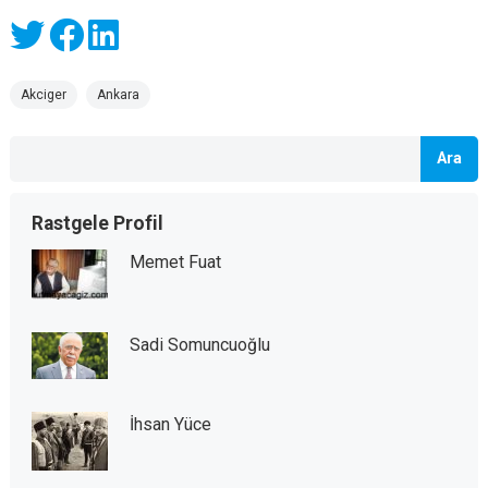
Akciger
Ankara
Ara
Rastgele Profil
Memet Fuat
Sadi Somuncuoğlu
İhsan Yüce