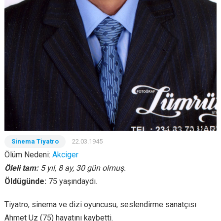
Sinema Tiyatro
22.03.1945
Ölüm Nedeni:
Akciger
Öleli tam:
5 yıl, 8 ay, 30 gün olmuş.
Öldügünde:
75 yaşındaydı.
Tiyatro, sinema ve dizi oyuncusu, seslendirme sanatçısı
Ahmet Uz (75) hayatını kaybetti.