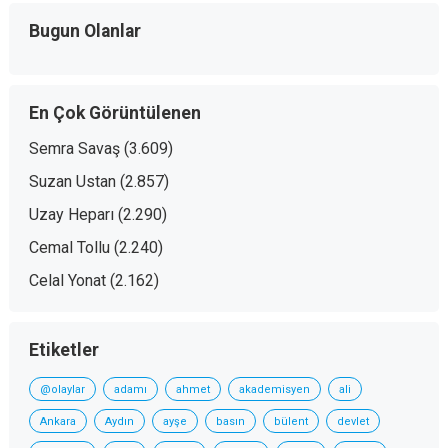
Bugun Olanlar
En Çok Görüntülenen
Semra Savaş
(3.609)
Suzan Ustan
(2.857)
Uzay Heparı
(2.290)
Cemal Tollu
(2.240)
Celal Yonat
(2.162)
Etiketler
@olaylar
adamı
ahmet
akademisyen
ali
Ankara
Aydın
ayşe
basın
bülent
devlet