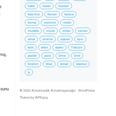
e
hakkı
hasan
hüseyin
.
kalp krizi
Kanser
karaca
kemal
mehmet
metin
mustafa
müzik
orhan
osman
sanat
sinema
siyaset
spor
tarih
tekin
tiyatro
Trabzon
mış,
yaslilik
yazılı
Ömer
Ümit
İbrahim
İlhan
İsmail
İstanbul
İş
usunu
© 2026 #Unutmadık #Unutmayacağız -
WordPress
Theme
by
WPEnjoy