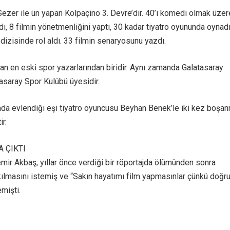
Sezer ile ün yapan Kolpaçino 3. Devre’dir. 40’ı komedi olmak üzer
dı, 8 filmin yönetmenliğini yaptı, 30 kadar tiyatro oyununda oynadı
dizisinde rol aldı. 33 filmin senaryosunu yazdı.
yan en eski spor yazarlarından biridir. Aynı zamanda Galatasaray
tasaray Spor Kulübü üyesidir.
nda evlendiği eşi tiyatro oyuncusu Beyhan Benek’le iki kez boşan
r.
A ÇIKTI
ir Akbaş, yıllar önce verdiği bir röportajda ölümünden sonra
akılmasını istemiş ve “Sakın hayatımı film yapmasınlar çünkü doğr
mişti.