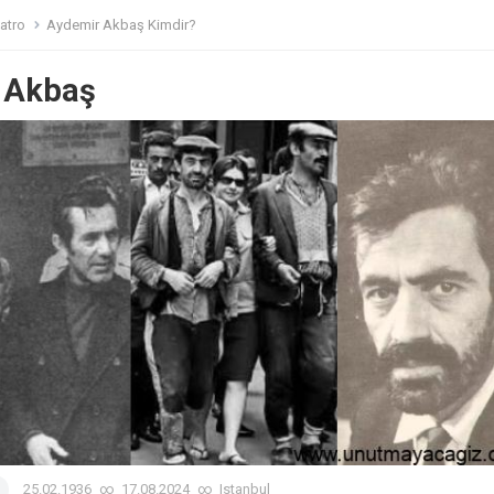
atro
Aydemir Akbaş Kimdir?
 Akbaş
25.02.1936
∞
17.08.2024
∞
Istanbul