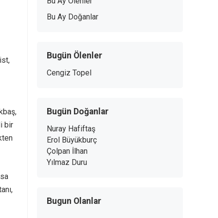
Bu Ay Ölenler
Bu Ay Doğanlar
Bugün Ölenler
st,
Cengiz Topel
Bugün Doğanlar
kbaş,
 bir
Nuray Hafiftaş
kten
Erol Büyükburç
Çolpan İlhan
Yılmaz Duru
isa
tanı,
Bugun Olanlar