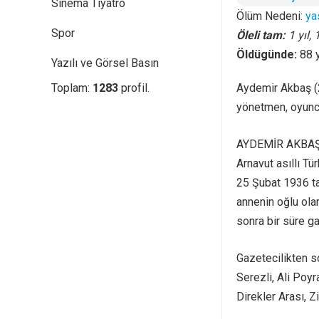
Sinema Tiyatro
Ölüm Nedeni:
yas
Spor
Öleli tam:
1 yıl,
Öldügünde:
88 
Yazılı ve Görsel Basın
Aydemir Akbaş (2
Toplam:
1283
profil.
yönetmen, oyuncu
AYDEMİR AKBAŞ
Arnavut asıllı T
25 Şubat 1936 ta
annenin oğlu ola
sonra bir süre ga
Gazetecilikten s
Serezli, Ali Poyr
Direkler Arası, Zi