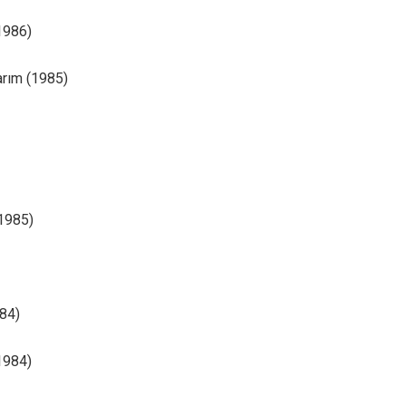
1986)
rım (1985)
(1985)
84)
1984)