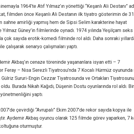
nemayla 1964’te Atıf Yılmaz’ın yönettiği “Keşanlı Ali Destanı” ad
akat, filmden önce Keşanlı Ali Destanın ilk tiyatro gösterimin de 3
m sahne amirliği yapmış hem de Sipsi Selim karakterine hayat
üre Yılmaz Güney’in filmlerinde oynadı. 1974 yılında Yeşilçam seks
da çok sayıda erotik-komedi filminde rol aldı. Daha sonraki yıllard
ile çalışarak senaryo çalışmaları yaptı.
emir Akbaş’ın cenaze töreninde yaşananlara isyan etti – 7
er Feray – Nisa Serezli Tiyatrosu’nda 7 Kocalı Hürmüz oyununda 
a Gülriz Sururi-Engin Cezzar Tiyatrosunda ve Ortakları Tiyatrosun
i oldu. Burada Nikah Kağıdı, Düşenin Dostu oyunlarında rol aldı. Bi
 yönetmenliğini yaptı.
007’de çevirdiği “Avrupalı” Ekim 2007’de rekor sayıda kopya ile
tir. Aydemir Akbaş oyuncu olarak 125 filmde görev yaparken, 7 
oltuğuna oturmuştur.