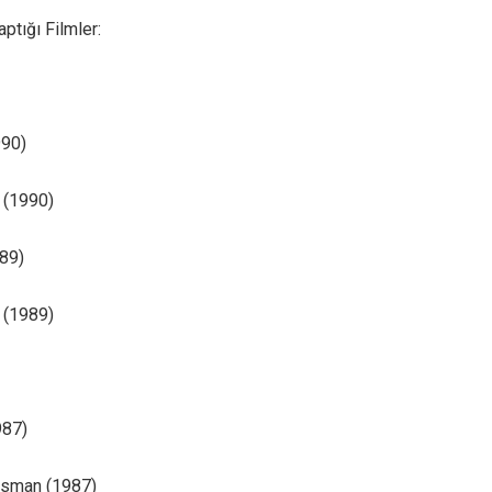
ptığı Filmler:
990)
 (1990)
89)
 (1989)
987)
sman (1987)