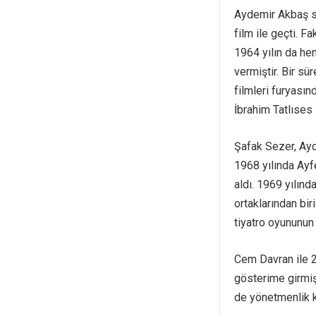
Aydemir Akbaş si
film ile geçti. F
1964 yılın da he
vermiştir. Bir s
filmleri furyasın
İbrahim Tatlıses 
Şafak Sezer, Ayd
1968 yılında Ayf
aldı. 1969 yılınd
ortaklarından bir
tiyatro oyununun
Cem Davran ile 2
gösterime girmiş
de yönetmenlik k