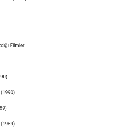
ığı Filmler:
990)
 (1990)
89)
 (1989)