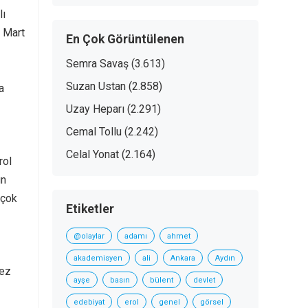
lı
1 Mart
En Çok Görüntülenen
Semra Savaş
(3.613)
Suzan Ustan
(2.858)
a
Uzay Heparı
(2.291)
Cemal Tollu
(2.242)
Celal Yonat
(2.164)
rol
un
rçok
Etiketler
@olaylar
adamı
ahmet
akademisyen
ali
Ankara
Aydın
kez
ayşe
basın
bülent
devlet
edebiyat
erol
genel
görsel