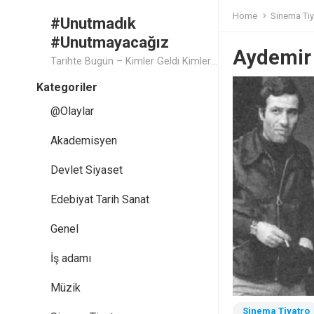
Home
Sinema Tiy
#Unutmadık
#Unutmayacağız
Aydemir
Tarihte Bugün – Kimler Geldi Kimler Geçti..
Kategoriler
@Olaylar
Akademisyen
Devlet Siyaset
Edebiyat Tarih Sanat
Genel
İş adamı
Müzik
Sinema Tiyatro