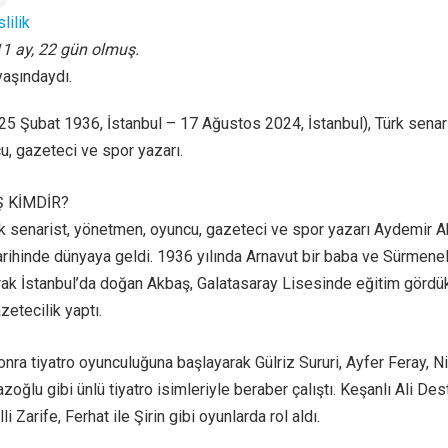
lilik
 11 ay, 22 gün olmuş.
yaşındaydı.
5 Şubat 1936, İstanbul – 17 Ağustos 2024, İstanbul), Türk senari
, gazeteci ve spor yazarı.
 KİMDİR?
ürk senarist, yönetmen, oyuncu, gazeteci ve spor yazarı Aydemir A
rihinde dünyaya geldi. 1936 yılında Arnavut bir baba ve Sürmeneli
rak İstanbul’da doğan Akbaş, Galatasaray Lisesinde eğitim gördü
zetecilik yaptı.
onra tiyatro oyunculuğuna başlayarak Gülriz Sururi, Ayfer Feray, N
azoğlu gibi ünlü tiyatro isimleriyle beraber çalıştı. Keşanlı Ali Des
lli Zarife, Ferhat ile Şirin gibi oyunlarda rol aldı.