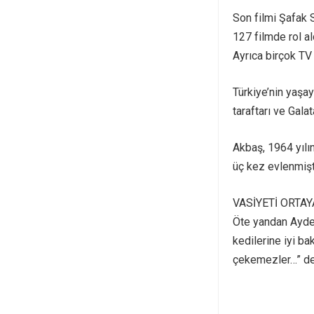
Son filmi Şafak 
127 filmde rol al
Ayrıca birçok TV 
Türkiye’nin yaşa
taraftarı ve Gala
Akbaş, 1964 yılı
üç kez evlenmişti
VASİYETİ ORTAY
Öte yandan Aydem
kedilerine iyi b
çekemezler…” de