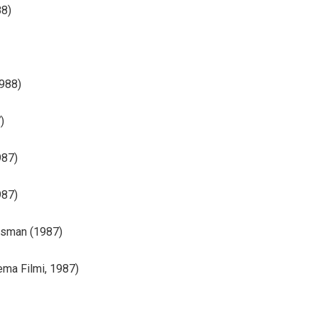
88)
1988)
)
987)
987)
sman (1987)
nema Filmi, 1987)