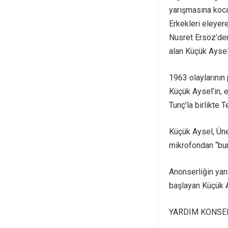
yarışmasına kocas
Erkekleri eleyer
Nusret Ersöz’den
alan Küçük Aysel,
1963 olaylarının 
Küçük Aysel’in, 
Tunç’la birlikte
Küçük Aysel, Üner
mikrofondan “bur
Anonserliğin yan
başlayan Küçük A
YARDIM KONSE