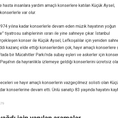
ve hasta insanlara yardım amaçlı konserlere katılan Küçük Aysel,
onserlerle var olur.
1974 yılına kadar konserlerle devam eden müzik hayatının yoğun
” tiyatrosu sahiplerinin ısrarı ile yine sahneye çıkar. İstanbul
çekleşen konser ile Küçük Aysel, Lefkoşalılar için yeniden sahn
di kazanç elde ettiği konserlerden çok, hayır amaçlı konserlere 
tada bir Mücahitler Parkı’nda subay eşleri ve askerler için konser
t Paşa’nın da hayranlıkla izlemeye geldiği konserlerini ücretsiz ol
eceleri ve hayır amaçlı konserlerin vazgeçilmez solisti olan Küç
dar konserlerine devam etti. Ünlü sanatçı 83 yaşında hayatını kayb
579