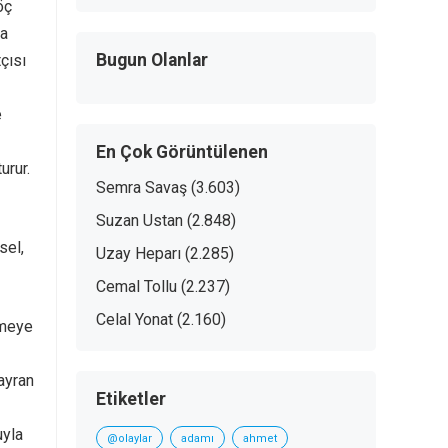
öç
la
Bugun Olanlar
çısı
e
En Çok Görüntülenen
urur.
Semra Savaş
(3.603)
Suzan Ustan
(2.848)
sel,
Uzay Heparı
(2.285)
Cemal Tollu
(2.237)
Celal Yonat
(2.160)
rmeye
ayran
Etiketler
uyla
@olaylar
adamı
ahmet