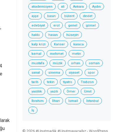
akademisyen
ali
Ankara
Aydın
ayşe
basın
bülent
devlet
edebiyat
erol
genel
görsel
,
hakkı
hasan
hüseyin
kalp krizi
Kanser
karaca
kemal
mehmet
metin
mustafa
müzik
orhan
osman
4
sanat
sinema
siyaset
spor
te
tarih
tekin
tiyatro
Trabzon
yaslilik
yazılı
Ömer
Ümit
İbrahim
İlhan
İsmail
İstanbul
İş
larak
uğu
© 2026 #Unutmadık #Unutmayacağız -
WordPress