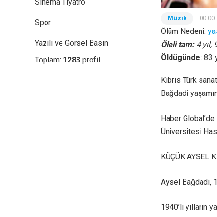
Sinema Tiyatro
Müzik
00.00
Spor
Ölüm Nedeni:
yas
Yazılı ve Görsel Basın
Öleli tam:
4 yıl,
Öldügünde:
83 
Toplam:
1283
profil.
Kıbrıs Türk sanat
Bağdadi yaşamını 
Haber Global’de 
Üniversitesi Has
KÜÇÜK AYSEL K
Aysel Bağdadi, 1
1940’lı yılların 