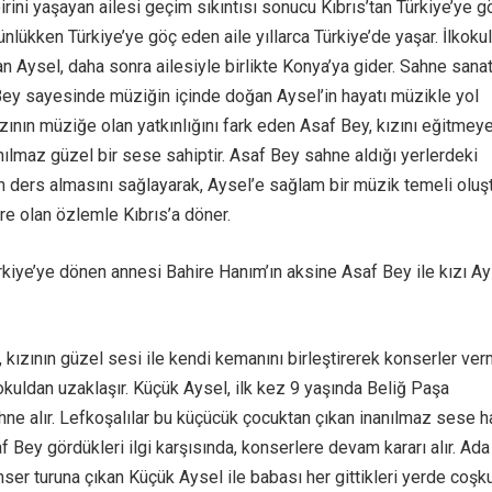
rini yaşayan ailesi geçim sıkıntısı sonucu Kıbrıs’tan Türkiye’ye g
nlükken Türkiye’ye göç eden aile yıllarca Türkiye’de yaşar. İlkoku
n Aysel, daha sonra ailesiyle birlikte Konya’ya gider. Sahne sanat
ey sayesinde müziğin içinde doğan Aysel’in hayatı müzikle yol
zının müziğe olan yatkınlığını fark eden Asaf Bey, kızını eğitmey
nılmaz güzel bir sese sahiptir. Asaf Bey sahne aldığı yerlerdeki
ın ders almasını sağlayarak, Aysel’e sağlam bir müzik temeli oluşt
re olan özlemle Kıbrıs’a döner.
rkiye’ye dönen annesi Bahire Hanım’ın aksine Asaf Bey ile kızı Ay
 kızının güzel sesi ile kendi kemanını birleştirerek konserler ve
okuldan uzaklaşır. Küçük Aysel, ilk kez 9 yaşında Beliğ Paşa
ne alır. Lefkoşalılar bu küçücük çocuktan çıkan inanılmaz sese h
af Bey gördükleri ilgi karşısında, konserlere devam kararı alır. Ada
nser turuna çıkan Küçük Aysel ile babası her gittikleri yerde coşk