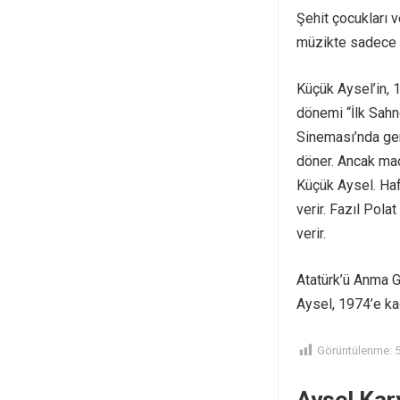
Şehit çocukları 
müzikte sadece k
Küçük Aysel’in, 
dönemi “İlk Sahne
Sineması’nda ger
döner. Ancak mad
Küçük Aysel. Haf
verir. Fazıl Pola
verir.
Atatürk’ü Anma G
Aysel, 1974’e ka
Görüntülenme: