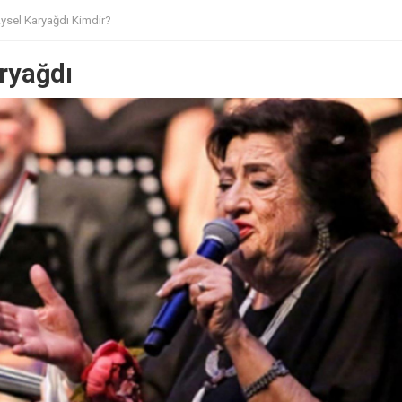
ysel Karyağdı Kimdir?
ryağdı