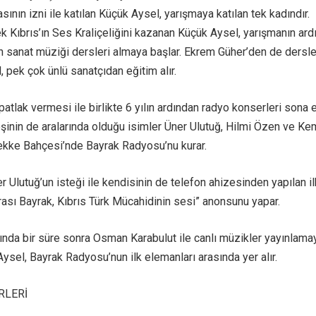
ının izni ile katılan Küçük Aysel, yarışmaya katılan tek kadındır.
ek Kıbrıs’ın Ses Kraliçeliğini kazanan Küçük Aysel, yarışmanın ard
 sanat müziği dersleri almaya başlar. Ekrem Güher’den de dersle
 pek çok ünlü sanatçıdan eğitim alır.
patlak vermesi ile birlikte 6 yılın ardından radyo konserleri sona 
eşinin de aralarında olduğu isimler Üner Ulutuğ, Hilmi Özen ve Ke
 Tekke Bahçesi’nde Bayrak Radyosu’nu kurar.
 Ulutuğ’un isteği ile kendisinin de telefon ahizesinden yapılan il
ası Bayrak, Kıbrıs Türk Mücahidinin sesi” anonsunu yapar.
ında bir süre sonra Osman Karabulut ile canlı müzikler yayınlama
ysel, Bayrak Radyosu’nun ilk elemanları arasında yer alır.
RLERİ