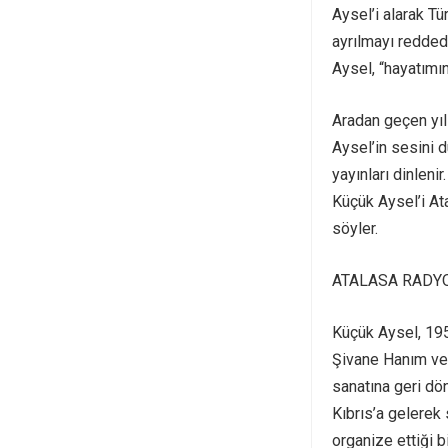
Aysel’i alarak T
ayrılmayı redded
Aysel, “hayatımın 
Aradan geçen yıl
Aysel’in sesini d
yayınları dinleni
Küçük Aysel’i At
söyler.
ATALASA RADY
Küçük Aysel, 195
Şivane Hanım ve k
sanatına geri dö
Kıbrıs’a gelerek
organize ettiği b