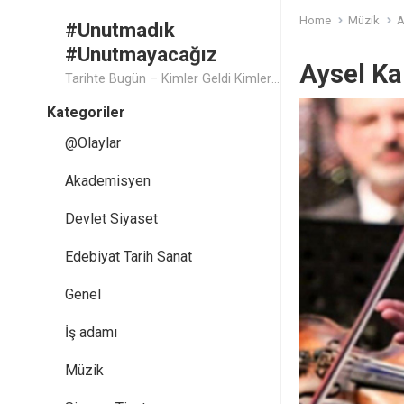
Home
Müzik
A
#Unutmadık
#Unutmayacağız
Aysel Ka
Tarihte Bugün – Kimler Geldi Kimler Geçti..
Kategoriler
@Olaylar
Akademisyen
Devlet Siyaset
Edebiyat Tarih Sanat
Genel
İş adamı
Müzik