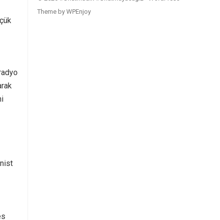
Theme
by
WPEnjoy
üçük
 radyo
arak
i
nist
es