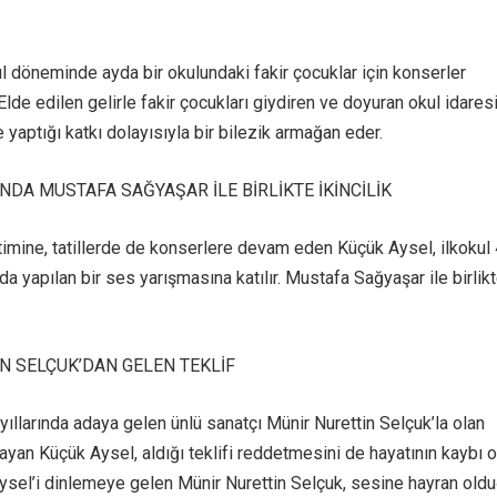
l döneminde ayda bir okulundaki fakir çocuklar için konserler
lde edilen gelirle fakir çocukları giydiren ve doyuran okul idaresi
yaptığı katkı dolayısıyla bir bilezik armağan eder.
NDA MUSTAFA SAĞYAŞAR İLE BİRLİKTE İKİNCİLİK
imine, tatillerde de konserlere devam eden Küçük Aysel, ilkokul 
da yapılan bir ses yarışmasına katılır. Mustafa Sağyaşar ile birlik
N SELÇUK’DAN GELEN TEKLİF
 yıllarında adaya gelen ünlü sanatçı Münir Nurettin Selçuk’la olan
ayan Küçük Aysel, aldığı teklifi reddetmesini de hayatının kaybı o
ysel’i dinlemeye gelen Münir Nurettin Selçuk, sesine hayran old