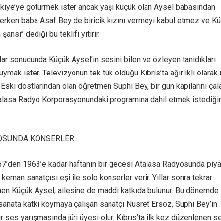
ürkiye’ye götürmek ister ancak yaşı küçük olan Aysel babasından
erken baba Asaf Bey de biricik kızını vermeyi kabul etmez ve K
şansı’’ dediği bu teklifi yitirir.
lar sonucunda Küçük Aysel’in sesini bilen ve özleyen tanıdıkları
uymak ister. Televizyonun tek tük olduğu Kıbrıs’ta ağırlıklı olarak
r. Eski dostlarından olan öğretmen Suphi Bey, bir gün kapılarını çal
alasa Radyo Korporasyonundaki programına dahil etmek istediğin
OSUNDA KONSERLER
7’den 1963’e kadar haftanın bir gecesi Atalasa Radyosunda piya
eman sanatçısı eşi ile solo konserler verir. Yıllar sonra tekrar
nen Küçük Aysel, ailesine de maddi katkıda bulunur. Bu dönemde
 sanata katkı koymaya çalışan sanatçı Nusret Ersöz, Suphi Bey’in
ir ses yarışmasında jüri üyesi olur. Kıbrıs’ta ilk kez düzenlenen s