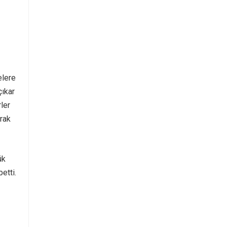
elere
çıkar
ler
arak
ük
etti.