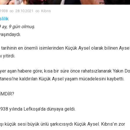
.1938
∞
28.10.2021
∞
Kıbrıs
lilik
 9 ay, 9 gün olmuş.
yaşındaydı.
 tarihinin en önemli isimlerinden Küçük Aysel olarak bilinen Ayse
yitirdi.
yer aşan habere göre; kısa bir süre önce rahatsızlanarak Yakın D
tanesi’ne kaldırılan Küçük Aysel yaşam mücadelesini kaybetti.
İMDİR?
938 yılında Lefkoşa’da dünyaya geldi.
yaşı küçük sesi büyük ünlü şarkıcısıydı Küçük Aysel. Kıbrıs’ın zor