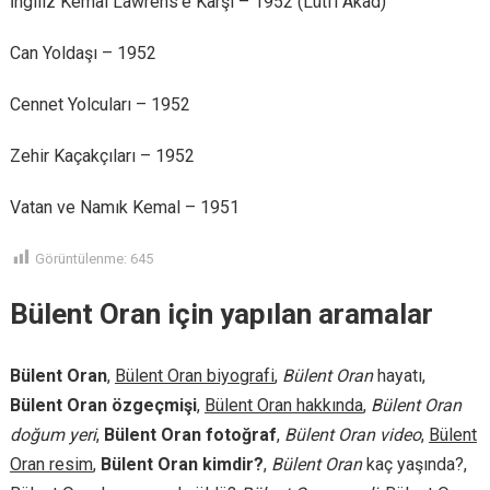
İngiliz Kemal Lawrens’e Karşı – 1952 (Lütfi Akad)
Can Yoldaşı – 1952
Cennet Yolcuları – 1952
Zehir Kaçakçıları – 1952
Vatan ve Namık Kemal – 1951
Görüntülenme:
645
Bülent Oran için yapılan aramalar
Bülent Oran
,
Bülent Oran biyografi
,
Bülent Oran
hayatı,
Bülent Oran özgeçmişi
,
Bülent Oran hakkında
,
Bülent Oran
doğum yeri
,
Bülent Oran fotoğraf
,
Bülent Oran video
,
Bülent
Oran resim
,
Bülent Oran kimdir?
,
Bülent Oran
kaç yaşında?,