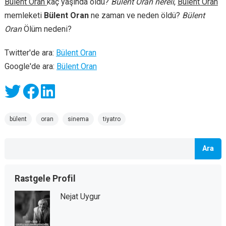
Bülent Oran
kaç yaşında öldü?
Bülent Oran nereli
,
Bülent Oran
memleketi
Bülent Oran
ne zaman ve neden öldü?
Bülent
Oran
Ölüm nedeni?
Twitter'de ara:
Bülent Oran
Google'de ara:
Bülent Oran
bülent
oran
sinema
tiyatro
Ara
Rastgele Profil
Nejat Uygur