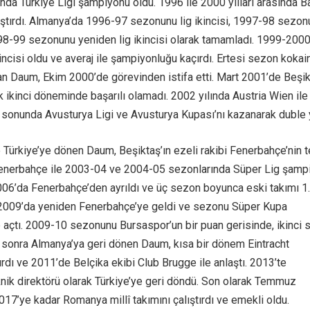
a Türkiye Ligi şampiyonu oldu. 1996 ile 2000 yılları arasında B
ıştırdı. Almanya’da 1996-97 sezonunu lig ikincisi, 1997-98 sezon
98-99 sezonunu yeniden lig ikincisi olarak tamamladı. 1999-200
incisi oldu ve averaj ile şampiyonluğu kaçırdı. Ertesi sezon kokai
an Daum, Ekim 2000’de görevinden istifa etti. Mart 2001’de Beşik
k ikinci döneminde başarılı olamadı. 2002 yılında Austria Wien ile
 sonunda Avusturya Ligi ve Avusturya Kupası’nı kazanarak duble y
ürkiye’ye dönen Daum, Beşiktaş’ın ezeli rakibi Fenerbahçe’nin t
 Fenerbahçe ile 2003-04 ve 2004-05 sezonlarında Süper Lig şamp
6’da Fenerbahçe’den ayrıldı ve üç sezon boyunca eski takımı 1
ı. 2009’da yeniden Fenerbahçe’ye geldi ve sezonu Süper Kupa
 açtı. 2009-10 sezonunu Bursaspor’un bir puan gerisinde, ikinci 
sonra Almanya’ya geri dönen Daum, kısa bir dönem Eintracht
tırdı ve 2011’de Belçika ekibi Club Brugge ile anlaştı. 2013’te
nik direktörü olarak Türkiye’ye geri döndü. Son olarak Temmuz
017’ye kadar Romanya millî takımını çalıştırdı ve emekli oldu.