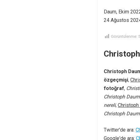
Daum, Ekim 2022’
24 Ağustos 2024’
Görüntülenme:
Christoph
Christoph Dau
özgeçmişi
,
Chri
fotoğraf
,
Chris
Christoph Daum
nereli
,
Christop
Christoph Daum
Twitter'de ara:
C
Google'de ara:
C