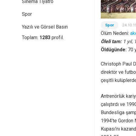
Sinema Tiyatro
Spor
Spor
24.10.1
Yazılı ve Görsel Basın
Ölüm Nedeni:
ak
Toplam:
1283
profil.
Öleli tam:
1 yıl,
Öldügünde:
70 
Christoph Paul 
direktör ve futb
çeşitli kulüplerd
Antrenörlük kari
çalıştırdı ve 199
Bundesliga şamp
1994’te Gordon M
Kupası’nı kazand