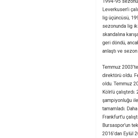
1994-95 sezonund
Leverkusen’i çal
lig üçüncüsü, 19
sezonunda lig ik
skandalına karış
geri döndü, anca
anlaştı ve sezon
Temmuz 2003’te T
direktörü oldu.
oldu. Temmuz 200
Köln’ü çalıştırd
şampiyonluğu ile
tamamladı. Daha 
Frankfurt’u çalış
Bursaspor’un tek
2016’dan Eylül 2