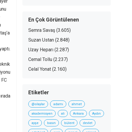
ayer
unu
0
En Çok Görüntülenen
n
Semra Savaş
(3.605)
taş’a
Suzan Ustan
(2.848)
aptı.
Uzay Heparı
(2.287)
Cemal Tollu
(2.237)
eknik
Celal Yonat
(2.160)
iyonu
. FC
Etiketler
sırada
@olaylar
adamı
ahmet
akademisyen
ali
Ankara
Aydın
ayşe
basın
bülent
devlet