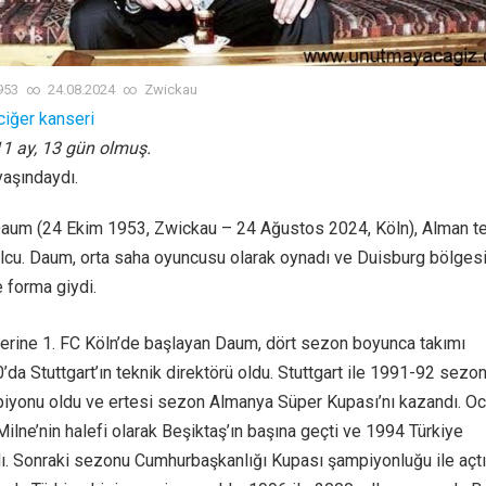
953
∞
24.08.2024
∞
Zwickau
ciğer kanseri
 11 ay, 13 gün olmuş.
yaşındaydı.
Daum (24 Ekim 1953, Zwickau – 24 Ağustos 2024, Köln), Alman t
olcu. Daum, orta saha oyuncusu olarak oynadı ve Duisburg bölges
e forma giydi.
yerine 1. FC Köln’de başlayan Daum, dört sezon boyunca takımı
0’da Stuttgart’ın teknik direktörü oldu. Stuttgart ile 1991-92 sez
iyonu oldu ve ertesi sezon Almanya Süper Kupası’nı kazandı. O
ilne’nin halefi olarak Beşiktaş’ın başına geçti ve 1994 Türkiye
ı. Sonraki sezonu Cumhurbaşkanlığı Kupası şampiyonluğu ile açtı