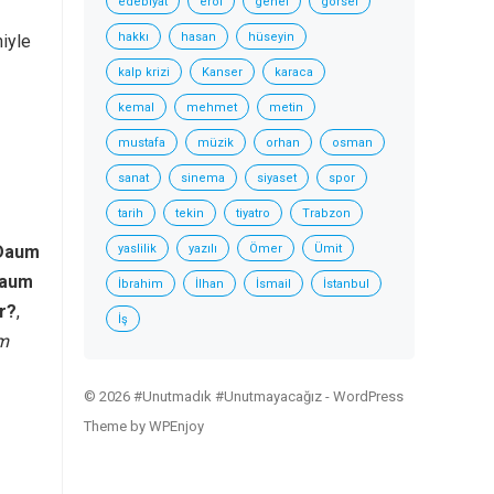
edebiyat
erol
genel
görsel
hakkı
hasan
hüseyin
iyle
kalp krizi
Kanser
karaca
kemal
mehmet
metin
mustafa
müzik
orhan
osman
sanat
sinema
siyaset
spor
tarih
tekin
tiyatro
Trabzon
 Daum
yaslilik
yazılı
Ömer
Ümit
Daum
İbrahim
İlhan
İsmail
İstanbul
r?
,
İş
m
© 2026 #Unutmadık #Unutmayacağız -
WordPress
Theme
by
WPEnjoy