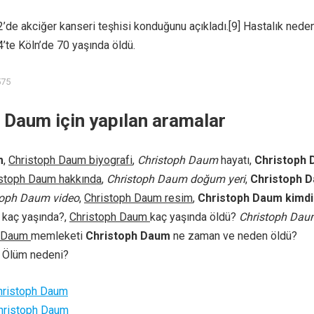
de akciğer kanseri teşhisi konduğunu açıkladı.[9] Hastalık neden
te Köln’de 70 yaşında öldü.
575
 Daum için yapılan aramalar
m
,
Christoph Daum biyografi
,
Christoph Daum
hayatı,
Christoph
stoph Daum hakkında
,
Christoph Daum doğum yeri
,
Christoph 
toph Daum video
,
Christoph Daum resim
,
Christoph Daum kimdi
kaç yaşında?,
Christoph Daum
kaç yaşında öldü?
Christoph Dau
h Daum
memleketi
Christoph Daum
ne zaman ve neden öldü?
Ölüm nedeni?
hristoph Daum
hristoph Daum