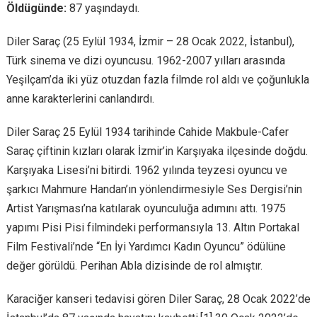
Öldügünde:
87 yaşındaydı.
Diler Saraç (25 Eylül 1934, İzmir – 28 Ocak 2022, İstanbul),
Türk sinema ve dizi oyuncusu. 1962-2007 yılları arasında
Yeşilçam’da iki yüz otuzdan fazla filmde rol aldı ve çoğunlukla
anne karakterlerini canlandırdı.
Diler Saraç 25 Eylül 1934 tarihinde Cahide Makbule-Cafer
Saraç çiftinin kızları olarak İzmir’in Karşıyaka ilçesinde doğdu.
Karşıyaka Lisesi’ni bitirdi. 1962 yılında teyzesi oyuncu ve
şarkıcı Mahmure Handan’ın yönlendirmesiyle Ses Dergisi’nin
Artist Yarışması’na katılarak oyunculuğa adımını attı. 1975
yapımı Pisi Pisi filmindeki performansıyla 13. Altın Portakal
Film Festivali’nde “En İyi Yardımcı Kadın Oyuncu” ödülüne
değer görüldü. Perihan Abla dizisinde de rol almıştır.
Karaciğer kanseri tedavisi gören Diler Saraç, 28 Ocak 2022’de