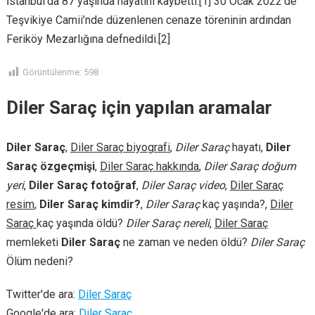
İstanbul’da 87 yaşında hayatını kaybetti.[1] 30 Ocak 2022’de
Teşvikiye Camii’nde düzenlenen cenaze töreninin ardından
Feriköy Mezarlığına defnedildi.[2]
Görüntülenme:
598
Diler Saraç için yapılan aramalar
Diler Saraç
,
Diler Saraç biyografi
,
Diler Saraç
hayatı,
Diler
Saraç özgeçmişi
,
Diler Saraç hakkında
,
Diler Saraç doğum
yeri
,
Diler Saraç fotoğraf
,
Diler Saraç video
,
Diler Saraç
resim
,
Diler Saraç kimdir?
,
Diler Saraç
kaç yaşında?,
Diler
Saraç
kaç yaşında öldü?
Diler Saraç nereli
,
Diler Saraç
memleketi
Diler Saraç
ne zaman ve neden öldü?
Diler Saraç
Ölüm nedeni?
Twitter'de ara:
Diler Saraç
Google'de ara:
Diler Saraç