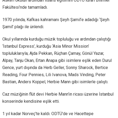
Askeri okulun ardından lisans eğitimini ODTÜ İdrari Bilimler
Fakültesi’nde tamamladı.
1970 yılında, Kafkas kahramanı Şeyh Şamil’e adadığı ‘Şeyh
Şamil’ plağı ile ünlendi.
Okul yıllarında kurduğu müzik topluluğu ve ardından çalıştığı
‘İstanbul Express’, kurduğu ‘Asia Minor Mission’
topluluklarıyla; Ajda Pekkan, Rüçhan Çamay, Gönül Yazar,
Alpay, Tanju Okan, Ertan Anapa gibi isimlere eşlik eden Durul
Gence, yurt dışında da Herb Geller, Sonny Sharock, Bertice
Reading, Four Pennies, Lili Ivanova, Mads Vinding, Peter
Bastian, Anders Koppel, Herbie Mann gibi isimlerle çalıştı.
Caz müziğinin flüt devi Herbie Mann’in ricası üzerine İstanbul
konserinde kendisine eşlik etti.
1 yıl kadar Norveç’te kaldı. ODTÜ’de ve Hacettepe