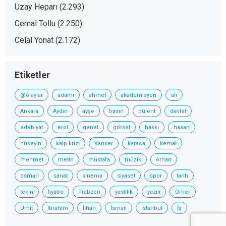
Uzay Heparı
(2.293)
Cemal Tollu
(2.250)
Celal Yonat
(2.172)
Etiketler
@olaylar
adamı
ahmet
akademisyen
ali
Ankara
Aydın
ayşe
basın
bülent
devlet
edebiyat
erol
genel
görsel
hakkı
hasan
hüseyin
kalp krizi
Kanser
karaca
kemal
mehmet
metin
mustafa
müzik
orhan
osman
sanat
sinema
siyaset
spor
tarih
tekin
tiyatro
Trabzon
yaslilik
yazılı
Ömer
Ümit
İbrahim
İlhan
İsmail
İstanbul
İş