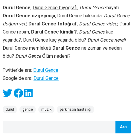
Durul Gence
,
Durul Gence biyografi
,
Durul Gence
hayatı,
Durul Gence özgeçmişi
,
Durul Gence hakkında
,
Durul Gence
doğum yeri
,
Durul Gence fotoğraf
,
Durul Gence video
,
Durul
Gence resim
,
Durul Gence kimdir?
,
Durul Gence
kaç
yaşında?,
Durul Gence
kaç yaşında öldü?
Durul Gence nereli
,
Durul Gence
memleketi
Durul Gence
ne zaman ve neden
öldü?
Durul Gence
Ölüm nedeni?
Twitter'de ara:
Durul Gence
Google'de ara:
Durul Gence
durul
gence
müzik
parkinson hastalığı
Ara