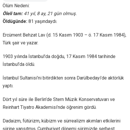
Ölüm Nedeni:
Öleli tam:
41 yıl, 8 ay, 21 gün olmuş.
Öldügünde:
81 yaşındaydı.
Ercüment Behzat Lav (d. 15 Kasım 1903 – ö. 17 Kasım 1984),
Türk şair ve yazar.
1903 yılında İstanbul’da doğdu, 17 Kasım 1984 tarihinde
İstanbul’da öldü.
İstanbul Sultanisi’ni bitirdikten sonra Darülbedayi’de aktörlük
yaptı.
Dört yıl süre ile Berlin’de Stern Müzik Konservatuvarı ve
Reinhart Tiyatro Akademisi’nde öğrenim gördü.
Dadaizm, fütürizm, kübizm ve sürrealizm akımları etkilerini
şiirine yansıtmış, Cumhuriyet dönemi şiirimizde serbest