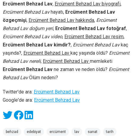
Ercüment Behzad Lav
,
Ercüment Behzad Lav biyografi
,
Ercüment Behzad Lav
hayatı,
Ercüment Behzad Lav
özgeçmişi
,
Ercüment Behzad Lav hakkında
,
Ercüment
Behzad Lav doğum yeri
,
Ercüment Behzad Lav fotoğraf
,
Ercüment Behzad Lav video
,
Ercüment Behzad Lav resim
,
Ercüment Behzad Lav kimdir?
,
Ercüment Behzad Lav
kaç
yaşında?,
Ercüment Behzad Lav
kaç yaşında öldü?
Ercüment
Behzad Lav nereli
,
Ercüment Behzad Lav
memleketi
Ercüment Behzad Lav
ne zaman ve neden öldü?
Ercüment
Behzad Lav
Ölüm nedeni?
Twitter'de ara:
Ercüment Behzad Lav
Google'de ara:
Ercüment Behzad Lav
behzad
edebiyat
ercüment
lav
sanat
tarih