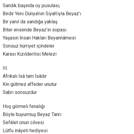
Sandık başında oy pusulası,
Birdir Yeni Dünya’nın Siyah’ıyla Beyaz’ı
Bir yanıl da sandığa yaklaş
Biter ensende Beyaz’ın sopası
Yaşasın İnsan Hakları Beyannâmesi
Sonsuz hürriyet içindeler
Karası Kızılderilisi Melezi
III.
Afrikalı İsâ tam İsâdır
Kin gütmez affeder unutur
Sabrı sonsuzdur
Hoş görmeli fenalığı
Böyle buyurmuş Beyaz Tanrı
Sefâlet onun cilvesi
Lûtfu inâyeti hediyesi