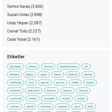
Semra Savaş
(3.606)
Suzan Ustan
(2.848)
Uzay Heparı
(2.287)
Cemal Tollu
(2.237)
Celal Yonat
(2.161)
Etiketler
@olaylar
adamı
ahmet
akademisyen
ali
Ankara
Aydın
ayşe
basın
bülent
devlet
edebiyat
erol
genel
görsel
hakkı
hasan
hüseyin
kalp krizi
Kanser
karaca
kemal
mehmet
metin
mustafa
müzik
orhan
osman
sanat
sinema
siyaset
spor
tarih