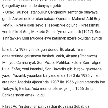
Çengelköy semtinde dünyaya geldi.
7 Ocak 1901’de İstanbul’un Çengelköy semtinde dünyaya
geldi. Askeri doktor olan babası Operatör Mahmut Adil Bey
Tevfik Fikret’e olan sevgisi sebebiyle oğluna Fikret ismini
verdi. Fikret Adil, Mektebi Sultani’ye devam etti (1917). Son
sınıftayken Milli Mücadele’ye katılmak üzere okuldan ayrıldı.
İstanbul’a 1923 yılında geri döndü. İlk olarak Tanin
gazetesinde çalışmaya başladı. Vakit, Akşam (Fransızca),
Milliyet, Cumhuriyet, Son Posta, Politika, İkdam, Son Telgraf,
Ulus, Zafer, Yeni İstanbul, Son Havadis gibi birçok gazetede
yazdı. Yazarlık yaparken bir yandan da 1930 ile 1936 yılları
arasında Anadolu Ajansı’nda, 1937 ile 1966 yılları arasında ise
Türkiye İş Bankası’nda memur olarak çalıştı. 1966’da İş
Bankası’ndan emekli oldu.
Fikret Adil’in dergiler için yazdığı ilk yazısı Şebab’da