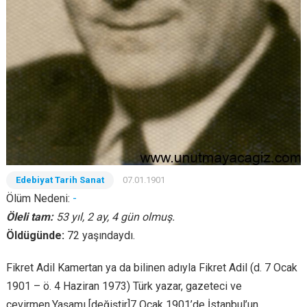
Edebiyat Tarih Sanat
07.01.1901
Ölüm Nedeni:
-
Öleli tam:
53 yıl, 2 ay, 4 gün olmuş.
Öldügünde:
72 yaşındaydı.
Fikret Adil Kamertan ya da bilinen adıyla Fikret Adil (d. 7 Ocak
1901 – ö. 4 Haziran 1973) Türk yazar, gazeteci ve
çevirmen.Yaşamı [değiştir]7 Ocak 1901’de İstanbul’un