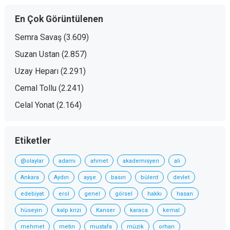
En Çok Görüntülenen
Semra Savaş
(3.609)
Suzan Ustan
(2.857)
Uzay Heparı
(2.291)
Cemal Tollu
(2.241)
Celal Yonat
(2.164)
Etiketler
@olaylar
adamı
ahmet
akademisyen
ali
Ankara
Aydın
ayşe
basın
bülent
devlet
edebiyat
erol
genel
görsel
hakkı
hasan
hüseyin
kalp krizi
Kanser
karaca
kemal
mehmet
metin
mustafa
müzik
orhan