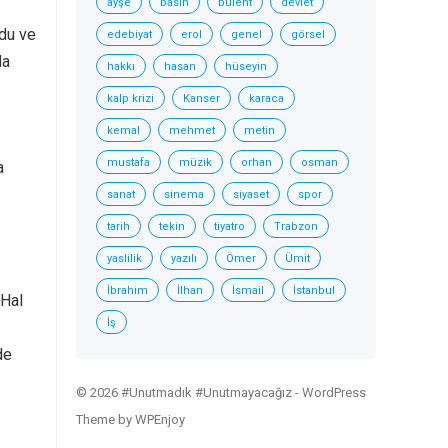
ayşe
basın
bülent
devlet
rdu ve
edebiyat
erol
genel
görsel
da
hakkı
hasan
hüseyin
kalp krizi
Kanser
karaca
kemal
mehmet
metin
mustafa
müzik
orhan
osman
a
sanat
sinema
siyaset
spor
tarih
tekin
tiyatro
Trabzon
yaslilik
yazılı
Ömer
Ümit
İbrahim
İlhan
İsmail
İstanbul
 Hal
İş
de
© 2026 #Unutmadık #Unutmayacağız -
WordPress
Theme
by
WPEnjoy