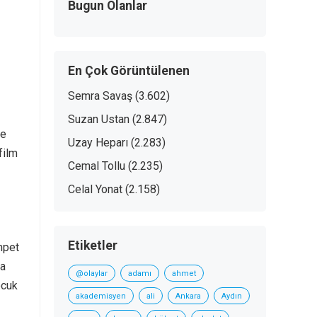
Bugun Olanlar
En Çok Görüntülenen
Semra Savaş
(3.602)
Suzan Ustan
(2.847)
de
Uzay Heparı
(2.283)
film
Cemal Tollu
(2.235)
Celal Yonat
(2.158)
Etiketler
mpet
ya
@olaylar
adamı
ahmet
ocuk
akademisyen
ali
Ankara
Aydın