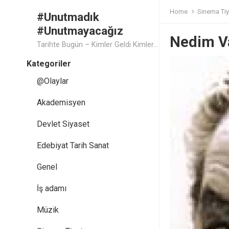
Home
Sinema Tiy
#Unutmadık
#Unutmayacağız
Nedim V
Tarihte Bugün – Kimler Geldi Kimler Geçti..
Kategoriler
@Olaylar
Akademisyen
Devlet Siyaset
Edebiyat Tarih Sanat
Genel
İş adamı
Müzik