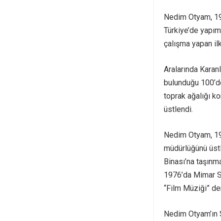
Nedim Otyam, 195
Türkiye’de yapım
çalışma yapan ilk
Aralarında Karanl
bulunduğu 100’de
toprak ağalığı k
üstlendi.
Nedim Otyam, 197
müdürlüğünü üstl
Binası’na taşınm
1976’da Mimar S
“Film Müziği” de
Nedim Otyam’ın S