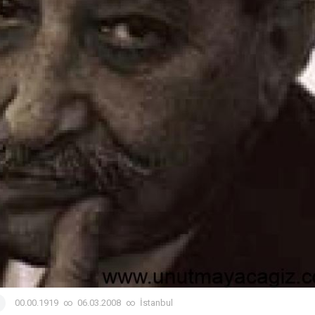
00.00.1919
∞
06.03.2008
∞
İstanbul