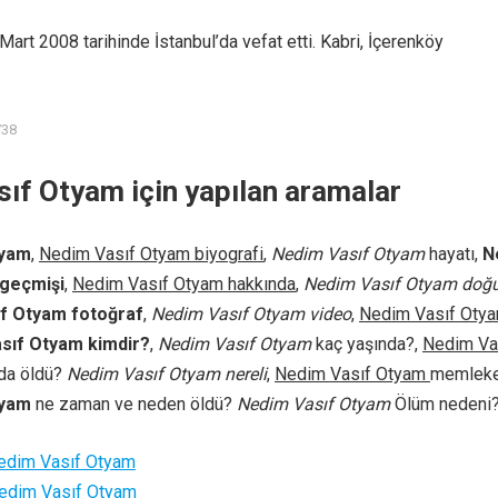
art 2008 tarihinde İstanbul’da vefat etti. Kabri, İçerenköy
738
ıf Otyam için yapılan aramalar
tyam
,
Nedim Vasıf Otyam biyografi
,
Nedim Vasıf Otyam
hayatı,
N
geçmişi
,
Nedim Vasıf Otyam hakkında
,
Nedim Vasıf Otyam do
f Otyam fotoğraf
,
Nedim Vasıf Otyam video
,
Nedim Vasıf Oty
sıf Otyam kimdir?
,
Nedim Vasıf Otyam
kaç yaşında?,
Nedim Va
nda öldü?
Nedim Vasıf Otyam nereli
,
Nedim Vasıf Otyam
memleke
tyam
ne zaman ve neden öldü?
Nedim Vasıf Otyam
Ölüm nedeni
edim Vasıf Otyam
edim Vasıf Otyam