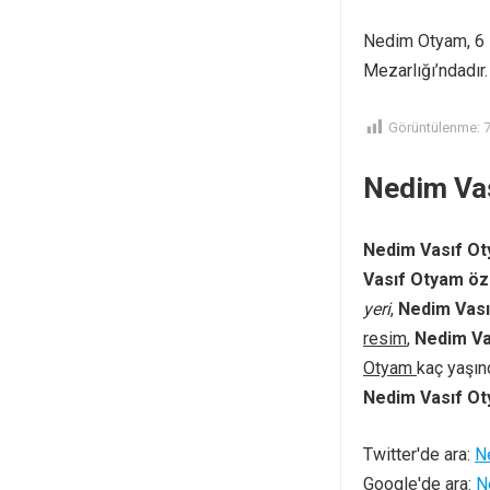
Nedim Otyam, 6 M
Mezarlığı’ndadır.
Görüntülenme:
Nedim Vas
Nedim Vasıf O
Vasıf Otyam öz
yeri
,
Nedim Vası
resim
,
Nedim Va
Otyam
kaç yaşı
Nedim Vasıf O
Twitter'de ara:
N
Google'de ara:
N