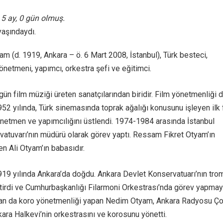
, 5 ay, 0 gün olmuş.
yaşındaydı.
m (d. 1919, Ankara – ö. 6 Mart 2008, İstanbul), Türk besteci,
önetmeni, yapımcı, orkestra şefi ve eğitimci.
zgün film müziği üreten sanatçılarından biridir. Film yönetmenliği 
952 yılında, Türk sinemasında toprak ağalığı konusunu işleyen ilk 
önetmen ve yapımcılığını üstlendi. 1974-1984 arasında İstanbul
atuvarı’nın müdürü olarak görev yaptı. Ressam Fikret Otyam’ın
n Ali Otyam’ın babasıdır.
9 yılında Ankara’da doğdu. Ankara Devlet Konservatuarı’nın tro
itirdi ve Cumhurbaşkanlığı Filarmoni Orkestrası’nda görev yapma
ndan da koro yönetmenliği yapan Nedim Otyam, Ankara Radyosu Ç
ara Halkevi’nin orkestrasını ve korosunu yönetti.