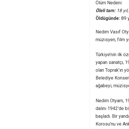
Ölüm Nedeni:
Öleli tam:
18 yıl
Öldügünde:
89 
Nedim Vasıf Otya
müzisyen, film y
Türkiye’nin ilk ö
yapan sanatçı, 1
olan Toprak’ın y
Belediye Konserv
ağabeyi, müzisye
Nedim Otyam, 191
dalını 1942’de b
başladı. Bir ya
Korosu’nu ve Ank