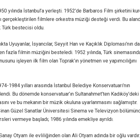
0 yılında İstanbul’a yerleşti. 1952’de Barbaros Film şirketini ku
ı gerçekleştirilen filmlere orkestra müziği desteği verdi. Bu alan
 Türk bestecisi oldu.
ıkta Uyuyanlar, İsyancılar, Seyyit Han ve Kaçıklık Diploması’nın da
n fazla filmin müziğini besteledi. 1952 yılında, Türk sinemasınd
onusunu işleyen ilk film olan Toprak’ın yönetmen ve yapımcılığını
4-1984 yılları arasında İstanbul Belediye Konservatuarı’nın
endi. Bu dönemde konservatuar’ın Sultanahmet’ten Kadıköy’deki
asını ve bu mekanın bir müzik okuluna uyarlanmasını sağlamıştır.
inan Güzel Sanatlar Üniversitesi Sinema ve Televizyon bölümün
rsleri vermeye başladı; 1986 yılında emekliye ayrıldı.
anay Otyam ile evliliğinden olan Ali Otyam adında bir oğlu vardır.