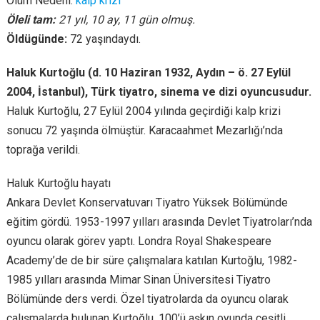
Ölüm Nedeni:
kalp krizi
Öleli tam:
21 yıl, 10 ay, 11 gün olmuş.
Öldügünde:
72 yaşındaydı.
Haluk Kurtoğlu (d. 10 Haziran 1932, Aydın – ö. 27 Eylül
2004, İstanbul), Türk tiyatro, sinema ve dizi oyuncusudur.
Haluk Kurtoğlu, 27 Eylül 2004 yılında geçirdiği kalp krizi
sonucu 72 yaşında ölmüştür. Karacaahmet Mezarlığı’nda
toprağa verildi.
Haluk Kurtoğlu hayatı
Ankara Devlet Konservatuvarı Tiyatro Yüksek Bölümünde
eğitim gördü. 1953-1997 yılları arasında Devlet Tiyatroları’nda
oyuncu olarak görev yaptı. Londra Royal Shakespeare
Academy’de de bir süre çalışmalara katılan Kurtoğlu, 1982-
1985 yılları arasında Mimar Sinan Üniversitesi Tiyatro
Bölümünde ders verdi. Özel tiyatrolarda da oyuncu olarak
çalışmalarda bulunan Kurtoğlu, 100’ü aşkın oyunda çeşitli