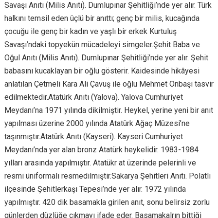
Savaşı Anıtı (Milis Anıtı). Dumlupınar Şehitliği’nde yer alır. Türk
halkını temsil eden üçlü bir anıttı; genç bir milis, kucağında
çocuğu ile genç bir kadın ve yaşlı bir erkek Kurtuluş
Savaşı’ndaki topyekün mücadeleyi simgeler.Şehit Baba ve
Oğul Anıtı (Milis Anıtı). Dumlupınar Şehitliği’nde yer alır. Şehit
babasını kucaklayan bir oğlu gösterir. Kaidesinde hikâyesi
anlatılan Çetmeli Kara Ali Çavuş ile oğlu Mehmet Onbaşı tasvir
edilmektedir.Atatürk Anıtı (Yalova). Yalova Cumhuriyet
Meydanı’na 1971 yılında dikilmiştir. Heykel, yerine yeni bir anıt
yapılması üzerine 2000 yılında Atatürk Ağaç Müzesi’ne
taşınmıştır.Atatürk Anıtı (Kayseri). Kayseri Cumhuriyet
Meydanı’nda yer alan bronz Atatürk heykelidir. 1983-1984
yılları arasında yapılmıştır. Atatükr at üzerinde pelerinli ve
resmi üniformalı resmedilmiştir.Sakarya Şehitleri Anıtı. Polatlı
ilçesinde Şehitlerkaşı Tepesi’nde yer alır. 1972 yılında
yapılmıştır. 420 dik basamakla girilen anıt, sonu belirsiz zorlu
günlerden düzlüğe çıkmayı ifade eder. Basamakalrın bittiği