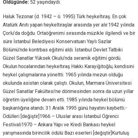
Öldügünde:
52 yaşındaydı.
Haluk Tezonar (d. 1942 – ö. 1995) Türk heykeltıraş. En çok
Atatürk Anıtı yapan heykeltıraşlar arasında yer alır.1942 yılında
Çorlu’da doğdu. Ortaöğrenimi sırasında müzikle ilgilendi ve bir
süre İstanbul Belediyesi Konservatuarı Yaylı Sazlar
Bölümü’nde kontrbas eğitimi aldı. İstanbul Devlet Tatbiki
Güzel Sanatlar Yüksek Okulu’nda seramik eğitimi gördü.
Okulun hocalarından heykeltıraş Hakkı Karayiğitoğlu, kendisini
heykel çalışmalarına yöneltti. 1965 yılında mezun olduğu
okulunda asistan olarak çalıştı. Okulun, Marmara Üniversitesi
Güzel Sanatlar Fakültesi’ne dönmesinden sonra da uzun yıllar
öğretim üyeliğine devam etti. 1985 yılında heykel bölümü
başkanlığına atandı. 31 Aralık 1995 günü hayatını kaybetti.-
Ödülleri [değiştir]1966 – Uluslar arası İstanbul Öğrenci
Festivali1970 – Ankara Yapı ve Kredi Bankası heykel
yarışmasında birincilik ödülü Bazı eserleri [değiştir]Kurtuluş