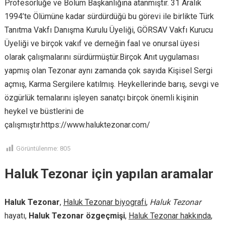
Profesörlüğe ve Bölüm Başkanlığına atanmıştır. 31 Aralık
1994’te Ölümüne kadar sürdürdüğü bu görevi ile birlikte Türk
Tanıtma Vakfı Danışma Kurulu Üyeliği, GÖRSAV Vakfı Kurucu
Üyeliği ve birçok vakıf ve derneğin faal ve onursal üyesi
olarak çalışmalarını sürdürmüştür.Birçok Anıt uygulaması
yapmış olan Tezonar aynı zamanda çok sayıda Kişisel Sergi
açmış, Karma Sergilere katılmış. Heykellerinde barış, sevgi ve
özgürlük temalarını işleyen sanatçı birçok önemli kişinin
heykel ve büstlerini de
çalışmıştır.https://www.haluktezonar.com/
Görüntülenme:
805
Haluk Tezonar için yapılan aramalar
Haluk Tezonar
,
Haluk Tezonar biyografi
,
Haluk Tezonar
hayatı,
Haluk Tezonar özgeçmişi
,
Haluk Tezonar hakkında
,