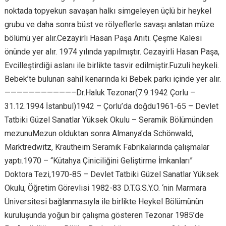
noktada topyekun savaşan halkı simgeleyen üçlü bir heykel
grubu ve daha sonra büst ve rölyeflerle savaşı anlatan müze
bölümü yer alır.Cezayirli Hasan Paşa Anıtı. Çeşme Kalesi
önünde yer alır. 1974 yılında yapılmıştır. Cezayirli Hasan Paşa,
Evcilleştirdiği aslanı ile birlikte tasvir edilmiştir.Fuzuli heykeli.
Bebek’te bulunan sahil kenarında ki Bebek parkı içinde yer alır.
———————————–Dr.Haluk Tezonar(7.9.1942 Çorlu –
31.12.1994 İstanbul)1942 – Çorlu’da doğdu1961-65 – Devlet
Tatbiki Güzel Sanatlar Yüksek Okulu – Seramik Bölümünden
mezunuMezun olduktan sonra Almanya’da Schönwald,
Marktredwitz, Krautheim Seramik Fabrikalarında çalışmalar
yaptı.1970 – “Kütahya Çiniciliğini Geliştirme İmkanları”
Doktora Tezi,1970-85 – Devlet Tatbiki Güzel Sanatlar Yüksek
Okulu, Öğretim Görevlisi 1982-83 D.T.G.S.Y.O. ‘nin Marmara
Üniversitesi bağlanmasıyla ile birlikte Heykel Bölümünün
kuruluşunda yoğun bir çalışma gösteren Tezonar 1985’de