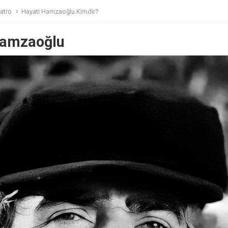
atro
Hayati Hamzaoğlu Kimdir?
Hamzaoğlu