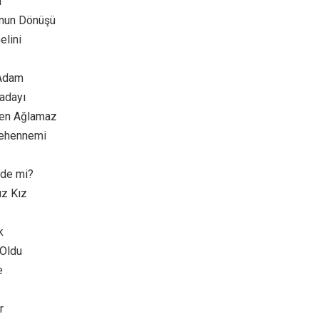
n
’nun Dönüşü
elini
 Adam
adayı
şen Ağlamaz
Cehennemi
nde mi?
ız Kız
k
 Oldu
e
r