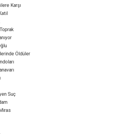
ilere Karşı
atil
k
Toprak
anıyor
Oğlu
llerinde Öldüler
ndoları
anavarı
ı
yen Suç
Adam
Miras