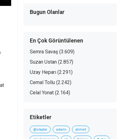
Bugun Olanlar
En Çok Görüntülenen
Semra Savaş
(3.609)
a
Suzan Ustan
(2.857)
Uzay Heparı
(2.291)
Cemal Tollu
(2.242)
at
Celal Yonat
(2.164)
Etiketler
@olaylar
adamı
ahmet