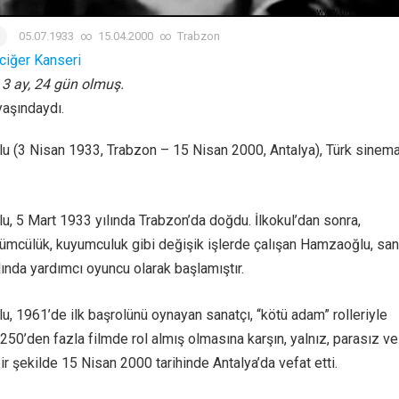
05.07.1933
∞
15.04.2000
∞
Trabzon
ciğer Kanseri
, 3 ay, 24 gün olmuş.
yaşındaydı.
u (3 Nisan 1933, Trabzon – 15 Nisan 2000, Antalya), Türk sinem
, 5 Mart 1933 yılında Trabzon’da doğdu. İlkokul’dan sonra,
kümcülük, kuyumculuk gibi değişik işlerde çalışan Hamzaoğlu, san
lında yardımcı oyuncu olarak başlamıştır.
, 1961’de ilk başrolünü oynayan sanatçı, “kötü adam” rolleriyle
250’den fazla filmde rol almış olmasına karşın, yalnız, parasız ve
r şekilde 15 Nisan 2000 tarihinde Antalya’da vefat etti.