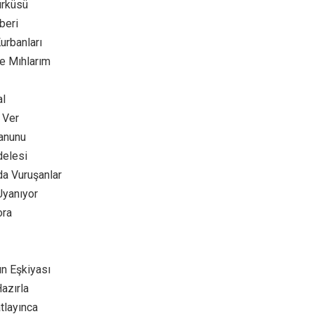
ürküsü
beri
urbanları
e Mıhlarım
al
 Ver
anunu
delesi
da Vuruşanlar
Uyanıyor
ora
n Eşkiyası
azırla
tlayınca