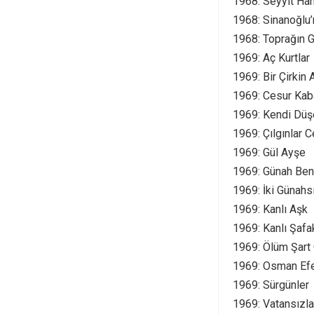
1968: Seyyit Ha
1968: Sinanoğlu
1968: Toprağın G
1969: Aç Kurtlar
1969: Bir Çirkin
1969: Cesur Kab
1969: Kendi Dü
1969: Çılgınlar 
1969: Gül Ayşe
1969: Günah Be
1969: İki Günahs
1969: Kanlı Aşk
1969: Kanlı Şafa
1969: Ölüm Şart
1969: Osman Ef
1969: Sürgünler
1969: Vatansızla