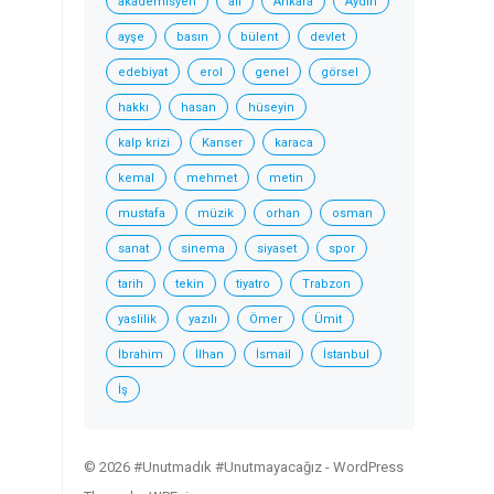
akademisyen
ali
Ankara
Aydın
ayşe
basın
bülent
devlet
edebiyat
erol
genel
görsel
hakkı
hasan
hüseyin
kalp krizi
Kanser
karaca
kemal
mehmet
metin
mustafa
müzik
orhan
osman
sanat
sinema
siyaset
spor
tarih
tekin
tiyatro
Trabzon
yaslilik
yazılı
Ömer
Ümit
İbrahim
İlhan
İsmail
İstanbul
İş
© 2026 #Unutmadık #Unutmayacağız -
WordPress