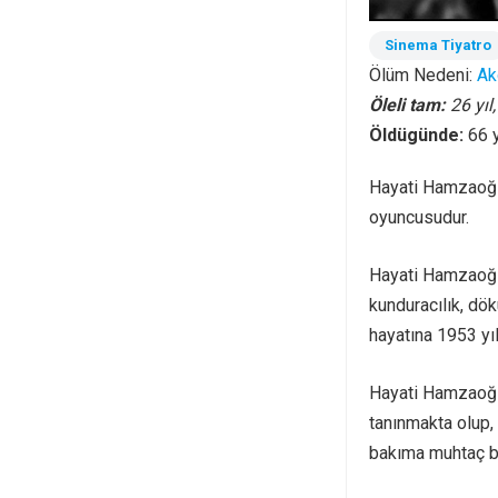
Sinema Tiyatro
Ölüm Nedeni:
Ak
Öleli tam:
26 yıl
Öldügünde:
66 
Hayati Hamzaoğl
oyuncusudur.
Hayati Hamzaoğlu
kunduracılık, dö
hayatına 1953 yı
Hayati Hamzaoğlu
tanınmakta olup, 
bakıma muhtaç bi