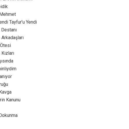
idik
l Mehmet
endi Tayfur’u Yendi
i Destanı
Arkadaşları
 Ötesi
 Kızları
şısında
inliydim
anıyor
ruğu
 Kavga
rin Kanunu
 Dokunma