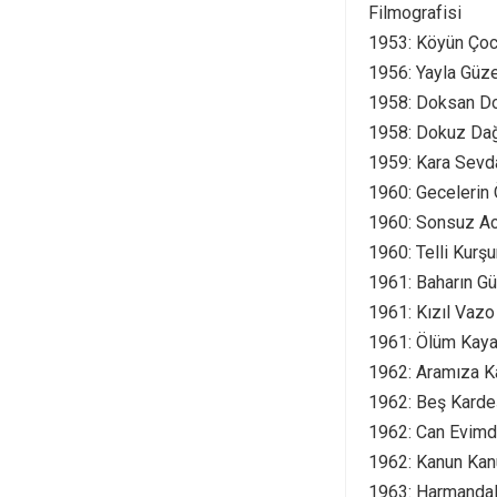
Filmografisi
1953: Köyün Ço
1956: Yayla Güze
1958: Doksan D
1958: Dokuz Dağ
1959: Kara Sevda
1960: Gecelerin 
1960: Sonsuz Ac
1960: Telli Kurş
1961: Baharın Gül
1961: Kızıl Vazo
1961: Ölüm Kayal
1962: Aramıza Ka
1962: Beş Kardeş
1962: Can Evimd
1962: Kanun Kan
1963: Harmandalı