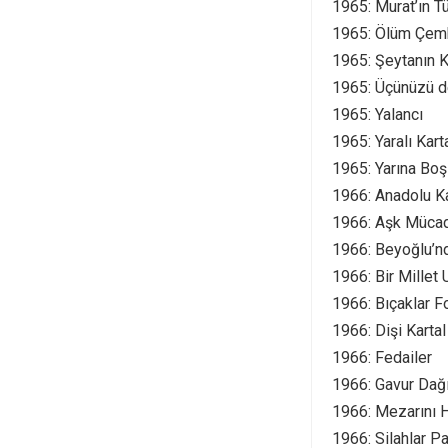
1965: Murat’ın T
1965: Ölüm Çem
1965: Şeytanın K
1965: Üçünüzü d
1965: Yalancı
1965: Yaralı Kart
1965: Yarına Boş
1966: Anadolu K
1966: Aşk Müca
1966: Beyoğlu’n
1966: Bir Millet 
1966: Bıçaklar F
1966: Dişi Kartal
1966: Fedailer
1966: Gavur Dağı
1966: Mezarını H
1966: Silahlar Pa