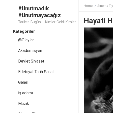
Home
Sinema Tiy
#Unutmadık
#Unutmayacağız
Hayati 
Tarihte Bugün – Kimler Geldi Kimler Geçti..
Kategoriler
@Olaylar
Akademisyen
Devlet Siyaset
Edebiyat Tarih Sanat
Genel
İş adamı
Müzik