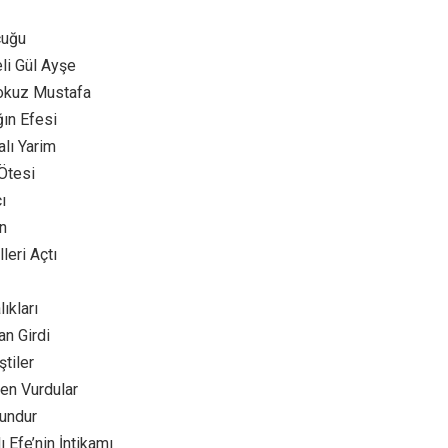
cuğu
li Gül Ayşe
okuz Mustafa
ın Efesi
lı Yarim
Ötesi
ı
un
leri Açtı
ıkları
n Girdi
tiler
en Vurdular
undur
 Efe’nin İntikamı