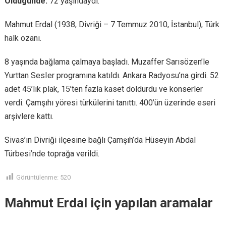
Öldügünde:
72 yaşındaydı.
Mahmut Erdal (1938, Divriği – 7 Temmuz 2010, İstanbul), Türk
halk ozanı.
8 yaşında bağlama çalmaya başladı. Muzaffer Sarısözen’le
Yurttan SesIer programına katıldı. Ankara Radyosu’na girdi. 52
adet 45’lik plak, 15’ten fazla kaset doldurdu ve konserler
verdi. Çamşıhı yöresi türkülerini tanıttı. 400’ün üzerinde eseri
arşivlere kattı.
Sivas’ın Divriği ilçesine bağlı Çamşıh’da Hüseyin Abdal
Türbesi’nde toprağa verildi.
Görüntülenme:
520
Mahmut Erdal için yapılan aramalar