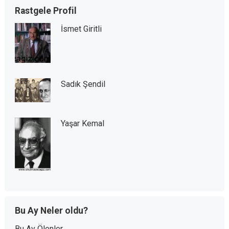
Rastgele Profil
İsmet Giritli
Sadık Şendil
Yaşar Kemal
Bu Ay Neler oldu?
Bu Ay Ölenler