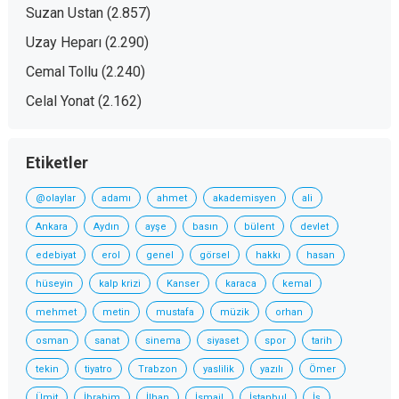
Suzan Ustan
(2.857)
Uzay Heparı
(2.290)
Cemal Tollu
(2.240)
Celal Yonat
(2.162)
Etiketler
@olaylar
adamı
ahmet
akademisyen
ali
Ankara
Aydın
ayşe
basın
bülent
devlet
edebiyat
erol
genel
görsel
hakkı
hasan
hüseyin
kalp krizi
Kanser
karaca
kemal
mehmet
metin
mustafa
müzik
orhan
osman
sanat
sinema
siyaset
spor
tarih
tekin
tiyatro
Trabzon
yaslilik
yazılı
Ömer
Ümit
İbrahim
İlhan
İsmail
İstanbul
İş