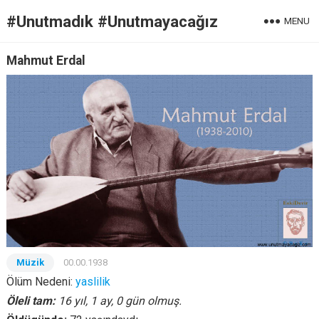
#Unutmadık #Unutmayacağız
MENU
Mahmut Erdal
Müzik
00.00.1938
Ölüm Nedeni:
yaslilik
Öleli tam:
16 yıl, 1 ay, 0 gün olmuş.