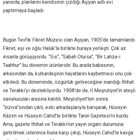
yanında, planlarını kendisinin çizdiği Aşiyan adlı evi
yaptırmaya başladı.
Bugün Tevfik Fikret Müzesi olan Aşiyan, 1905’de tamamlandı.
Fikret, eşi ve oğlu Haluk’la birlikte buraya yerleşti. Çok az
insanla görüşüyordu. “Sis”, “Sabah Olursa”, “Bir Lahza-i
Taahhur” bu dönemin ürünleridir. Bu arada babasının,
arkasından da, kızkardeşinin hayatlarını kaybetmesi onu çok
etkiledi. Bu döneminde, özgürlük getireceğine inandığı İttihat
ve Terakki’yi destekliyordu. 1908’de de, II.Meşrutiyet’in ateşli
savunucuları arasına katıldı. Meşrutiyet’ten sonra
“inziva”sından çıktı, eski arkadaşlarıyla barışarak, Hüseyin
Kâzım ve Hüseyin Cahid’le birlikte Tanin Gazetesi’ni kurdu.
Ama, gazete İttihat ve Terakki’nin yayın organı durumuna
getirilmek istenince buna karşı çıkıp, Hüseyin Cahid’le kavga