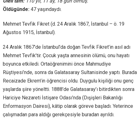
Öleli tam:
110 yıl, 11 ay, 18 gün olmuş.
Öldügünde:
47 yaşındaydı.
Mehmet Tevfik Fikret (d. 24 Aralık 1867, İstanbul – ö. 19
Ağustos 1915, İstanbul).
24 Aralık 1867’de İstanbul’da doğan Tevfik Fikret’in asıl adı
Mehmet Tevfik’tir. Çocuk yaşta annesinin ölümü, onu hayatı
boyunca etkiledi. Ortaöğrenimini önce Mahmudiye
Rüştiyesi’nde, sonra da Galatasaray Sultanisinde yaptı. Burada
Recaizade Ekrem’in öğrencisi oldu. Duygulu kişiliği onu genç
yaşlarda şiire yöneltti. 1888’de Galatasaray’ı bitirdikten sonra
Hariciye Nezareti İstişare Odası’nda (Dışişleri Bakanlığı
Enformasyon Dairesi), kâtip olarak göreve başladı. Yeterince
çalışmadan para aldığı gerekçesiyle buradan ayrıldı.