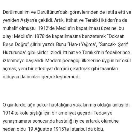
Darülmuallim ve Darülfünun’daki görevlerinden de istifa etti ve
yeniden Aşiyan’a çekildi. Artık, İttihat ve Terakki İktidarı’na da
muhalif olmuştu. 1912’de Meclis’in kapatılması üzerine, bu
olayı Meclis’in 1878’de kapatılmasına benzeterek “Doksan
Beşe Doğru” şiirini yazdı. Bunu “Han-ı Yağma”, “Sancak- Şerif
Huzurunda” gibi şiirler izledi. İttihat ve Terakki’nin fedailerince
izlenmeye başlandı. Modern pedagoji ilkelerine uygun bir okul
açmak, yeni bir edebiyat dergisi çıkartmak gibi tasarıları
olduysa da bunları gerçekleştiremedi.
O günlerde, ağır şeker hastalığına yakalanmış olduğu anlaşıldı.
1914’te kolu şiştiği için bir ameliyat geçirdi. Tedaviye
yanaşmaması sonucunda hastalığı iyice artarak ölümüne
neden oldu. 19 Ağustos 1915’te İstanbul’da öldü.