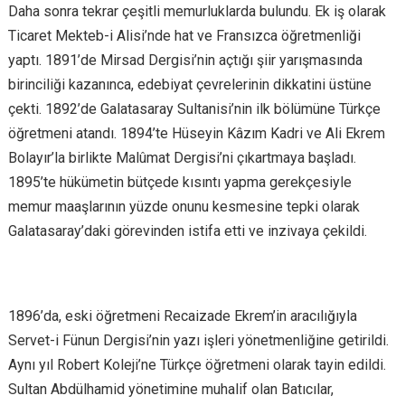
Daha sonra tekrar çeşitli memurluklarda bulundu. Ek iş olarak
Ticaret Mekteb-i Alisi’nde hat ve Fransızca öğretmenliği
yaptı. 1891’de Mirsad Dergisi’nin açtığı şiir yarışmasında
birinciliği kazanınca, edebiyat çevrelerinin dikkatini üstüne
çekti. 1892’de Galatasaray Sultanisi’nin ilk bölümüne Türkçe
öğretmeni atandı. 1894’te Hüseyin Kâzım Kadri ve Ali Ekrem
Bolayır’la birlikte Malûmat Dergisi’ni çıkartmaya başladı.
1895’te hükümetin bütçede kısıntı yapma gerekçesiyle
memur maaşlarının yüzde onunu kesmesine tepki olarak
Galatasaray’daki görevinden istifa etti ve inzivaya çekildi.
1896’da, eski öğretmeni Recaizade Ekrem’in aracılığıyla
Servet-i Fünun Dergisi’nin yazı işleri yönetmenliğine getirildi.
Aynı yıl Robert Koleji’ne Türkçe öğretmeni olarak tayin edildi.
Sultan Abdülhamid yönetimine muhalif olan Batıcılar,