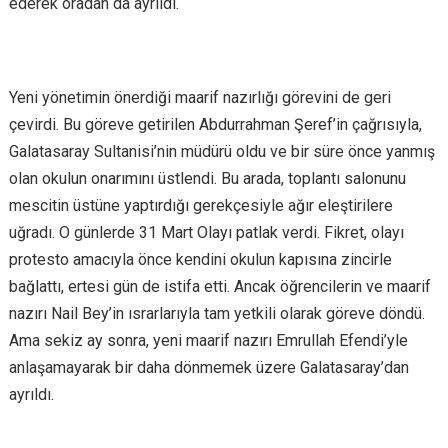
ederek oradan da ayrıldı.
Yeni yönetimin önerdiği maarif nazırlığı görevini de geri
çevirdi. Bu göreve getirilen Abdurrahman Şeref’in çağrısıyla,
Galatasaray Sultanisi’nin müdürü oldu ve bir süre önce yanmış
olan okulun onarımını üstlendi. Bu arada, toplantı salonunu
mescitin üstüne yaptırdığı gerekçesiyle ağır eleştirilere
uğradı. O günlerde 31 Mart Olayı patlak verdi. Fikret, olayı
protesto amacıyla önce kendini okulun kapısına zincirle
bağlattı, ertesi gün de istifa etti. Ancak öğrencilerin ve maarif
nazırı Nail Bey’in ısrarlarıyla tam yetkili olarak göreve döndü.
Ama sekiz ay sonra, yeni maarif nazırı Emrullah Efendi’yle
anlaşamayarak bir daha dönmemek üzere Galatasaray’dan
ayrıldı.