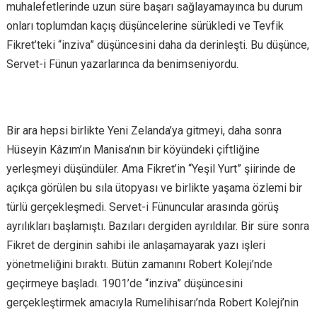
muhalefetlerinde uzun süre başarı sağlayamayınca bu durum
onları toplumdan kaçış düşüncelerine sürükledi ve Tevfik
Fikret’teki “inziva” düşüncesini daha da derinleşti. Bu düşünce,
Servet-i Fünun yazarlarınca da benimseniyordu.
Bir ara hepsi birlikte Yeni Zelanda’ya gitmeyi, daha sonra
Hüseyin Kâzım’ın Manisa’nın bir köyündeki çiftliğine
yerleşmeyi düşündüler. Ama Fikret’in “Yeşil Yurt” şiirinde de
açıkça görülen bu sıla ütopyası ve birlikte yaşama özlemi bir
türlü gerçekleşmedi. Servet-i Fünuncular arasında görüş
ayrılıkları başlamıştı. Bazıları dergiden ayrıldılar. Bir süre sonra
Fikret de derginin sahibi ile anlaşamayarak yazı işleri
yönetmeliğini bıraktı. Bütün zamanını Robert Koleji’nde
geçirmeye başladı. 1901’de “inziva” düşüncesini
gerçekleştirmek amacıyla Rumelihisarı’nda Robert Koleji’nin