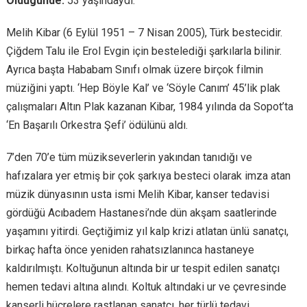
Öldügünde:
53 yaşındaydı.
Melih Kibar (6 Eylül 1951 – 7 Nisan 2005), Türk bestecidir.
Çiğdem Talu ile Erol Evgin için bestelediği şarkılarla bilinir.
Ayrıca başta Hababam Sınıfı olmak üzere birçok filmin
müziğini yaptı. ‘Hep Böyle Kal’ ve ‘Söyle Canım’ 45’lik plak
çalışmaları Altın Plak kazanan Kibar, 1984 yılında da Sopot’ta
‘En Başarılı Orkestra Şefi’ ödülünü aldı.
7’den 70’e tüm müzikseverlerin yakından tanıdığı ve
hafızalara yer etmiş bir çok şarkıya besteci olarak imza atan
müzik dünyasının usta ismi Melih Kibar, kanser tedavisi
gördüğü Acıbadem Hastanesi’nde dün akşam saatlerinde
yaşamını yitirdi. Geçtiğimiz yıl kalp krizi atlatan ünlü sanatçı,
birkaç hafta önce yeniden rahatsızlanınca hastaneye
kaldırılmıştı. Koltuğunun altında bir ur tespit edilen sanatçı
hemen tedavi altına alındı. Koltuk altındaki ur ve çevresinde
kanserli hücrelere rastlanan sanatçı, her türlü tedavi