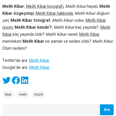
Melih Kibar
,
Melih Kibar biyografi
,
Melih Kibar
hayatı,
Melih
Kibar özgeçmişi
,
Melih Kibar hakkında
,
Melih Kibar doğum
yeri
,
Melih Kibar fotoğraf
,
Melih Kibar video
,
Melih Kibar
resim
,
Melih Kibar kimdir?
,
Melih Kibar
kaç yaşında?,
Melih
Kibar
kaç yaşında öldü?
Melih Kibar nereli
,
Melih Kibar
memleketi
Melih Kibar
ne zaman ve neden öldü?
Melih Kibar
Ölüm nedeni?
Twitter'de ara:
Melih Kibar
Google'de ara:
Melih Kibar
kibar
melih
müzik
Ara