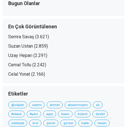
Bugun Olanlar
En Çok Görüntülenen
Semra Savaş
(3.621)
Suzan Ustan
(2.859)
Uzay Heparı
(2.291)
Cemal Tollu
(2.242)
Celal Yonat
(2.166)
Etiketler
@olaylar
adamı
ahmet
akademisyen
ali
Ankara
Aydın
ayşe
basın
bülent
devlet
edebiyat
erol
genel
görsel
hakkı
hasan