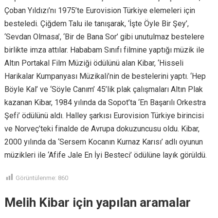
Çoban Yıldızı’nı 1975’te Eurovision Türkiye elemeleri için
besteledi. Çiğdem Talu ile tanışarak, ‘İşte Öyle Bir Şey’,
‘Sevdan Olmasa’, ‘Bir de Bana Sor’ gibi unutulmaz bestelere
birlikte imza attılar. Hababam Sınıfı filmine yaptığı müzik ile
Altın Portakal Film Müziği ödülünü alan Kibar, ‘Hisseli
Harikalar Kumpanyası Müzikali’nin de bestelerini yaptı. ‘Hep
Böyle Kal’ ve ‘Söyle Canım’ 45’lik plak çalışmaları Altın Plak
kazanan Kibar, 1984 yılında da Sopot’ta ‘En Başarılı Orkestra
Şefi’ ödülünü aldı. Halley şarkısı Eurovision Türkiye birincisi
ve Norveç’teki finalde de Avrupa dokuzuncusu oldu. Kibar,
2000 yılında da ‘Sersem Kocanın Kurnaz Karısı’ adlı oyunun
müzikleri ile ‘Afife Jale En İyi Besteci’ ödülüne layık görüldü.
Görüntülenme:
860
Melih Kibar için yapılan aramalar