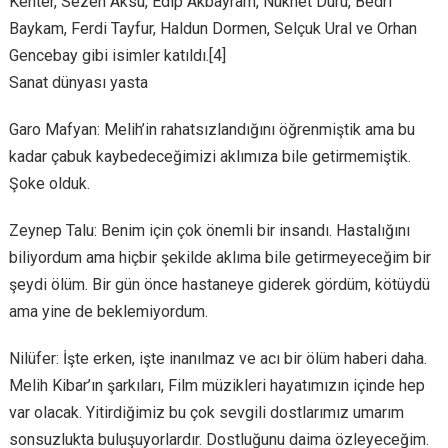
Kenter, Sezen Aksu, Edip Akbayram, Nükhet Duru, Bedri
Baykam, Ferdi Tayfur, Haldun Dormen, Selçuk Ural ve Orhan
Gencebay gibi isimler katıldı.[4]
Sanat dünyası yasta
Garo Mafyan: Melih’in rahatsızlandığını öğrenmiştik ama bu
kadar çabuk kaybedeceğimizi aklımıza bile getirmemiştik.
Şoke olduk.
Zeynep Talu: Benim için çok önemli bir insandı. Hastalığını
biliyordum ama hiçbir şekilde aklıma bile getirmeyeceğim bir
şeydi ölüm. Bir gün önce hastaneye giderek gördüm, kötüydü
ama yine de beklemiyordum.
Nilüfer: İşte erken, işte inanılmaz ve acı bir ölüm haberi daha.
Melih Kibar’ın şarkıları, Film müzikleri hayatımızın içinde hep
var olacak. Yitirdiğimiz bu çok sevgili dostlarımız umarım
sonsuzlukta buluşuyorlardır. Dostluğunu daima özleyeceğim.