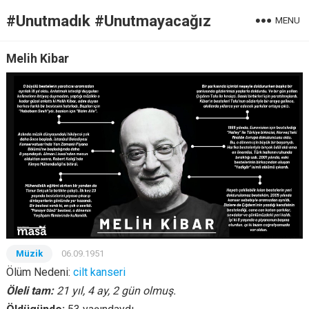
#Unutmadık #Unutmayacağız
MENU
Melih Kibar
Müzik
06.09.1951
Ölüm Nedeni:
cilt kanseri
Öleli tam:
21 yıl, 4 ay, 2 gün olmuş.