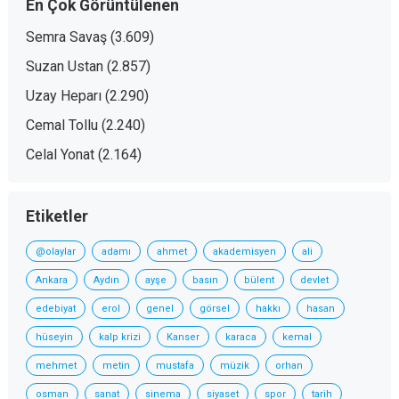
En Çok Görüntülenen
Semra Savaş
(3.609)
Suzan Ustan
(2.857)
Uzay Heparı
(2.290)
Cemal Tollu
(2.240)
Celal Yonat
(2.164)
Etiketler
@olaylar
adamı
ahmet
akademisyen
ali
Ankara
Aydın
ayşe
basın
bülent
devlet
edebiyat
erol
genel
görsel
hakkı
hasan
hüseyin
kalp krizi
Kanser
karaca
kemal
mehmet
metin
mustafa
müzik
orhan
osman
sanat
sinema
siyaset
spor
tarih