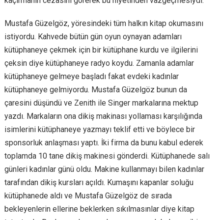
kaçırmanın cezasını görerek bu niyetinden vazgeçmesiydi.
Mustafa Güzelgöz, yöresindeki tüm halkın kitap okumasını
istiyordu. Kahvede bütün gün oyun oynayan adamları
kütüphaneye çekmek için bir kütüphane kurdu ve ilgilerini
çeksin diye kütüphaneye radyo koydu. Zamanla adamlar
kütüphaneye gelmeye başladı fakat evdeki kadınlar
kütüphaneye gelmiyordu. Mustafa Güzelgöz bunun da
çaresini düşündü ve Zenith ile Singer markalarına mektup
yazdı. Markaların ona dikiş makinası yollaması karşılığında
isimlerini kütüphaneye yazmayı teklif etti ve böylece bir
sponsorluk anlaşması yaptı. İki firma da bunu kabul ederek
toplamda 10 tane dikiş makinesi gönderdi. Kütüphanede salı
günleri kadınlar günü oldu. Makine kullanmayı bilen kadınlar
tarafından dikiş kursları açıldı. Kumaşını kapanlar soluğu
kütüphanede aldı ve Mustafa Güzelgöz de sırada
bekleyenlerin ellerine beklerken sıkılmasınlar diye kitap