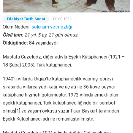
Edebiyat Tarih Sanat
00.00.1921
Ölüm Nedeni:
solunum yetmezliği
Öleli tam:
21 yıl, 5 ay, 21 gün olmuş.
Öldügünde:
84 yaşındaydı.
Mustafa Güzelgöz, diğer adıyla Eşekli Kütüphaneci (1921 –
18 Şubat 2005), Türk kütüphaneci.
1940’lı yıllarda Ürgüp’te kütüphanecilik yapmış, görevi
sırasında yıllarca yedi katır ve üç atı ile 36 köye seyyar
kütüphane hizmeti götürmüştür. 1972 yılında emekli olan
eşekli kütüphaneci, Türk kütüphaneciliğinde bir sembol
olmuş[1] ve yaşam öyküsü yazar Fakir Baykurt tarafından
Eşekli Kütüphaneci adı ile romanlaştırılmıştır.
Mustafa Güzelgöz 1921 yılında doğdu. Çalışmak için