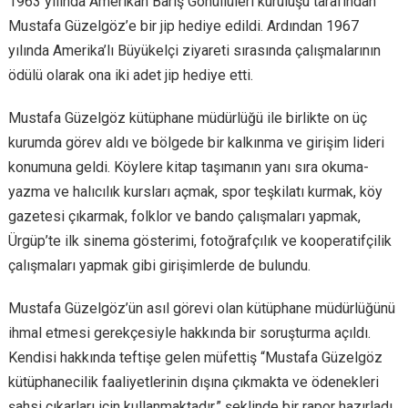
1963 yılında Amerikan Barış Gönüllüleri kuruluşu tarafından
Mustafa Güzelgöz’e bir jip hediye edildi. Ardından 1967
yılında Amerika’lı Büyükelçi ziyareti sırasında çalışmalarının
ödülü olarak ona iki adet jip hediye etti.
Mustafa Güzelgöz kütüphane müdürlüğü ile birlikte on üç
kurumda görev aldı ve bölgede bir kalkınma ve girişim lideri
konumuna geldi. Köylere kitap taşımanın yanı sıra okuma-
yazma ve halıcılık kursları açmak, spor teşkilatı kurmak, köy
gazetesi çıkarmak, folklor ve bando çalışmaları yapmak,
Ürgüp’te ilk sinema gösterimi, fotoğrafçılık ve kooperatifçilik
çalışmaları yapmak gibi girişimlerde de bulundu.
Mustafa Güzelgöz’ün asıl görevi olan kütüphane müdürlüğünü
ihmal etmesi gerekçesiyle hakkında bir soruşturma açıldı.
Kendisi hakkında teftişe gelen müfettiş “Mustafa Güzelgöz
kütüphanecilik faaliyetlerinin dışına çıkmakta ve ödenekleri
şahsi çıkarları için kullanmaktadır.” şeklinde bir rapor hazırladı.