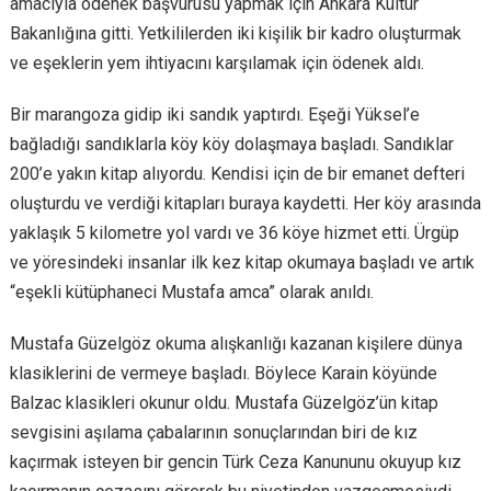
amacıyla ödenek başvurusu yapmak için Ankara Kültür
Bakanlığına gitti. Yetkililerden iki kişilik bir kadro oluşturmak
ve eşeklerin yem ihtiyacını karşılamak için ödenek aldı.
Bir marangoza gidip iki sandık yaptırdı. Eşeği Yüksel’e
bağladığı sandıklarla köy köy dolaşmaya başladı. Sandıklar
200’e yakın kitap alıyordu. Kendisi için de bir emanet defteri
oluşturdu ve verdiği kitapları buraya kaydetti. Her köy arasında
yaklaşık 5 kilometre yol vardı ve 36 köye hizmet etti. Ürgüp
ve yöresindeki insanlar ilk kez kitap okumaya başladı ve artık
“eşekli kütüphaneci Mustafa amca” olarak anıldı.
Mustafa Güzelgöz okuma alışkanlığı kazanan kişilere dünya
klasiklerini de vermeye başladı. Böylece Karain köyünde
Balzac klasikleri okunur oldu. Mustafa Güzelgöz’ün kitap
sevgisini aşılama çabalarının sonuçlarından biri de kız
kaçırmak isteyen bir gencin Türk Ceza Kanununu okuyup kız