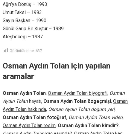
Ağrı’ya Dönüş – 1993
Umut Taksi – 1993
Sayın Başkan – 1990
Gönül Garip Bir Kuştur – 1989
Ateşböceği – 1987
Görüntülenme:
637
Osman Aydın Tolan için yapılan
aramalar
Osman Aydın Tolan
,
Osman Aydın Tolan biyografi
,
Osman
Aydın Tolan
hayatı,
Osman Aydın Tolan özgeçmişi
,
Osman
Aydın Tolan hakkında
,
Osman Aydın Tolan doğum yeri
,
Osman Aydın Tolan fotoğraf
,
Osman Aydın Tolan video
,
Osman Aydın Tolan resim
,
Osman Aydın Tolan kimdir?
,
Osman Aydın Tolan
kaç yaşında?,
Osman Aydın Tolan
kaç