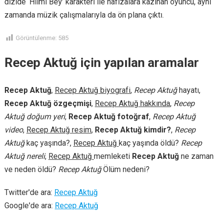
dizide ‘Hilmi Bey’ karakteri ile hafızalara kazınan oyuncu, aynı
zamanda müzik çalışmalarıyla da ön plana çıktı.
Görüntülenme:
585
Recep Aktuğ için yapılan aramalar
Recep Aktuğ
,
Recep Aktuğ biyografi
,
Recep Aktuğ
hayatı,
Recep Aktuğ özgeçmişi
,
Recep Aktuğ hakkında
,
Recep
Aktuğ doğum yeri
,
Recep Aktuğ fotoğraf
,
Recep Aktuğ
video
,
Recep Aktuğ resim
,
Recep Aktuğ kimdir?
,
Recep
Aktuğ
kaç yaşında?,
Recep Aktuğ
kaç yaşında öldü?
Recep
Aktuğ nereli
,
Recep Aktuğ
memleketi
Recep Aktuğ
ne zaman
ve neden öldü?
Recep Aktuğ
Ölüm nedeni?
Twitter'de ara:
Recep Aktuğ
Google'de ara:
Recep Aktuğ