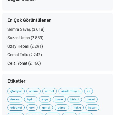
En Çok Görüntülenen
Semra Savaş
(3.618)
Suzan Ustan
(2.859)
Uzay Heparı
(2.291)
Cemal Tollu
(2.242)
Celal Yonat
(2.166)
Etiketler
@olaylar
adamı
ahmet
akademisyen
ali
Ankara
Aydın
ayşe
basın
bülent
devlet
edebiyat
erol
genel
görsel
hakkı
hasan