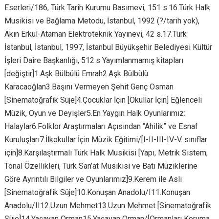
Eserleri/186, Türk Tarih Kurumu Basımevi, 151 s.16.Türk Halk
Musikisi ve Bağlama Metodu, İstanbul, 1992 (?/tarih yok),
Akın Erkul-Ataman Elektroteknik Yayınevi, 42 s.17.Türk
İstanbul, İstanbul, 1997, İstanbul Büyükşehir Belediyesi Kültür
İşleri Daire Başkanlığı, 512.s Yayımlanmamış kitapları
[değiştir]1.Aşk Bülbülü Emrah2.Aşk Bülbülü
Karacaoğlan3.Başını Vermeyen Şehit Genç Osman
[Sinematoğrafik Süje]4.Çocuklar İçin [Okullar İçin] Eğlenceli
Müzik, Oyun ve Deyişler5.En Yaygın Halk Oyunlarımız:
Halaylar6.Folklor Araştırmaları Açısından “Ahilik” ve Esnaf
Kuruluşları7.İlkokullar İçin Müzik Eğitimi/[I-II-III-IV-V. sınıflar
için]8.Karşılaştırmalı Türk Halk Musikisi [Yapı, Metrik Sistem,
Tonal Özellikleri, Türk San’at Musikisi ve Batı Müziklerine
Göre Ayrıntılı Bilgiler ve Oyunlarımız]9.Kerem ile Aslı
[Sinematoğrafik Süje]10.Konuşan Anadolu/I11.Konuşan
Anadolu/II12.Uzun Mehmet13.Uzun Mehmet [Sinematoğrafik
Süje]14.Yaşayan Orman15.Yaşayan Orman/[Ormanları Koruma