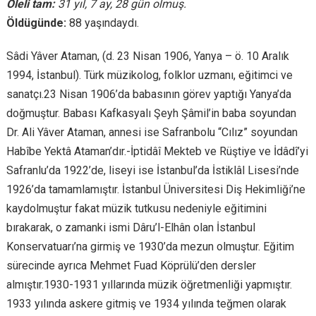
Öleli tam:
31 yıl, 7 ay, 28 gün olmuş.
Öldügünde:
88 yaşındaydı.
Sâdi Yâver Ataman, (d. 23 Nisan 1906, Yanya – ö. 10 Aralık
1994, İstanbul). Türk müzikolog, folklor uzmanı, eğitimci ve
sanatçı.23 Nisan 1906’da babasının görev yaptığı Yanya’da
doğmuştur. Babası Kafkasyalı Şeyh Şâmil’in baba soyundan
Dr. Ali Yâver Ataman, annesi ise Safranbolu “Cılız” soyundan
Habîbe Yektâ Ataman’dır.-İptidâî Mekteb ve Rüştiye ve İdâdî’yi
Safranlu’da 1922’de, liseyi ise İstanbul’da İstiklâl Lisesi’nde
1926’da tamamlamıştır. İstanbul Üniversitesi Diş Hekimliği’ne
kaydolmuştur fakat müzik tutkusu nedeniyle eğitimini
bırakarak, o zamanki ismi Dâru’l-Elhân olan İstanbul
Konservatuarı’na girmiş ve 1930’da mezun olmuştur. Eğitim
sürecinde ayrıca Mehmet Fuad Köprülü’den dersler
almıştır.1930-1931 yıllarında müzik öğretmenliği yapmıştır.
1933 yılında askere gitmiş ve 1934 yılında teğmen olarak