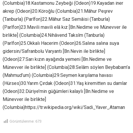
(Columbia)18.Kastamonu Zeybeği (Odeon)19.Kayadan iner
akrep (Odeon)20.Köroğlu (Columbia)21.Mâhur Peşrev
(Tanburla) (Parlfon)22.Mâhur Saz Semâisi (Tanburla)
(Parlfon)23.Mavili mavili elâ kız [Bn.Nedime ve Münevver ile
birlikte] (Columbia)24.Nihâvend Taksîm (Tanburla)
(Parlfon)25.Okkalı Hacerim (Odeon)26.Salına salına suya
gidersin/Safranbolu Varyantı [Bn.Nevin ile birlikte]
(Odeon)27.Sarı kızın ayağında yemeni [Bn.Nedime ve
Münevver ile birlikte] (Columbia)28.Selâm söylen Beybabam’a
(Mahmud’um) (Columbia)29.Seymen karşılama havası
(Hürses)30.Yarım Çırdak (Odeon)31.Yaş kiremitten su damlar
(Odeon)32.Düriye’min güğümleri kalaylı [Bn.Nedime ve
Münevver ile birlikte]
(Columbia)https://tr.wikipedia.org/wiki/Sadi_Yaver_Ataman
Görüntülenme:
673