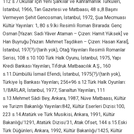
112 s.7.Okullar İçin Yeni Şarkılar ve Kahramanlık Türküleri,
İstanbul, 1966, Tan Gazetesi ve Matbaası, 48 s.,8.Başını
Vermeyen Şehit Gencosman, İstanbul, 1972, Şua Mecmuası
Kültür Yayınları: 1, 80 s.9.İki Resimli Roman Birarada: Genç
Osman [Yazan: Sadi Yâver Ataman – Çizen: Hamit Yüksek] ve
Han Buyruğu [Yazan: Mehmet Taşdiken – Çizen: Hasan Karal],
İstanbul, 197(?)/(tarih yok), Otağ Yayınları Resimli Romanlar
Serisi, 108 s.10.100 Türk Halk Oyunu, İstanbul, 1975, Yapı
Kredi Bankası Yayınları, Tifdruk Matbaacılık A.Ş., 160
s.11.Dümbüllü İsmail Efendi, İstanbul, 1975(?)/(tarih yok),
Türkiye İş Bankası Yayınları, 256+96 s.12.Türk Halk Oyunları:
1/BARLAR, İstanbul, 1977, Sarıaltun Yayınları, 111
s.13.Mehmet Sâdi Bey, Ankara, 1987, Nüve Matbaası, Kültür
ve Turizm Bakanlığı Yayınları:842, Kültür Eserleri Dizisi:100,
223 s.14.Atatürk ve Türk Musikisi, Ankara, 1991, Kültür
Bakanlığı/1291, Atatürk Dizisi/31, Atak Ofset, 144 s.15.Eski
Türk Düğünleri, Ankara, 1992, Kültür Bakanlığı/1425, Kültür