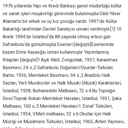
1976 yıllarında Yapı ve Kredi Bankası genel müdürlüğü kültür
ve sanat işleri müşâvirliği görevinde bulunmuştur.Sâdi Yâver
Ataman’ın bir erkek ve üç kız çocuğu vardır. 1991’de Kültür
Bakanlığı tarafından Devlet Sanatçısı unvanı verilmiştir.[1] 10
Aralık 1994’de İstanbul’da 88 yaşında ölmüş ertesi gün
Safranbolu’da gömülmüştür.Eserleri [değiştir]Eserlerinde
bazen Emre Kayaoğlu ismini kullanmıştır. Yayımlanmış
Kitapları [değiştir]1.Aşık Nâilî, Zonguldak, 1937, Karaelmas
Basımevi, 24 s.,2.Safranbolu Düğünleri/Oyunlar-Türküler,
Bartın, 1936, Memleket Basımevi, 94 s.,3.Anadolu Halk
Sazları, Yerli Musikiciler ve Halk Musiki (Müzik) Karakterleri,
İstanbul, 1938, Burhaneddin Matbaası, 72 s.4.Bu Toprağın
Sesi/Toprak Kokan-Memleket Havaları, İstanbul, 1951, Şaka
Matbaası, 160 s.,5.Memleket Havaları/I: Esnaf Türküleri,
İstanbul, 1954, V.Meti matbaası, 32 s.6.Okullar İçin Halk
Müziği ve Müsâmere Türküleri, İstanbul, 1965, Anten Yayınevi,