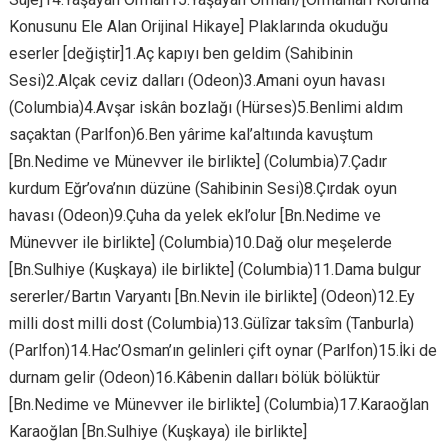
Konusunu Ele Alan Orijinal Hikaye] Plaklarında okuduğu
eserler [değiştir]1.Aç kapıyı ben geldim (Sahibinin
Sesi)2.Alçak ceviz dalları (Odeon)3.Amani oyun havası
(Columbia)4.Avşar iskân bozlağı (Hürses)5.Benlimi aldım
saçaktan (Parlfon)6.Ben yârime kal’altıında kavuştum
[Bn.Nedime ve Münevver ile birlikte] (Columbia)7.Çadır
kurdum Eğr’ova’nın düzüne (Sahibinin Sesi)8.Çırdak oyun
havası (Odeon)9.Çuha da yelek ekl’olur [Bn.Nedime ve
Münevver ile birlikte] (Columbia)10.Dağ olur meşelerde
[Bn.Sulhiye (Kuşkaya) ile birlikte] (Columbia)11.Dama bulgur
sererler/Bartın Varyantı [Bn.Nevin ile birlikte] (Odeon)12.Ey
milli dost milli dost (Columbia)13.Gülîzar taksîm (Tanburla)
(Parlfon)14.Hac’Osman’ın gelinleri çift oynar (Parlfon)15.İki de
durnam gelir (Odeon)16.Kâbenin dalları bölük bölüktür
[Bn.Nedime ve Münevver ile birlikte] (Columbia)17.Karaoğlan
Karaoğlan [Bn.Sulhiye (Kuşkaya) ile birlikte]