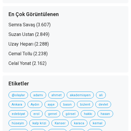
En Çok Görüntülenen
Semra Savaş
(3.607)
Suzan Ustan
(2.849)
Uzay Heparı
(2.288)
Cemal Tollu
(2.238)
Celal Yonat
(2.162)
Etiketler
@olaylar
adamı
ahmet
akademisyen
ali
Ankara
Aydın
ayşe
basın
bülent
devlet
edebiyat
erol
genel
görsel
hakkı
hasan
hüseyin
kalp krizi
Kanser
karaca
kemal