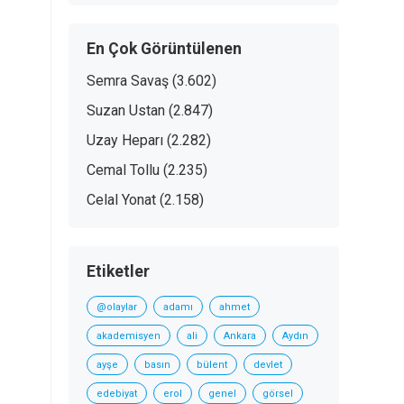
En Çok Görüntülenen
Semra Savaş
(3.602)
Suzan Ustan
(2.847)
Uzay Heparı
(2.282)
Cemal Tollu
(2.235)
Celal Yonat
(2.158)
Etiketler
@olaylar
adamı
ahmet
akademisyen
ali
Ankara
Aydın
ayşe
basın
bülent
devlet
edebiyat
erol
genel
görsel