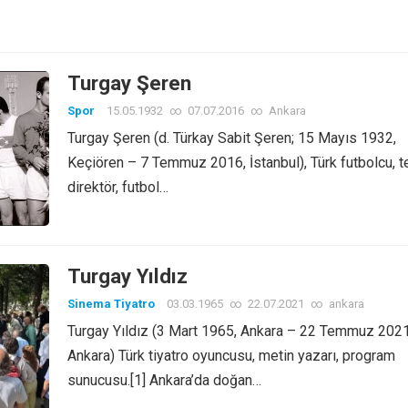
Turgay Şeren
Spor
15.05.1932
∞
07.07.2016
∞
Ankara
Turgay Şeren (d. Türkay Sabit Şeren; 15 Mayıs 1932,
Keçiören – 7 Temmuz 2016, İstanbul), Türk futbolcu, t
direktör, futbol…
Turgay Yıldız
Sinema Tiyatro
03.03.1965
∞
22.07.2021
∞
ankara
Turgay Yıldız (3 Mart 1965, Ankara – 22 Temmuz 2021
Ankara) Türk tiyatro oyuncusu, metin yazarı, program
sunucusu.[1] Ankara’da doğan…