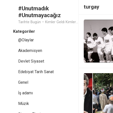
turgay
#Unutmadık
#Unutmayacağız
Tarihte Bugün – Kimler Geldi Kimler Geçti..
Kategoriler
@Olaylar
Akademisyen
Devlet Siyaset
Edebiyat Tarih Sanat
Genel
İş adamı
Müzik