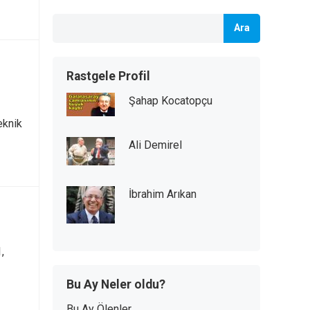
Ara
Rastgele Profil
Şahap Kocatopçu
eknik
Ali Demirel
İbrahim Arıkan
,
Bu Ay Neler oldu?
Bu Ay Ölenler