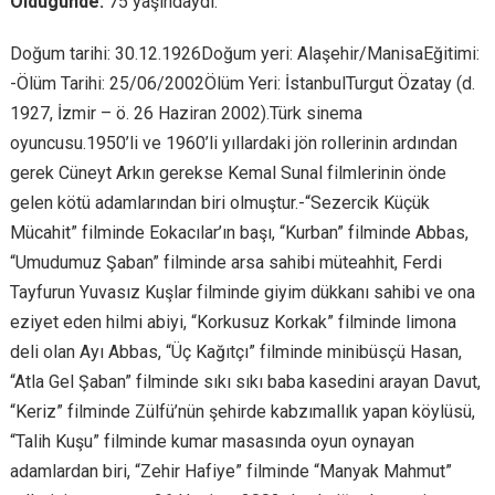
Öldügünde:
75 yaşındaydı.
Doğum tarihi: 30.12.1926Doğum yeri: Alaşehir/ManisaEğitimi:
-Ölüm Tarihi: 25/06/2002Ölüm Yeri: İstanbulTurgut Özatay (d.
1927, İzmir – ö. 26 Haziran 2002).Türk sinema
oyuncusu.1950’li ve 1960’li yıllardaki jön rollerinin ardından
gerek Cüneyt Arkın gerekse Kemal Sunal filmlerinin önde
gelen kötü adamlarından biri olmuştur.-“Sezercik Küçük
Mücahit” filminde Eokacılar’ın başı, “Kurban” filminde Abbas,
“Umudumuz Şaban” filminde arsa sahibi müteahhit, Ferdi
Tayfurun Yuvasız Kuşlar filminde giyim dükkanı sahibi ve ona
eziyet eden hilmi abiyi, “Korkusuz Korkak” filminde limona
deli olan Ayı Abbas, “Üç Kağıtçı” filminde minibüsçü Hasan,
“Atla Gel Şaban” filminde sıkı sıkı baba kasedini arayan Davut,
“Keriz” filminde Zülfü’nün şehirde kabzımallık yapan köylüsü,
“Talih Kuşu” filminde kumar masasında oyun oynayan
adamlardan biri, “Zehir Hafiye” filminde “Manyak Mahmut”