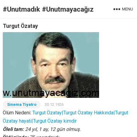
#Unutmadık #Unutmayacağız
MENU
Turgut Özatay
Sinema Tiyatro
30.12.1926
Ölüm Nedeni:
Turgut Özatay|Turgut Özatay Hakkında|Turgut
Özatay hayati|Turgut Özatay kimdir
Öleli tam:
24 yıl, 1 ay, 12 gün olmuş.