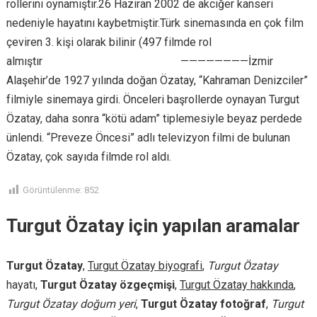
rollerini oynamıştır.26 Haziran 2002 de akciğer kanseri
nedeniyle hayatını kaybetmiştir.Türk sinemasında en çok film
çeviren 3. kişi olarak bilinir (497 filmde rol
almıştır
https://unutmayacagiz.com/
————————İzmir
Alaşehir’de 1927 yılında doğan Özatay, “Kahraman Denizciler”
filmiyle sinemaya girdi. Önceleri başrollerde oynayan Turgut
Özatay, daha sonra “kötü adam” tiplemesiyle beyaz perdede
ünlendi. “Preveze Öncesi” adlı televizyon filmi de bulunan
Özatay, çok sayıda filmde rol aldı.
Görüntülenme:
852
Turgut Özatay için yapılan aramalar
Turgut Özatay
,
Turgut Özatay biyografi
,
Turgut Özatay
hayatı,
Turgut Özatay özgeçmişi
,
Turgut Özatay hakkında
,
Turgut Özatay doğum yeri
,
Turgut Özatay fotoğraf
,
Turgut