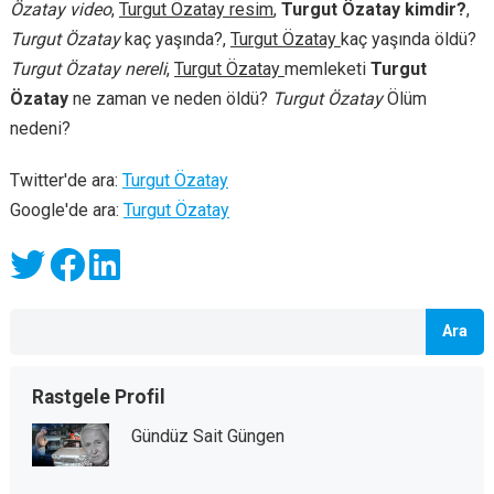
Özatay video
,
Turgut Özatay resim
,
Turgut Özatay kimdir?
,
Turgut Özatay
kaç yaşında?,
Turgut Özatay
kaç yaşında öldü?
Turgut Özatay nereli
,
Turgut Özatay
memleketi
Turgut
Özatay
ne zaman ve neden öldü?
Turgut Özatay
Ölüm
nedeni?
Twitter'de ara:
Turgut Özatay
Google'de ara:
Turgut Özatay
Ara
Rastgele Profil
Gündüz Sait Güngen