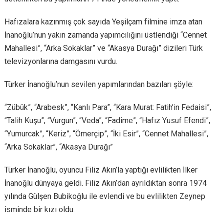
Hafızalara kazınmış çok sayıda Yeşilçam filmine imza atan
İnanoğlu’nun yakın zamanda yapımcılığını üstlendiği “Cennet
Mahallesi”, “Arka Sokaklar” ve “Akasya Durağı” dizileri Türk
televizyonlarına damgasını vurdu.
Türker İnanoğlu’nun sevilen yapımlarından bazıları şöyle:
“Zübük”, “Arabesk”, “Kanlı Para”, “Kara Murat: Fatih’in Fedaisi”,
“Talih Kuşu”, “Vurgun”, “Veda”, “Fadime”, “Hafız Yusuf Efendi”,
“Yumurcak”, “Keriz”, “Ömerçip”, “İki Esir”, “Cennet Mahallesi”,
“Arka Sokaklar”, “Akasya Durağı”
Türker İnanoğlu, oyuncu Filiz Akın’la yaptığı evlilikten İlker
İnanoğlu dünyaya geldi. Filiz Akın’dan ayrıldıktan sonra 1974
yılında Gülşen Bubikoğlu ile evlendi ve bu evlilikten Zeynep
isminde bir kızı oldu.