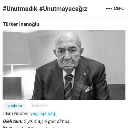
#Unutmadık #Unutmayacağız
MENU
Türker İnanoğlu
İş adamı
18.05.1936
Ölüm Nedeni:
yaşlılığa bağl
Öleli tam:
2 yıl, 4 ay, 6 gün olmuş.