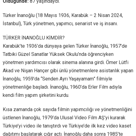
Öldügünde:
87 yaşındaydı.
Türker İnanoğlu (18 Mayıs 1936, Karabük – 2 Nisan 2024,
İstanbul), Türk yönetmen, yapımcı, senarist ve iş insanı.
TÜRKER İNANOĞLU KİMDİR?
Karabük’te 1936’da dünyaya gelen Türker İnanoğlu, 1957’de
Tatbiki Güzel Sanatlar Yüksek Okulu’nda öğrenciyken
yönetmen yardımcısı olarak sinema alanına girdi. Ömer Lütfi
Akad ve Nişan Hançer gibi ünlü yönetmenlere asistanlık yapan
İnanoğlu, 1959’da “Senden Ayrı Yaşayamam” filmiyle
yönetmenliğe başladı. İnanoğlu, 1960’da Erler Film adıyla
kendi film yapım şirketini kurdu.
Kısa zamanda çok sayıda filmin yapımcılığı ve yönetmenliğini
üstlenen İnanoğlu, 1979’da Ulusal Video Film AŞ’yi kurarak
Türkiye’yi video ile tanıştırdı ve Türkiye’de ilk kez video kaset
dağıtımı başlatarak çığır açtı. İnanoğlu daha sonra 1985’te