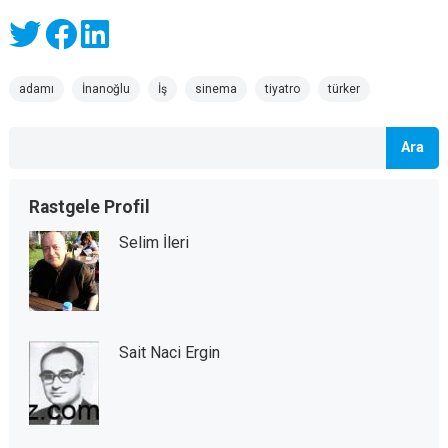
adamı
İnanoğlu
İş
sinema
tiyatro
türker
Ara
Rastgele Profil
Selim İleri
Sait Naci Ergin