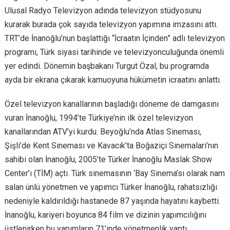
Ulusal Radyo Televizyon adında televizyon stüdyosunu
kurarak burada çok sayıda televizyon yapımına imzasını attı.
TRT’de İnanoğlu’nun başlattığı “İcraatın İçinden” adlı televizyon
programı, Türk siyasi tarihinde ve televizyonculuğunda önemli
yer edindi. Dönemin başbakanı Turgut Özal, bu programda
ayda bir ekrana çıkarak kamuoyuna hükümetin icraatını anlattı.
Özel televizyon kanallarının başladığı döneme de damgasını
vuran İnanoğlu, 1994’te Türkiye’nin ilk özel televizyon
kanallarından ATV’yi kurdu. Beyoğlu’nda Atlas Sineması,
Şişli’de Kent Sineması ve Kavacık’ta Boğaziçi Sinemaları’nın
sahibi olan İnanoğlu, 2005’te Türker İnanoğlu Maslak Show
Center’ı (TİM) açtı. Türk sinemasının ‘Bay Sinema’sı olarak nam
salan ünlü yönetmen ve yapımcı Türker İnanoğlu, rahatsızlığı
nedeniyle kaldırıldığı hastanede 87 yaşında hayatını kaybetti.
İnanoğlu, kariyeri boyunca 84 film ve dizinin yapımcılığını
üstlenirken bu yapımların 71’inde yönetmenlik yaptı.