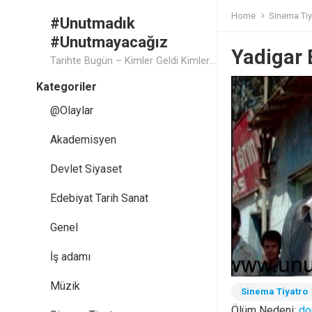
Home
Sinema Tiy
#Unutmadık
#Unutmayacağız
Yadigar 
Tarihte Bugün – Kimler Geldi Kimler Geçti..
Kategoriler
@Olaylar
Akademisyen
Devlet Siyaset
Edebiyat Tarih Sanat
Genel
İş adamı
Müzik
Sinema Tiyatro
Ölüm Nedeni:
do