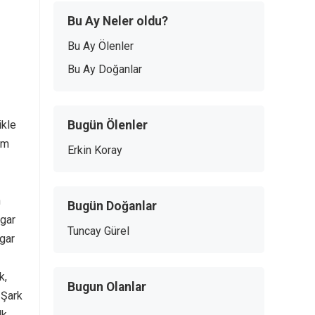
Bu Ay Neler oldu?
Bu Ay Ölenler
Bu Ay Doğanlar
ikle
Bugün Ölenler
um
Erkin Koray
n
Bugün Doğanlar
igar
Tuncay Gürel
igar
k,
Bugun Olanlar
 Şark
lk