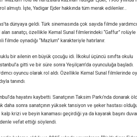
ol almıştı. İşte, Yadigar Ejder hakkında tüm merak edilenler…
as’ta dünyaya geldi. Türk sinemasında çok sayıda filmde yardımcı
 alan sanatçı, özellikle Kemal Sunal filmlerindeki “Gaffur” rolüyle
li filmde oynadığı “Mazlum” karakteriyle hatırlanır.
ocuklu bir ailenin en büyük çocuğu idi. İlkokul üçüncü sınıfta okulu
İstanbul’a gitti ve bir süre sonra Yeşilçam’da oyunculuğa başladı.
dımcı oyuncu olarak rol aldı. Özellikle Kemal Sunal filmlerinde oy
ıyla tanındı.
anbul’da hayatını kaybetti. Sanatçının Taksim Parkı’nda donarak öl
cak daha sonra sanatçının yüksek tansiyon ve şeker hastası olduğu
ı kalp krizi ve beyin kanaması geçirdiği ya da kayarak başını duva
denle vefat ettiği söylendi.