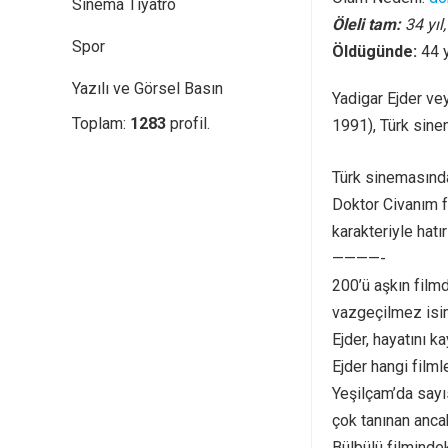
Sinema Tiyatro
Öleli tam:
34 yıl
Spor
Öldügünde:
44 
Yazılı ve Görsel Basın
Yadigar Ejder ve
Toplam:
1283
profil.
1991), Türk sine
Türk sinemasında
Doktor Civanım f
karakteriyle hatırl
————-
200’ü aşkın filmd
vazgeçilmez isiml
Ejder, hayatını k
Ejder hangi filml
Yeşilçam’da sayı
çok tanınan anca
Bülbülü filmindek