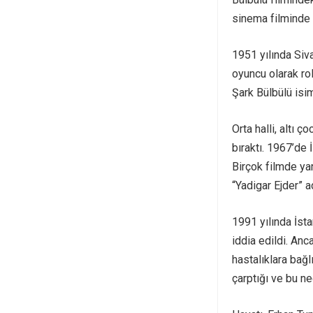
sinema filminde r
1951 yılında Siv
oyuncu olarak rol
Şark Bülbülü isim
Orta halli, altı ç
bıraktı. 1967’de 
Birçok filmde yar
“Yadigar Ejder” ad
1991 yılında İst
iddia edildi. An
hastalıklara bağl
çarptığı ve bu ne