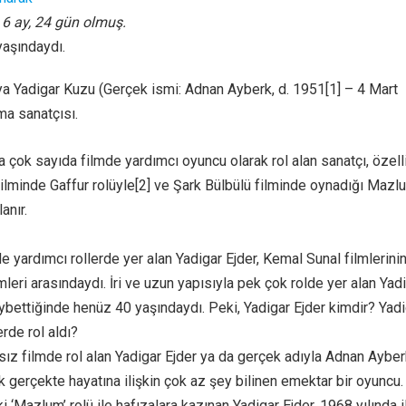
, 6 ay, 24 gün olmuş.
yaşındaydı.
ya Yadigar Kuzu (Gerçek ismi: Adnan Ayberk, d. 1951[1] – 4 Mart
ma sanatçısı.
 çok sayıda filmde yardımcı oyuncu olarak rol alan sanatçı, özell
ilminde Gaffur rolüyle[2] ve Şark Bülbülü filminde oynadığı Mazl
anır.
e yardımcı rollerde yer alan Yadigar Ejder, Kemal Sunal filmlerini
eri arasındaydı. İri ve uzun yapısıyla pek çok rolde yer alan Yad
aybettiğinde henüz 40 yaşındaydı. Peki, Yadigar Ejder kimdir? Yad
erde rol aldı?
sız filmde rol alan Yadigar Ejder ya da gerçek adıyla Adnan Ayber
k gerçekte hayatına ilişkin çok az şey bilinen emektar bir oyuncu.
i ‘Mazlum’ rolü ile hafızalara kazınan Yadigar Ejder, 1968 yılında i