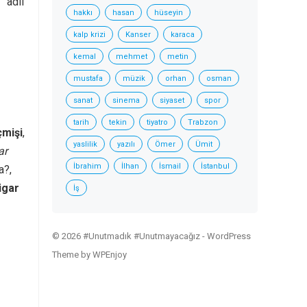
” adlı
hakkı
hasan
hüseyin
kalp krizi
Kanser
karaca
kemal
mehmet
metin
mustafa
müzik
orhan
osman
sanat
sinema
siyaset
spor
tarih
tekin
tiyatro
Trabzon
çmişi
,
yaslilik
yazılı
Ömer
Ümit
ar
İbrahim
İlhan
İsmail
İstanbul
a?,
igar
İş
© 2026 #Unutmadık #Unutmayacağız -
WordPress
Theme
by
WPEnjoy