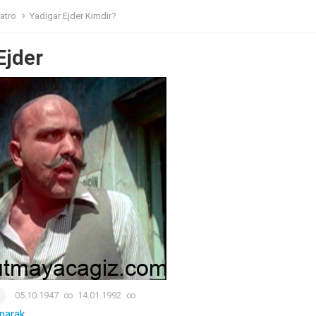
atro
Yadigar Ejder Kimdir?
Ejder
05.10.1947
∞
14.01.1992
∞
narak