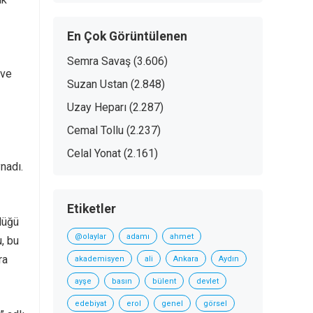
En Çok Görüntülenen
Semra Savaş
(3.606)
 ve
Suzan Ustan
(2.848)
Uzay Heparı
(2.287)
Cemal Tollu
(2.237)
Celal Yonat
(2.161)
nadı.
Etiketler
düğü
@olaylar
adamı
ahmet
, bu
ra
akademisyen
ali
Ankara
Aydın
ayşe
basın
bülent
devlet
edebiyat
erol
genel
görsel