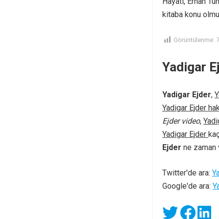
Hayatı, Erhan Tun
kitaba konu olmu
Görüntülenme:
Yadigar Ej
Yadigar Ejder
,
Y
Yadigar Ejder ha
Ejder video
,
Yadi
Yadigar Ejder
ka
Ejder
ne zaman 
Twitter'de ara:
Ya
Google'de ara:
Y