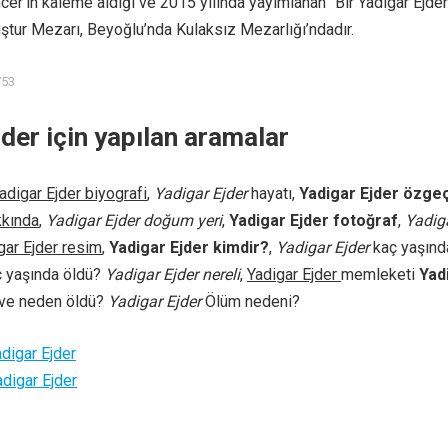
cer’in kaleme aldığı ve 2015 yılında yayımlanan “Bir Yadigar Ejder
ştur Mezarı, Beyoğlu’nda Kulaksız Mezarlığı’ndadır.
753
der için yapılan aramalar
adigar Ejder biyografi
,
Yadigar Ejder
hayatı,
Yadigar Ejder özge
kkında
,
Yadigar Ejder doğum yeri
,
Yadigar Ejder fotoğraf
,
Yadig
gar Ejder resim
,
Yadigar Ejder kimdir?
,
Yadigar Ejder
kaç yaşınd
ç yaşında öldü?
Yadigar Ejder nereli
,
Yadigar Ejder
memleketi
Yad
ve neden öldü?
Yadigar Ejder
Ölüm nedeni?
digar Ejder
adigar Ejder