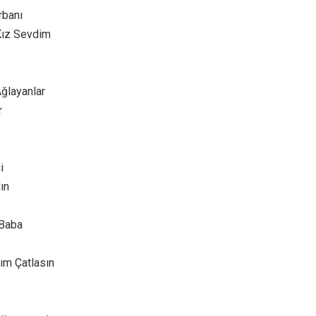
rbanı
Kız Sevdim
ğlayanlar
r
i
ın
 Baba
ım Çatlasın