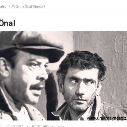
atro
Yıldırım Önal Kimdir?
 Önal
11.10.1931
∞
10.10.1982
∞
Izmir