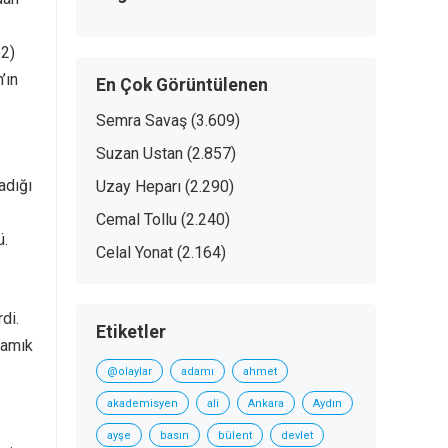
62)
’ın
En Çok Görüntülenen
Semra Savaş
(3.609)
Suzan Ustan
(2.857)
adığı
Uzay Heparı
(2.290)
Cemal Tollu
(2.240)
ü.
Celal Yonat
(2.164)
di.
Etiketler
Namık
@olaylar
adamı
ahmet
akademisyen
ali
Ankara
Aydın
ayşe
basın
bülent
devlet