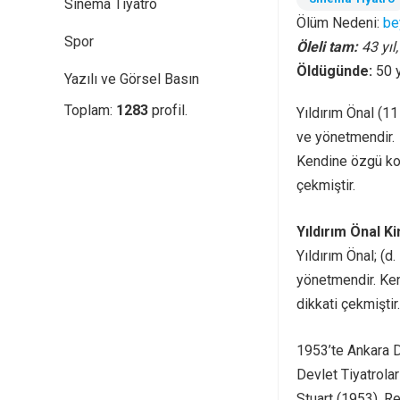
Sinema Tiyatro
Ölüm Nedeni:
be
Spor
Öleli tam:
43 yıl
Öldügünde:
50 
Yazılı ve Görsel Basın
Toplam:
1283
profil.
Yıldırım Önal (1
ve yönetmendir.
Kendine özgü kon
çekmiştir.
Yıldırım Önal K
Yıldırım Önal; (d
yönetmendir. Ken
dikkati çekmiştir.
1953’te Ankara De
Devlet Tiyatrolar
Stuart (1953), R