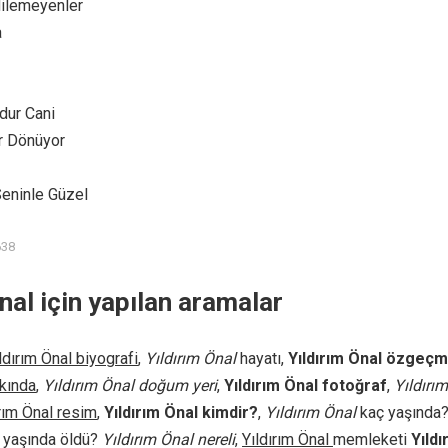
ilemeyenler
a
odur Cani
r Dönüyor
eninle Güzel
638
nal için yapılan aramalar
ldırım Önal biyografi
,
Yıldırım Önal
hayatı,
Yıldırım Önal özgeçm
kkında
,
Yıldırım Önal doğum yeri
,
Yıldırım Önal fotoğraf
,
Yıldırım
ırım Önal resim
,
Yıldırım Önal kimdir?
,
Yıldırım Önal
kaç yaşında?
 yaşında öldü?
Yıldırım Önal nereli
,
Yıldırım Önal
memleketi
Yıldı