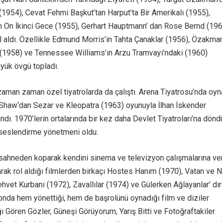
(1954), Cevat Fehmi Başkut’tan Harput’ta Bir Amerikalı (1955),
 On İkinci Gece (1955), Gerhart Hauptmann’ dan Rose Bernd (19
ol aldı. Özellikle Edmund Morris’in Tahta Çanaklar (1956), Özakman
 (1958) ve Tennessee Williams’ın Arzu Tramvayı’ndaki (1960)
üyük övgü topladı.
 zaman zaman özel tiyatrolarda da çalıştı. Arena Tiyatrosu’nda oyn
Shaw‘dan Sezar ve Kleopatra (1963) oyunuyla İlhan İskender
dı. 1970’lerin ortalarında bir kez daha Devlet Tiyatroları’na dönd
seslendirme yönetmeni oldu.
ahneden koparak kendini sinema ve televizyon çalışmalarına ver
rak rol aldığı filmlerden birkaçı Hostes Hanım (1970), Vatan ve 
hvet Kurbanı (1972), Zavallılar (1974) ve Gülerken Ağlayanlar’ dır
onda hem yönettiği, hem de başrolünü oynadığı film ve diziler
ı Gören Gözler, Güneşi Görüyorum, Yarış Bitti ve Fotoğraftakiler