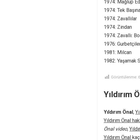
1974: Mağlup Ed
1974: Tek Başın
1974: Zavallılar
1974: Zindan
1974: Zavallı: B
1976: Gurbetçile
1981: Milcan
1982: Yaşamak S
Görüntülenme:
Yıldırım Ö
Yıldırım Önal
,
Yı
Yıldırım Önal ha
Önal video
,
Yıld
Yıldırım Önal
kaç