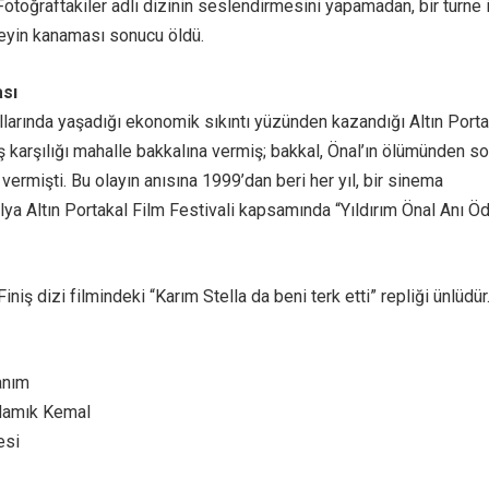
, Fotoğraftakiler adlı dizinin seslendirmesini yapamadan, bir turne 
 beyin kanaması sonucu öldü.
ası
llarında yaşadığı ekonomik sıkıntı yüzünden kazandığı Altın Porta
ş karşılığı mahalle bakkalına vermiş; bakkal, Önal’ın ölümünden s
 vermişti. Bu olayın anısına 1999’dan beri her yıl, bir sinema
ya Altın Portakal Film Festivali kapsamında “Yıldırım Önal Anı Öd
iniş dizi filmindeki “Karım Stella da beni terk etti” repliği ünlüdür
anım
Namık Kemal
esi