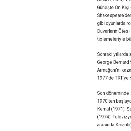
Güneşte On Kişi 
Shakespeare’den
gibi oyunlarda r
Duvarların Ötesi
tiplemeleriyle b
Sonraki yıllarda
George Bernard 
Armağanı’nı kazan
1977’de TRT’ye 
Son döneminde s
1970’ten başlaya
Kemal (1971), Şe
(1974). Televizy
arasında Karanlığ