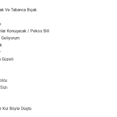
ak Ve Tabanca Bıçak
p
hlar Konuşacak / Pekos Bill
 Geliyorum
ek
r
n Güzeli
olcu
Sızı
r Kız Böyle Düştü