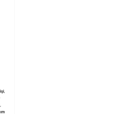
işi
,
,
rım