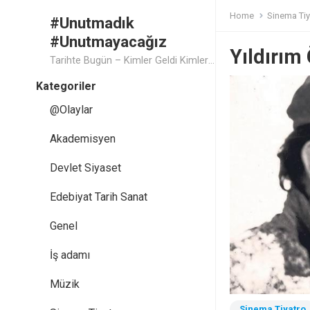
Home
Sinema Tiy
#Unutmadık
#Unutmayacağız
Yıldırım
Tarihte Bugün – Kimler Geldi Kimler Geçti..
Kategoriler
@Olaylar
Akademisyen
Devlet Siyaset
Edebiyat Tarih Sanat
Genel
İş adamı
Müzik
Sinema Tiyatro