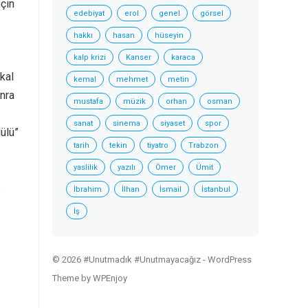
için
edebiyat
erol
genel
görsel
hakkı
hasan
hüseyin
kalp krizi
Kanser
karaca
kal
kemal
mehmet
metin
onra
mustafa
müzik
orhan
osman
sanat
sinema
siyaset
spor
ülü”
tarih
tekin
tiyatro
Trabzon
yaslilik
yazılı
Ömer
Ümit
.
İbrahim
İlhan
İsmail
İstanbul
İş
© 2026 #Unutmadık #Unutmayacağız -
WordPress
Theme
by
WPEnjoy