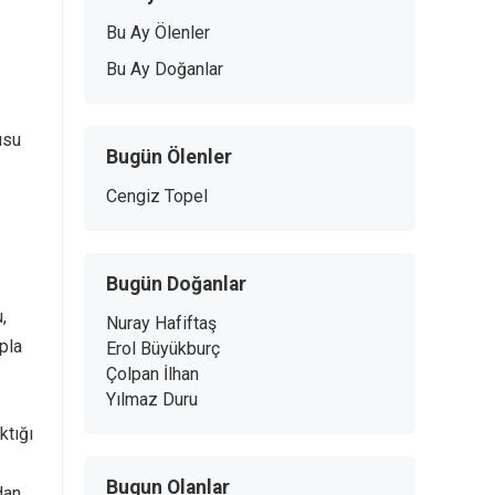
Bu Ay Ölenler
Bu Ay Doğanlar
usu
Bugün Ölenler
Cengiz Topel
Bugün Doğanlar
,
Nuray Hafiftaş
pla
Erol Büyükburç
Çolpan İlhan
Yılmaz Duru
ktığı
Bugun Olanlar
dan