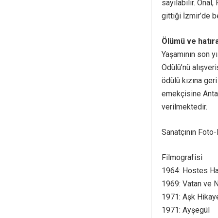
sayılabilir. Önal
gittiği İzmir’de
Ölümü ve hatır
Yaşamının son yı
Ödülü’nü alışveri
ödülü kızına geri
emekçisine Antal
verilmektedir.
Sanatçının Foto-F
Filmografisi
1964: Hostes H
1969: Vatan ve 
1971: Aşk Hikay
1971: Ayşegül