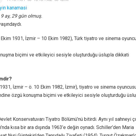
yin kanamasi
, 9 ay, 29 gün olmuş.
yaşındaydı.
1 Ekim 1931, İzmir – 10 Ekim 1982), Türk tiyatro ve sinema oyunc
uşma biçimi ve etkileyici sesiyle oluşturduğu üslupla dikkati
imdir?
. 1931, İzmir – ö. 10 Ekim 1982, İzmir), tiyatro ve sinema oyuncusu
dine özgü konuşma biçimi ve etkileyici sesiyle oluşturduğu üslu
vlet Konservatuvarı Tiyatro Bölümü’nü bitirdi. Aynı yıl sahneyi çı
ı’nda kısa bir ara dışında 1963’e değin oynadı. Schiller’den Maria
eşat Nuri Güntekin’den Tanrıdağı Ziyafeti (1954), Turgut Özakman’