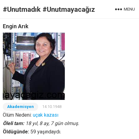
#Unutmadık #Unutmayacağız
MENU
Engin Arık
Akademisyen
14.10.1948
Ölüm Nedeni:
uçak kazası
Öleli tam:
18 yıl, 8 ay, 7 gün olmuş.
Öldügünde:
59 yaşındaydı.