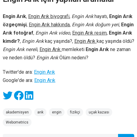
Engin Arık
,
Engin Arık biyografi
,
Engin Arık
hayatı,
Engin Arık
özgeçmişi
,
Engin Arık hakkında
,
Engin Arık doğum yeri
,
Engin
Arık fotoğraf
,
Engin Arık video
,
Engin Arık resim
,
Engin Arık
kimdir?
,
Engin Arık
kaç yaşında?,
Engin Arık
kaç yaşında öldü?
Engin Arık nereli
,
Engin Arık
memleketi
Engin Arık
ne zaman
ve neden öldü?
Engin Arık
Ölüm nedeni?
Twitter'de ara:
Engin Arık
Google'de ara:
Engin Arık
akademisyen
arık
engin
fizikçi
uçak kazası
Webometrics