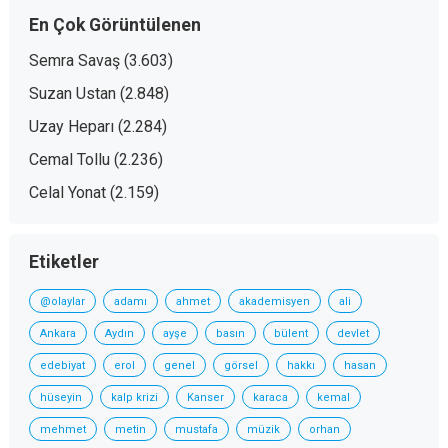
En Çok Görüntülenen
Semra Savaş
(3.603)
Suzan Ustan
(2.848)
Uzay Heparı
(2.284)
Cemal Tollu
(2.236)
Celal Yonat
(2.159)
Etiketler
@olaylar
adamı
ahmet
akademisyen
ali
Ankara
Aydın
ayşe
basın
bülent
devlet
edebiyat
erol
genel
görsel
hakkı
hasan
hüseyin
kalp krizi
Kanser
karaca
kemal
mehmet
metin
mustafa
müzik
orhan