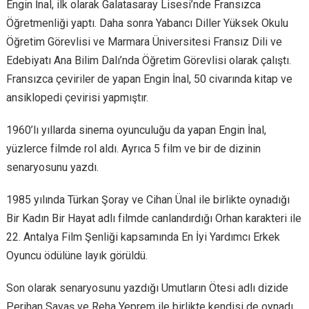
Engin İnal, ilk olarak Galatasaray Lisesi’nde Fransızca
Öğretmenliği yaptı. Daha sonra Yabancı Diller Yüksek Okulu
Öğretim Görevlisi ve Marmara Üniversitesi Fransız Dili ve
Edebiyatı Ana Bilim Dalı’nda Öğretim Görevlisi olarak çalıştı.
Fransızca çeviriler de yapan Engin İnal, 50 civarında kitap ve
ansiklopedi çevirisi yapmıştır.
1960’lı yıllarda sinema oyunculuğu da yapan Engin İnal,
yüzlerce filmde rol aldı. Ayrıca 5 film ve bir de dizinin
senaryosunu yazdı.
1985 yılında Türkan Şoray ve Cihan Ünal ile birlikte oynadığı
Bir Kadın Bir Hayat adlı filmde canlandırdığı Orhan karakteri ile
22. Antalya Film Şenliği kapsamında En İyi Yardımcı Erkek
Oyuncu ödülüne layık görüldü.
Son olarak senaryosunu yazdığı Umutların Ötesi adlı dizide
Perihan Savaş ve Reha Yeprem ile birlikte kendisi de oynadı.