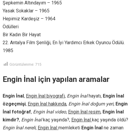
Şepkemin Altındayım – 1965
Yasak Sokaklar – 1965
Hepimiz Kardeşiz – 1964
Ödülleri
Bir Kadın Bir Hayat
22. Antalya Film Şenliği, En İyi Yardımcı Erkek Oyuncu Ödülü.
1985
Görüntülenme:
715
Engin İnal için yapılan aramalar
Engin İnal
,
Engin İnal biyografi
,
Engin İnal
hayatı,
Engin İnal
özgeçmişi
,
Engin İnal hakkında
,
Engin İnal doğum yeri
,
Engin
İnal fotoğraf
,
Engin İnal video
,
Engin İnal resim
,
Engin İnal
kimdir?
,
Engin İnal
kaç yaşında?,
Engin İnal
kaç yaşında öldü?
Engin İnal nereli
,
Engin İnal
memleketi
Engin İnal
ne zaman