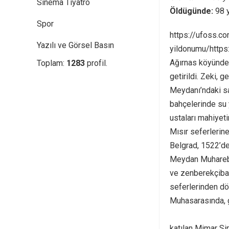
Sinema Tiyatro
Öldügünde:
98 
Spor
https://ufoss.c
Yazılı ve Görsel Basın
yildonumu/https:
Ağırnas köyünde
Toplam:
1283
profil.
getirildi. Zeki, 
Meydanı’ndaki sa
bahçelerinde su 
ustaları mahiyeti
Mısır seferlerin
Belgrad, 1522’de
Meydan Muharebes
ve zenberekçibaş
seferlerinden dö
Muhasarasında, g
https://unutmay
katılan Mimar Si