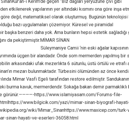
SinanKur’an-ı Kerim’de geçen “Biz dağları yeryüzüne çivi gibi
en etkilenerek yapılarının yer altındaki kısmını ona göre inşa etm
e göre değil, matematiksel olarak oluşturmuş. Bugünün teknolojisi 
olduğu bazı uygulamaları çözemiyor. Küresel ve piramidal
bir başka benzeri daha yok. Ama bunların hepsi estetik sağladığı 
ğını da pekiştirmiştir.MİMAR SİNAN
/unutmayacagiz.com/
Süleymaniye Camii ‘nin eski ağalar kapısının
yrımında üçgen bir alandadır. Önde som mermerden yapılmış bir s
bilin arkasındaki ufak mezerlıkta 6 sütunlu, üstü örtülü ve etrafı 
nan’ın mezarı bulunmaktadır. Türbesini ölümünden az önce kendi
ılında Mimar Vasfi Egeli tarafından restore edilmiştir. Sandukanı
ndeki burma kavuk, mermerdendir. Sokağa bakan demir parmaklıklı 
e görünür.————-https://www.islamiyasam.com/Forums-file-
htmlhttps://www.bilgicik.com/yazi/mimar-sinan-biyografi-hayati
tr.wikipedia.org/wiki/Mimar_Sinanhttps://www.maxicep.com/turk-
ar-sinan-hayati-ve-eserleri-36058.html