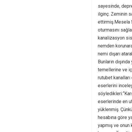
sayesinde, deprem
ilginç. Zeminin s
ettirmiş.Mesela 
oturmasını sağlam
kanalizasyon sis
nemden korunarak
nemi dışarı atar
Bunların dışında
temellerine ve iç
rutubet kanalları
eserlerini incel
söyledikleri:“Kar
eserlerinde en uf
yüklenmiş. Çünkü 
hesabına göre ya
yapmış ve onun ka