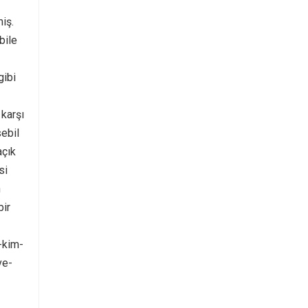
iş.
bile
gibi
 karşı
ebil
açık
si
n
bir
-kim-
ve-