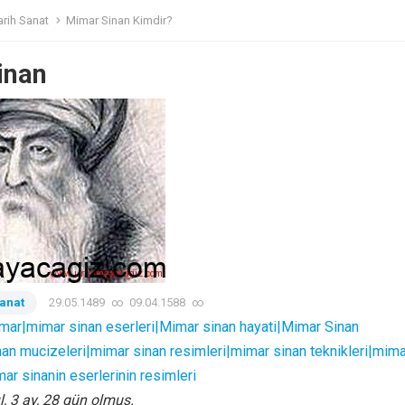
arih Sanat
Mimar Sinan Kimdir?
inan
Sanat
29.05.1489
∞
09.04.1588
∞
mar|mimar sinan eserleri|Mimar sinan hayati|Mimar Sinan
an mucizeleri|mimar sinan resimleri|mimar sinan teknikleri|mima
ar sinanin eserlerinin resimleri
l, 3 ay, 28 gün olmuş.