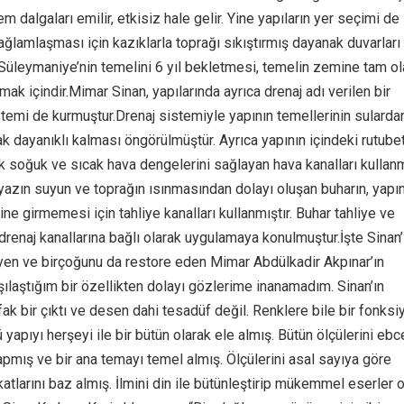
 dalgaları emilir, etkisiz hale gelir. Yine yapıların yer seçimi de
ağlamlaşması için kazıklarla toprağı sıkıştırmış dayanak duvarları
Süleymaniye’nin temelini 6 yıl bekletmesi, temelin zemine tam ol
ak içindir.Mimar Sinan, yapılarında ayrıca drenaj adı verilen bir
temi de kurmuştur.Drenaj sistemiyle yapının temellerinin sularda
 dayanıklı kalması öngörülmüştür. Ayrıca yapının içindeki rutube
ak soğuk ve sıcak hava dengelerini sağlayan hava kanalları kullanm
 yazın suyun ve toprağın ısınmasından dolayı oluşan buharın, yapı
ine girmemesi için tahliye kanalları kullanmıştır. Buhar tahliye ve
 drenaj kanallarına bağlı olarak uygulamaya konulmuştur.İşte Sinan’
eyen ve birçoğunu da restore eden Mimar Abdülkadir Akpınar’ın
şılaştığım bir özellikten dolayı gözlerime inanamadım. Sinan’ın
ak bir çıktı ve desen dahi tesadüf değil. Renklere bile bir fonksi
yapıyı herşeyi ile bir bütün olarak ele almış. Bütün ölçülerini eb
pmış ve bir ana temayı temel almış. Ölçülerini asal sayıya göre
tlarını baz almış. İlmini din ile bütünleştirip mükemmel eserler 