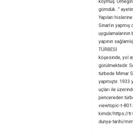
koymuş. Örneğin 
gömdük…” ayetind
Yapıları hislerin
Sinan’ın yapmış 
uygulamalarının 
yapının sağlamlı
TÜRBESİ
https:/
köşesinde, yol a
görülmektedir. Se
türbede Mimar Si
yapmıştır. 1933 y
uçları ile üzeri
pencereden türb
viewtopic-t-801.
kimdir/https://
dunya-tarihi/mim