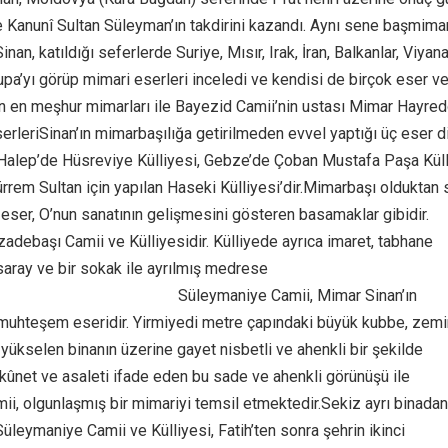
e Kanunî Sultan Süleyman’ın takdirini kazandı. Aynı sene başmima
nan, katıldığı seferlerde Suriye, Mısır, Irak, İran, Balkanlar, Viyana
pa’yı görüp mimari eserleri inceledi ve kendisi de birçok eser ve
in en meşhur mimarları ile Bayezid Camii’nin ustası Mimar Hayred
EserleriSinan’ın mimarbaşılığa getirilmeden evvel yaptığı üç eser d
r Halep’de Hüsreviye Külliyesi, Gebze’de Çoban Mustafa Paşa Küll
ürrem Sultan için yapılan Haseki Külliyesi’dir.Mimarbaşı olduktan 
 eser, O’nun sanatının gelişmesini gösteren basamaklar gibidir.
hzadebaşı Camii ve Külliyesidir. Külliyede ayrıca imaret, tabhane
saray ve bir sokak ile ayrılmış medrese
tps://unutmayacagiz.com/
Süleymaniye Camii, Mimar Sinan’ın
 muhteşem eseridir. Yirmiyedi metre çapındaki büyük kubbe, zem
 yükselen binanın üzerine gayet nisbetli ve ahenkli bir şekilde
ükûnet ve asaleti ifade eden bu sade ve ahenkli görünüşü ile
i, olgunlaşmış bir mimariyi temsil etmektedir.Sekiz ayrı binadan
leymaniye Camii ve Külliyesi, Fatih’ten sonra şehrin ikinci