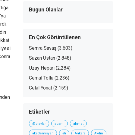
rlığa
Bugun Olanlar
’ya
rdi.
din
En Çok Görüntülenen
ikkat
Semra Savaş
(3.603)
iyesi
sonra
Suzan Ustan
(2.848)
Uzay Heparı
(2.284)
Cemal Tollu
(2.236)
Celal Yonat
(2.159)
inden
Etiketler
@olaylar
adamı
ahmet
akademisyen
ali
Ankara
Aydın