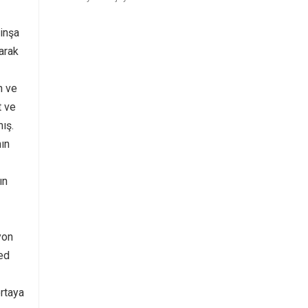
 inşa
arak
n ve
t ve
ış.
nın
ın
yon
ced
ortaya