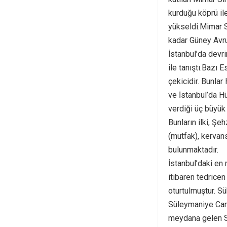
kurduğu köprü il
yükseldi.Mimar Si
kadar Güney Avru
İstanbul’da devr
ile tanıştı.Bazı 
çekicidir. Bunla
ve İstanbul’da H
verdiği üç büyük
Bunların ilki, Şe
(mutfak), kervan
bulunmaktadır.
ht
İstanbul’daki en
itibaren tedricen
oturtulmuştur. S
Süleymaniye Cami
meydana gelen Sü