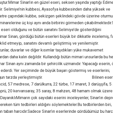
uştur.Mimar Sinan’ın en güzel eseri, seksen yaşında yaptığı Edirn
ir. Selimiye’nin kubbesi, Ayasofya kubbesinden daha yüksek ve
metre çapındaki kubbe, sekizgen şeklindeki gövde üzerine oturmuş
minarelerine üç kişi aynı anda birbirini görmeden çıkabilmektedir
k eseri olduğunu ve bütün sanatını Selimiye’de gösterdiğini
imar Sinan, gördüğü bütün eserleri büyük bir dikkatle incelemiş, f
aklid etmeyip, sanatını devamlı geliştirmiş ve yenilemiştir.
unlar, duvarlar ve diğer kısımlar taşıdıkları yüke mukavemet
rdan daha kalın değildir. Kullandığı bütün mimari unsurlarda bu h
mar Sinan aynı zamanda bir şehircilik uzmanıdır. Yapacağı eserin,
 ederdi. Yer seçiminde de büyük başarı göstermiş ve eserlerini,
n tarzda yerleştirmiştir.
https://unutmayacagiz.com/
Bilinen eserl
id, 57 medrese, 7 darülkurra, 22 türbe, 17 imaret, 3 darüşşifa, 5
öprü, 20 kervansaray, 35 saray, 8 mahzen, 48 hamam olmak üzer
DayanıklıMimarın çok sayıdaki eserini inceleyenler, Sinan’ın dep
gereken tüm tedbirleri aldığını söylemekteler.Bu tedbirlerden biri,
an taban harcıdır.Sadece Sinan’ın eserlerinde gördüğümüz bu harç