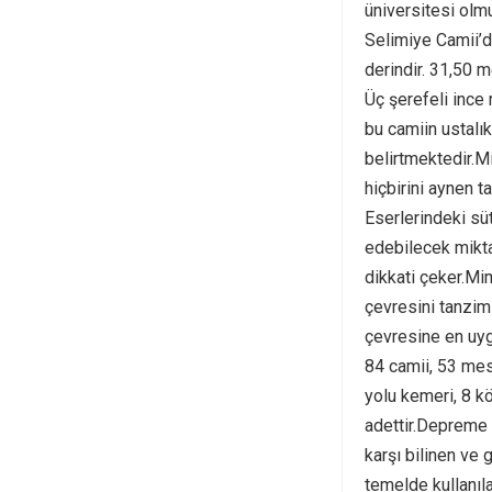
üniversitesi olm
Selimiye Camii’d
derindir. 31,50 
Üç şerefeli ince 
bu camiin ustalı
belirtmektedir.M
hiçbirini aynen t
Eserlerindeki süt
edebilecek mikta
dikkati çeker.Mi
çevresini tanzim
çevresine en uygu
84 camii, 53 mesc
yolu kemeri, 8 k
adettir.Depreme 
karşı bilinen ve 
temelde kullanıl