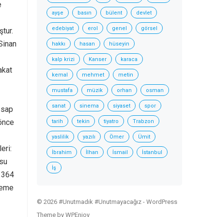
e
ayşe
basın
bülent
devlet
edebiyat
erol
genel
görsel
tur.
.Sinan
hakkı
hasan
hüseyin
kalp krizi
Kanser
karaca
akat
kemal
mehmet
metin
mustafa
müzik
orhan
osman
sanat
sinema
siyaset
spor
esap
 önce
tarih
tekin
tiyatro
Trabzon
yaslilik
yazılı
Ömer
Ümit
eri:
İbrahim
İlhan
İsmail
İstanbul
 su
İş
e 364
reme
© 2026 #Unutmadık #Unutmayacağız -
WordPress
Theme
by
WPEnjoy