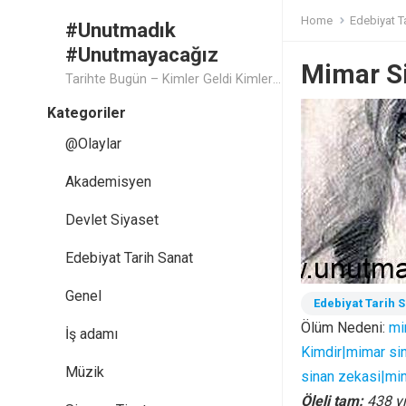
Home
Edebiyat T
#Unutmadık
#Unutmayacağız
Mimar S
Tarihte Bugün – Kimler Geldi Kimler Geçti..
Kategoriler
@Olaylar
Akademisyen
Devlet Siyaset
Edebiyat Tarih Sanat
Genel
Edebiyat Tarih 
Ölüm Nedeni:
mi
İş adamı
Kimdir|mimar sin
Müzik
sinan zekasi|mim
Öleli tam:
438 yı