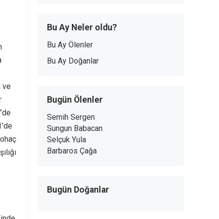
Bu Ay Neler oldu?
Bu Ay Ölenler
n
a
Bu Ay Doğanlar
a ve
r
Bugün Ölenler
7’de
Semih Sergen
1’de
Sungun Babacan
Mohaç
Selçuk Yula
Barbaros Çağa
ılığı
Bugün Doğanlar
günde