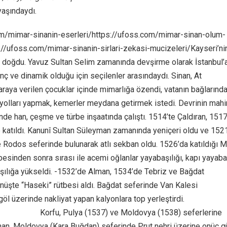
yaşındaydı.
om/mimar-sinanin-eserleri/https://ufoss.com/mimar-sinan-olum-
//ufoss.com/mimar-sinanin-sirlari-zekasi-mucizeleri/Kayseri’ni
 doğdu. Yavuz Sultan Selim zamanında devşirme olarak İstanbul’
genç ve dinamik olduğu için seçilenler arasındaydı. Sinan, At
raya verilen çocuklar içinde mimarlığa özendi, vatanın bağlarınd
yolları yapmak, kemerler meydana getirmek istedi. Devrinin mahi
nde han, çeşme ve türbe inşaatında çalıştı. 1514’te Çaldıran, 151
e katıldı. Kanunî Sultan Süleyman zamanında yeniçeri oldu ve 152
 Rodos seferinde bulunarak atlı sekban oldu. 1526’da katıldığı 
inden sonra sırası ile acemi oğlanlar yayabaşılığı, kapı yayabaş
ılığa yükseldi. -1532’de Alman, 1534’de Tebriz ve Bağdat
nüşte “Haseki” rütbesi aldı. Bağdat seferinde Van Kalesi
öl üzerinde nakliyat yapan kalyonlara top yerleştirdi.
acagiz.com/
Korfu, Pulya (1537) ve Moldovya (1538) seferlerine
nan, Moldovya (Kara Buğdan) seferinde Prut nehri üzerine onüç 