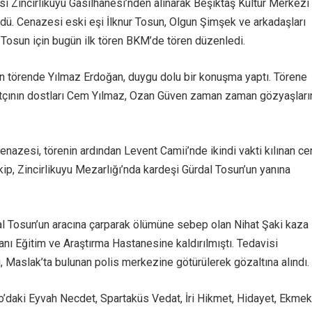
i Zincirlikuyu Gasilhanesi’nden alınarak Beşiktaş Kültür Merkezi
dü. Cenazesi eski eşi İlknur Tosun, Olgun Şimşek ve arkadaşları
n Tosun için bugün ilk tören BKM’de tören düzenledi.
 törende Yılmaz Erdoğan, duygu dolu bir konuşma yaptı. Törene
atçının dostları Cem Yılmaz, Ozan Güven zaman zaman gözyaşları
cenazesi, törenin ardından Levent Camii’nde ikindi vakti kılınan c
p, Zincirlikuyu Mezarlığı’nda kardeşi Gürdal Tosun’un yanına
al Tosun’un aracına çarparak ölümüne sebep olan Nihat Şaki kaza
ı Eğitim ve Araştırma Hastanesine kaldırılmıştı. Tedavisi
 Maslak’ta bulunan polis merkezine götürülerek gözaltına alındı.
o’daki Eyvah Necdet, Spartaküs Vedat, İri Hikmet, Hidayet, Ekmek