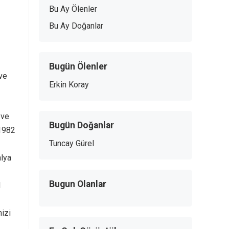
Bu Ay Ölenler
Bu Ay Doğanlar
Bugün Ölenler
 ve
Erkin Koray
 ve
Bugün Doğanlar
 1982
Tuncay Gürel
alya
Bugun Olanlar
M
mizi