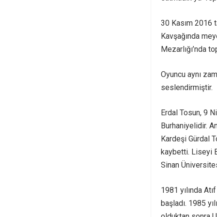
30 Kasım 2016 ta
Kavşağında meyda
Mezarlığı’nda top
Oyuncu aynı za
seslendirmiştir.
Erdal Tosun, 9 N
Burhaniyelidir. 
Kardeşi Gürdal T
kaybetti. Liseyi
Sinan Üniversite
1981 yılında Atıf
başladı. 1985 yı
olduktan sonra U