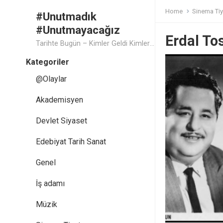
Home
Sinema Tiy
#Unutmadık
#Unutmayacağız
Erdal To
Tarihte Bugün – Kimler Geldi Kimler Geçti..
Kategoriler
@Olaylar
Akademisyen
Devlet Siyaset
Edebiyat Tarih Sanat
Genel
İş adamı
Müzik