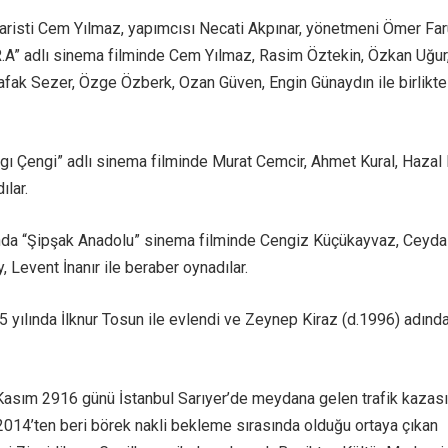
aristi Cem Yılmaz, yapımcısı Necati Akpınar, yönetmeni Ömer Fa
R.A” adlı sinema filminde Cem Yılmaz, Rasim Öztekin, Özkan Uğur
fak Sezer, Özge Özberk, Ozan Güven, Engin Günaydın ile birlikte
lgı Çengi” adlı sinema filminde Murat Cemcir, Ahmet Kural, Hazal
ılar.
ında “Şipşak Anadolu” sinema filminde Cengiz Küçükayvaz, Ceyda
, Levent İnanır ile beraber oynadılar.
5 yılında İlknur Tosun ile evlendi ve Zeynep Kiraz (d.1996) adında
Kasım 2916 günü İstanbul Sarıyer’de meydana gelen trafik kazas
. 2014’ten beri börek nakli bekleme sırasında olduğu ortaya çıkan