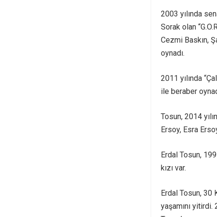
2003 yılında sen
Sorak olan “G.O.
Cezmi Baskın, Şa
oynadı.
2011 yılında “Ça
ile beraber oynad
Tosun, 2014 yıl
Ersoy, Esra Ersoy
Erdal Tosun, 199
kızı var.
Erdal Tosun, 30 
yaşamını yitirdi