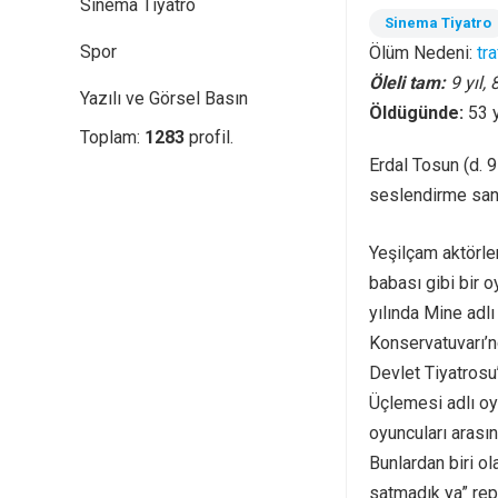
Sinema Tiyatro
Sinema Tiyatro
Spor
Ölüm Nedeni:
tr
Öleli tam:
9 yıl,
Yazılı ve Görsel Basın
Öldügünde:
53 
Toplam:
1283
profil.
Erdal Tosun (d. 
seslendirme sana
Yeşilçam aktörle
babası gibi bir 
yılında Mine adl
Konservatuvarı’n
Devlet Tiyatros
Üçlemesi adlı oy
oyuncuları arasına
Bunlardan biri ol
satmadık ya” repli