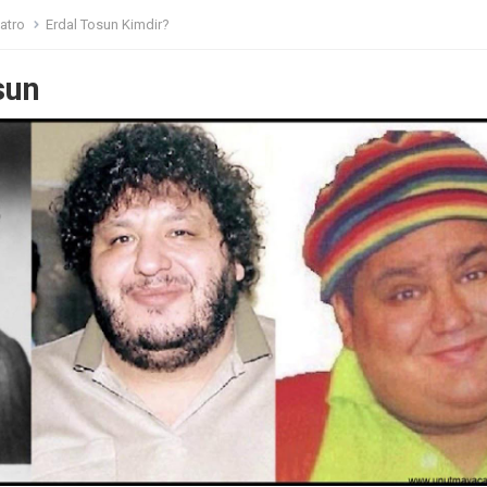
atro
Erdal Tosun Kimdir?
sun