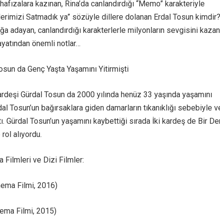
e hafızalara kazınan, Rina’da canlandırdığı “Memo” karakteriyle
lerimizi Satmadık ya” sözüyle dillere dolanan Erdal Tosun kimdir?
a adayan, canlandırdığı karakterlerle milyonların sevgisini kaza
ayatından önemli notlar…
osun da Genç Yaşta Yaşamını Yitirmişti
ardeşi Gürdal Tosun da 2000 yılında henüz 33 yaşında yaşamını
dal Tosun’un bağırsaklara giden damarların tıkanıklığı sebebiyle v
tı. Gürdal Tosun’un yaşamını kaybettiği sırada İki kardeş de Bir D
 rol alıyordu.
 Filmleri ve Dizi Filmler:
nema Filmi, 2016)
ema Filmi, 2015)