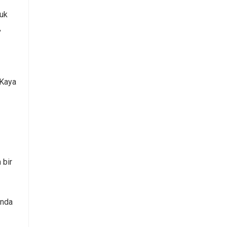
ruk
,
 Kaya
 bir
ında