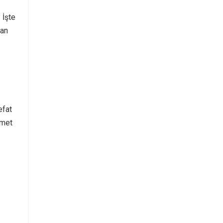
 İşte
nan
efat
emet