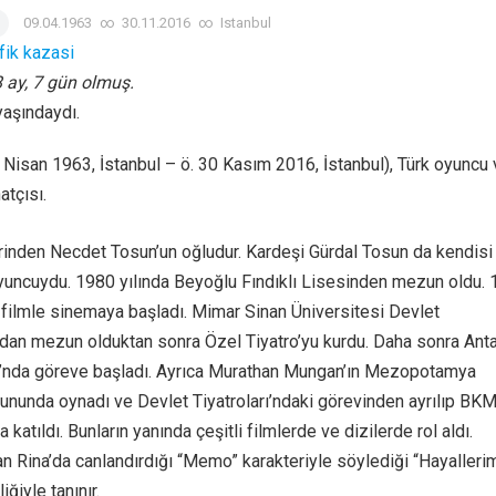
09.04.1963
∞
30.11.2016
∞
Istanbul
afik kazasi
 8 ay, 7 gün olmuş.
yaşındaydı.
9 Nisan 1963, İstanbul – ö. 30 Kasım 2016, İstanbul), Türk oyuncu
tçısı.
rinden Necdet Tosun’un oğludur. Kardeşi Gürdal Tosun da kendisi
oyuncuydu. 1980 yılında Beyoğlu Fındıklı Lisesinden mezun oldu.
ı filmle sinemaya başladı. Mimar Sinan Üniversitesi Devlet
dan mezun olduktan sonra Özel Tiyatro’yu kurdu. Daha sonra Ant
u’nda göreve başladı. Ayrıca Murathan Mungan’ın Mezopotamya
ununda oynadı ve Devlet Tiyatroları’ndaki görevinden ayrılıp BK
 katıldı. Bunların yanında çeşitli filmlerde ve dizilerde rol aldı.
an Rina’da canlandırdığı “Memo” karakteriyle söylediği “Hayalleri
ğiyle tanınır.