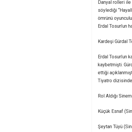
Danyal rolleri il
söylediği “Hayal
ömrünü oyunculuğ
Erdal Tosun’un h
Kardeşi Gürdal T
Erdal Tosun’un k
kaybetmişti. Gür
ettiği açıklanmış
Tiyatro dizisinde
Rol Aldığı Sinema
Küçük Esnaf (Si
Şeytan Tüyü (Sin