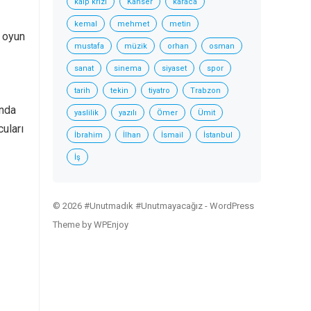
kalp krizi
Kanser
karaca
kemal
mehmet
metin
i oyun
mustafa
müzik
orhan
osman
sanat
sinema
siyaset
spor
tarih
tekin
tiyatro
Trabzon
unda
yaslilik
yazılı
Ömer
Ümit
uları
İbrahim
İlhan
İsmail
İstanbul
İş
© 2026 #Unutmadık #Unutmayacağız -
WordPress
Theme
by
WPEnjoy