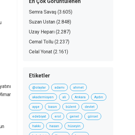
En Çok Görüntülenen
Semra Savaş
(3.605)
Suzan Ustan
(2.848)
u
Uzay Heparı
(2.287)
Cemal Tollu
(2.237)
Celal Yonat
(2.161)
Etiketler
yatını
@olaylar
adamı
ahmet
 Mimar
akademisyen
ali
Ankara
Aydın
ayşe
basın
bülent
devlet
edebiyat
erol
genel
görsel
un
hakkı
hasan
hüseyin