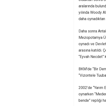
aralarında bulund
yılında Woody All
daha oynadıktan s
Daha sonra Antal
Mezopotamya Üçl
oynadı ve Devlet
arasına katıldı. 
“Eyvah Necdet” ka
BKM’de “Bir Deme
“Vizontele Tuuba”
2002’de “Yarım E
oynarken “Medeni
bende” repliği hal