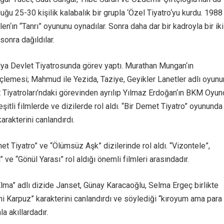
uğu 25-30 kişilik kalabalık bir grupla ‘Özel Tiyatro‘yu kurdu. 1988
en‘ın “Tanrı” oyununu oynadılar. Sonra daha dar bir kadroyla bir ik
onra dağıldılar.
ya Devlet Tiyatrosunda görev yaptı. Murathan Mungan‘ın
emesi; Mahmud ile Yezida, Taziye, Geyikler Lanetler adlı oyun
 Tiyatroları’ndaki görevinden ayrılıp Yılmaz Erdoğan‘ın BKM Oyunc
Çeşitli filmlerde ve dizilerde rol aldı. “Bir Demet Tiyatro” oyununda
rakterini canlandırdı.
t Tiyatro” ve “Ölümsüz Aşk” dizilerinde rol aldı. “Vizontele”,
 ve “Gönül Yarası” rol aldığı önemli filmleri arasındadır.
lma” adlı dizide Janset, Günay Karacaoğlu, Selma Ergeç birlikte
 Karpuz” karakterini canlandırdı ve söylediği “kıroyum ama para
a akıllardadır.