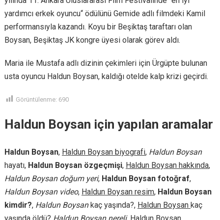
yılında 11. Ankara Uluslararası Film Festivalinde “en iyi
yardımcı erkek oyuncu“ ödülünü Gemide adlı filmdeki Kamil
performansıyla kazandı. Koyu bir Beşiktaş taraftarı olan
Boysan, Beşiktaş JK kongre üyesi olarak görev aldı.
Maria ile Mustafa adlı dizinin çekimleri için Ürgüpte bulunan
usta oyuncu Haldun Boysan, kaldığı otelde kalp krizi geçirdi.
Görüntülenme:
690
Haldun Boysan için yapılan aramalar
Haldun Boysan
,
Haldun Boysan biyografi
,
Haldun Boysan
hayatı,
Haldun Boysan özgeçmişi
,
Haldun Boysan hakkında
,
Haldun Boysan doğum yeri
,
Haldun Boysan fotoğraf
,
Haldun Boysan video
,
Haldun Boysan resim
,
Haldun Boysan
kimdir?
,
Haldun Boysan
kaç yaşında?,
Haldun Boysan
kaç
yaşında öldü?
Haldun Boysan nereli
,
Haldun Boysan