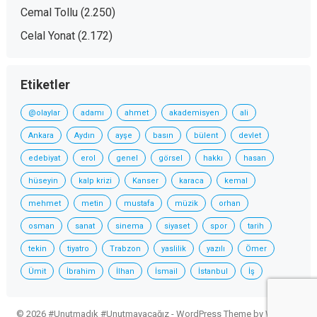
Cemal Tollu
(2.250)
Celal Yonat
(2.172)
Etiketler
@olaylar
adamı
ahmet
akademisyen
ali
Ankara
Aydın
ayşe
basın
bülent
devlet
edebiyat
erol
genel
görsel
hakkı
hasan
hüseyin
kalp krizi
Kanser
karaca
kemal
mehmet
metin
mustafa
müzik
orhan
osman
sanat
sinema
siyaset
spor
tarih
tekin
tiyatro
Trabzon
yaslilik
yazılı
Ömer
Ümit
İbrahim
İlhan
İsmail
İstanbul
İş
© 2026 #Unutmadık #Unutmayacağız -
WordPress Theme
by
WPEnjoy