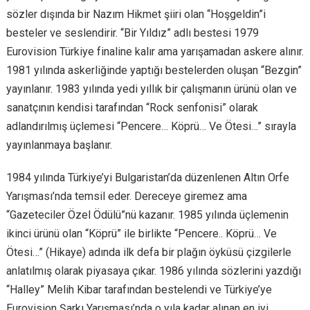
sözler dışında bir Nazım Hikmet şiiri olan “Hoşgeldin”i
besteler ve seslendirir. “Bir Yıldız” adlı bestesi 1979
Eurovision Türkiye finaline kalır ama yarışamadan askere alınır.
1981 yılında askerliğinde yaptığı bestelerden oluşan “Bezgin”
yayınlanır. 1983 yılında yedi yıllık bir çalışmanın ürünü olan ve
sanatçının kendisi tarafından “Rock senfonisi” olarak
adlandırılmış üçlemesi “Pencere… Köprü… Ve Ötesi…” sırayla
yayınlanmaya başlanır.
1984 yılında Türkiye’yi Bulgaristan’da düzenlenen Altın Orfe
Yarışması’nda temsil eder. Dereceye giremez ama
“Gazeteciler Özel Ödülü”nü kazanır. 1985 yılında üçlemenin
ikinci ürünü olan “Köprü” ile birlikte “Pencere.. Köprü… Ve
Ötesi…” (Hikaye) adında ilk defa bir plağın öyküsü çizgilerle
anlatılmış olarak piyasaya çıkar. 1986 yılında sözlerini yazdığı
“Halley” Melih Kibar tarafından bestelendi ve Türkiye’ye
Eurovision Şarkı Yarışması’nda o yıla kadar alınan en iyi