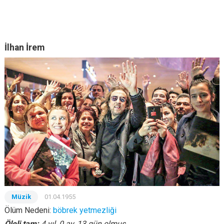
İlhan İrem
Müzik
01.04.1955
Ölüm Nedeni:
böbrek yetmezliği
Öleli tam:
4 yıl, 0 ay, 13 gün olmuş.