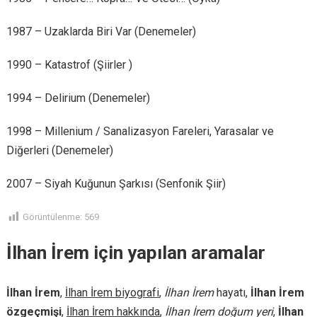
1987 – Uzaklarda Biri Var (Denemeler)
1990 – Katastrof (Şiirler )
1994 – Delirium (Denemeler)
1998 – Millenium / Sanalizasyon Fareleri, Yarasalar ve
Diğerleri (Denemeler)
2007 – Siyah Kuğunun Şarkısı (Senfonik Şiir)
Görüntülenme:
569
İlhan İrem için yapılan aramalar
İlhan İrem
,
İlhan İrem biyografi
,
İlhan İrem
hayatı,
İlhan İrem
özgeçmişi
,
İlhan İrem hakkında
,
İlhan İrem doğum yeri
,
İlhan