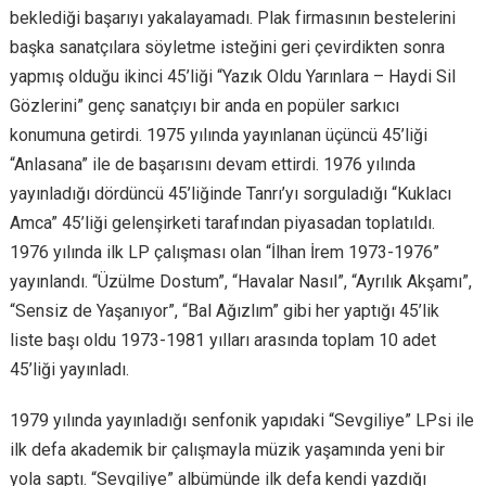
beklediği başarıyı yakalayamadı. Plak firmasının bestelerini
başka sanatçılara söyletme isteğini geri çevirdikten sonra
yapmış olduğu ikinci 45’liği “Yazık Oldu Yarınlara – Haydi Sil
Gözlerini” genç sanatçıyı bir anda en popüler sarkıcı
konumuna getirdi. 1975 yılında yayınlanan üçüncü 45’liği
“Anlasana” ile de başarısını devam ettirdi. 1976 yılında
yayınladığı dördüncü 45’liğinde Tanrı’yı sorguladığı “Kuklacı
Amca” 45’liği gelenşirketi tarafından piyasadan toplatıldı.
1976 yılında ilk LP çalışması olan “İlhan İrem 1973-1976”
yayınlandı. “Üzülme Dostum”, “Havalar Nasıl”, “Ayrılık Akşamı”,
“Sensiz de Yaşanıyor”, “Bal Ağızlım” gibi her yaptığı 45’lik
liste başı oldu 1973-1981 yılları arasında toplam 10 adet
45’liği yayınladı.
1979 yılında yayınladığı senfonik yapıdaki “Sevgiliye” LPsi ile
ilk defa akademik bir çalışmayla müzik yaşamında yeni bir
yola saptı. “Sevgiliye” albümünde ilk defa kendi yazdığı