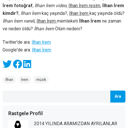
İrem fotoğraf
,
İlhan İrem video
,
İlhan İrem resim
,
İlhan İrem
kimdir?
,
İlhan İrem
kaç yaşında?,
İlhan İrem
kaç yaşında öldü?
İlhan İrem nereli
,
İlhan İrem
memleketi
İlhan İrem
ne zaman
ve neden öldü?
İlhan İrem
Ölüm nedeni?
Twitter'de ara:
İlhan İrem
Google'de ara:
İlhan İrem
İlhan
İrem
müzik
Ara
Rastgele Profil
2014 YILINDA ARAMIZDAN AYRILANLAR