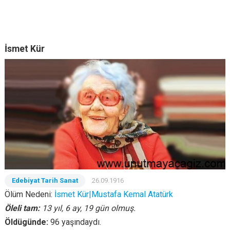
İsmet Kür
Edebiyat Tarih Sanat
26.09.1916
Ölüm Nedeni:
İsmet Kür|Mustafa Kemal Atatürk
Öleli tam:
13 yıl, 6 ay, 19 gün olmuş.
Öldügünde:
96 yaşındaydı.