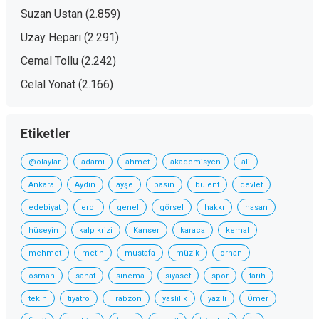
Suzan Ustan
(2.859)
Uzay Heparı
(2.291)
Cemal Tollu
(2.242)
Celal Yonat
(2.166)
Etiketler
@olaylar
adamı
ahmet
akademisyen
ali
Ankara
Aydın
ayşe
basın
bülent
devlet
edebiyat
erol
genel
görsel
hakkı
hasan
hüseyin
kalp krizi
Kanser
karaca
kemal
mehmet
metin
mustafa
müzik
orhan
osman
sanat
sinema
siyaset
spor
tarih
tekin
tiyatro
Trabzon
yaslilik
yazılı
Ömer