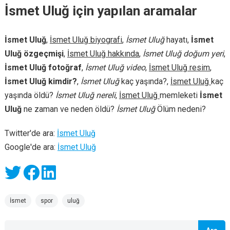
İsmet Uluğ için yapılan aramalar
İsmet Uluğ
,
İsmet Uluğ biyografi
,
İsmet Uluğ
hayatı,
İsmet
Uluğ özgeçmişi
,
İsmet Uluğ hakkında
,
İsmet Uluğ doğum yeri
,
İsmet Uluğ fotoğraf
,
İsmet Uluğ video
,
İsmet Uluğ resim
,
İsmet Uluğ kimdir?
,
İsmet Uluğ
kaç yaşında?,
İsmet Uluğ
kaç
yaşında öldü?
İsmet Uluğ nereli
,
İsmet Uluğ
memleketi
İsmet
Uluğ
ne zaman ve neden öldü?
İsmet Uluğ
Ölüm nedeni?
Twitter'de ara:
İsmet Uluğ
Google'de ara:
İsmet Uluğ
İsmet
spor
uluğ