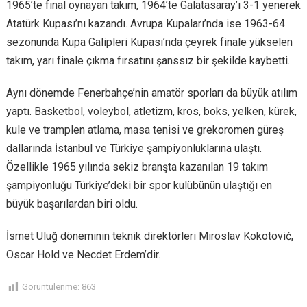
1965’te final oynayan takım, 1964’te Galatasaray’ı 3-1 yenerek
Atatürk Kupası’nı kazandı. Avrupa Kupaları’nda ise 1963-64
sezonunda Kupa Galipleri Kupası’nda çeyrek finale yükselen
takım, yarı finale çıkma fırsatını şanssız bir şekilde kaybetti.
Aynı dönemde Fenerbahçe’nin amatör sporları da büyük atılım
yaptı. Basketbol, voleybol, atletizm, kros, boks, yelken, kürek,
kule ve tramplen atlama, masa tenisi ve grekoromen güreş
dallarında İstanbul ve Türkiye şampiyonluklarına ulaştı.
Özellikle 1965 yılında sekiz branşta kazanılan 19 takım
şampiyonluğu Türkiye’deki bir spor kulübünün ulaştığı en
büyük başarılardan biri oldu.
İsmet Uluğ döneminin teknik direktörleri Miroslav Kokotović,
Oscar Hold ve Necdet Erdem’dir.
Görüntülenme:
863