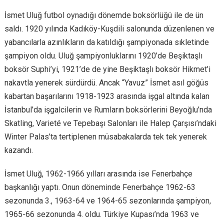
İsmet Uluğ futbol oynadığı dönemde boksörlüğü ile de ün
saldı. 1920 yılında Kadıköy-Kuşdili salonunda düzenlenen ve
yabancılarla azınlıkların da katıldığı şampiyonada sıkletinde
şampiyon oldu. Uluğ şampiyonluklarını 1920’de Beşiktaşlı
boksör Suphi’yi, 1921’de de yine Beşiktaşlı boksör Hikmet’i
nakavtla yenerek sürdürdü. Ancak “Yavuz” İsmet asıl göğüs
kabartan başarılarını 1918-1923 arasında işgal altında kalan
İstanbul’da işgalcilerin ve Rumların boksörlerini Beyoğlu’nda
Skatling, Varieté ve Tepebaşı Salonları ile Halep Çarşısı’ndaki
Winter Palas’ta tertiplenen müsabakalarda tek tek yenerek
kazandı.
İsmet Uluğ, 1962-1966 yılları arasında ise Fenerbahçe
başkanlığı yaptı. Onun döneminde Fenerbahçe 1962-63
sezonunda 3., 1963-64 ve 1964-65 sezonlarında şampiyon,
1965-66 sezonunda 4. oldu. Türkiye Kupası’nda 1963 ve