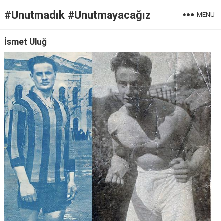
#Unutmadık #Unutmayacağız
MENU
İsmet Uluğ