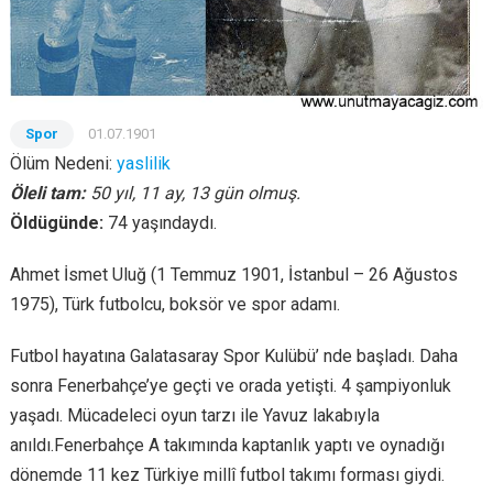
Spor
01.07.1901
Ölüm Nedeni:
yaslilik
Öleli tam:
50 yıl, 11 ay, 13 gün olmuş.
Öldügünde:
74 yaşındaydı.
Ahmet İsmet Uluğ (1 Temmuz 1901, İstanbul – 26 Ağustos
1975), Türk futbolcu, boksör ve spor adamı.
Futbol hayatına Galatasaray Spor Kulübü’ nde başladı. Daha
sonra Fenerbahçe’ye geçti ve orada yetişti. 4 şampiyonluk
yaşadı. Mücadeleci oyun tarzı ile Yavuz lakabıyla
anıldı.Fenerbahçe A takımında kaptanlık yaptı ve oynadığı
dönemde 11 kez Türkiye millî futbol takımı forması giydi.