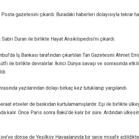
 Posta gazetesini çıkardı. Buradaki haberleri dolayısıyla tekrar 
 Sabri Duran ile birlikte Hayat Ansiklopedisi’ni çıkardı.
anbul’da İş Bankası tarafından çıkartılan Tan Gazetesini Ahmet Em
tfi ile birlikte devralırlar. İkinci Dünya savaşı ve sonrasında etkili
di.
asında yazılarından dolayı birkaç kez tutuklanıp yargılandı.
eraat etseler de baskıdan kurtulamamışlardır. Eşi ile birlikte ülke
da kalır. Önce Paris sonra Bakü’de kalır bir süre. Ardından ülkesi
kiye’ye dönse de Yeşilköy Havaalanında bir gece misafir edildikt