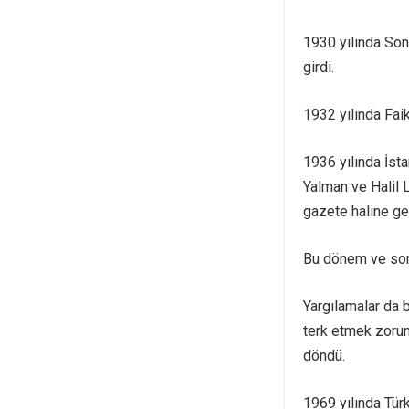
1930 yılında Son
girdi.
1932 yılında Faik
1936 yılında İst
Yalman ve Halil Lü
gazete haline gel
Bu dönem ve sonr
Yargılamalar da b
terk etmek zorun
döndü.
1969 yılında Tür