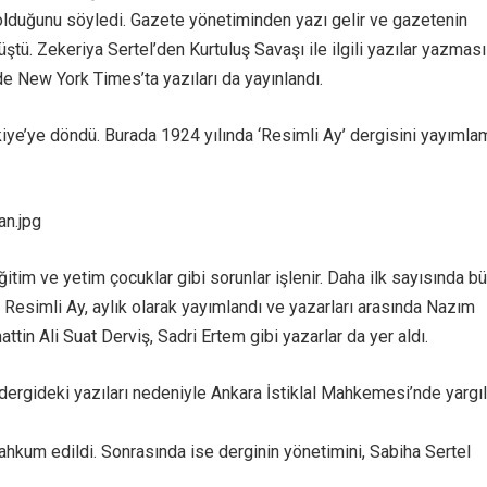
olduğunu söyledi. Gazete yönetiminden yazı gelir ve gazetenin
ştü. Zekeriya Sertel’den Kurtuluş Savaşı ile ilgili yazılar yazması
de New York Times’ta yazıları da yayınlandı.
kiye’ye döndü. Burada 1924 yılında ‘Resimli Ay’ dergisini yayıml
n.jpg
ğitim ve yetim çocuklar gibi sorunlar işlenir. Daha ilk sayısında b
 Resimli Ay, aylık olarak yayımlandı ve yazarları arasında Nazım
tin Ali Suat Derviş, Sadri Ertem gibi yazarlar da yer aldı.
 dergideki yazıları nedeniyle Ankara İstiklal Mahkemesi’nde yargı
ahkum edildi. Sonrasında ise derginin yönetimini, Sabiha Sertel