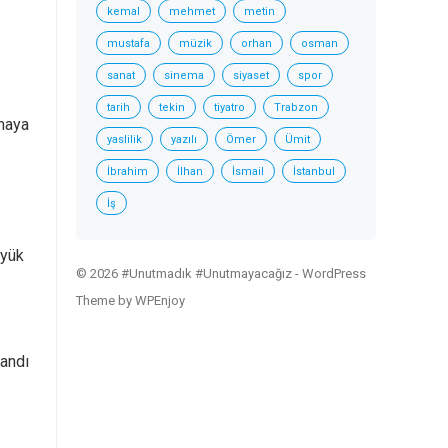
kemal
mehmet
metin
mustafa
müzik
orhan
osman
sanat
sinema
siyaset
spor
tarih
tekin
tiyatro
Trabzon
amaya
yaslilik
yazılı
Ömer
Ümit
İbrahim
İlhan
İsmail
İstanbul
İş
üyük
© 2026 #Unutmadık #Unutmayacağız -
WordPress
Theme
by
WPEnjoy
landı