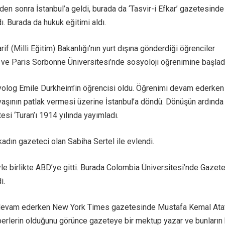
nden sonra İstanbul’a geldi, burada da ‘Tasvir-i Efkar’ gazetesinde
. Burada da hukuk eğitimi aldı.
if (Milli Eğitim) Bakanlığı’nın yurt dışına gönderdiği öğrenciler
ı ve Paris Sorbonne Üniversitesi’nde sosyoloji öğrenimine başlad
yolog Emile Durkheim’in öğrencisi oldu. Öğrenimi devam ederken
vaşının patlak vermesi üzerine İstanbul’a döndü. Dönüşün ardında 
si ‘Turan’ı 1914 yılında yayımladı.
adın gazeteci olan Sabiha Sertel ile evlendi.
le birlikte ABD’ye gitti. Burada Colombia Üniversitesi’nde Gazete
i.
devam ederken New York Times gazetesinde Mustafa Kemal Ata
haberlerin olduğunu görünce gazeteye bir mektup yazar ve bunların