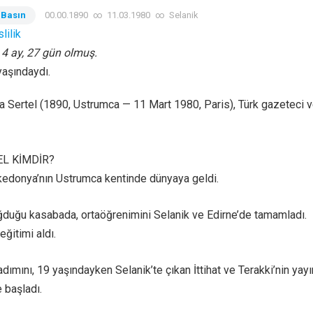
 Basın
00.00.1890
∞
11.03.1980
∞
Selanik
lilik
, 4 ay, 27 gün olmuş.
yaşındaydı.
Sertel (1890, Ustrumca — 11 Mart 1980, Paris), Türk gazeteci 
EL KİMDİR?
kedonya’nın Ustrumca kentinde dünyaya geldi.
ğduğu kasabada, ortaöğrenimini Selanik ve Edirne’de tamamladı.
eğitimi aldı.
adımını, 19 yaşındayken Selanik’te çıkan İttihat ve Terakki’nin yayı
 başladı.