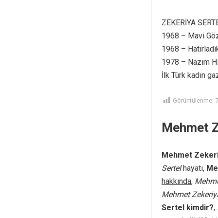
ZEKERİYA SERTE
1968 – Mavi Gö
1968 – Hatırladı
1978 – Nazım Hik
İlk Türk kadın ga
Görüntülenme:
Mehmet Ze
Mehmet Zekeri
Sertel
hayatı,
Me
hakkında
,
Mehmet
Mehmet Zekeriya
Sertel kimdir?
,