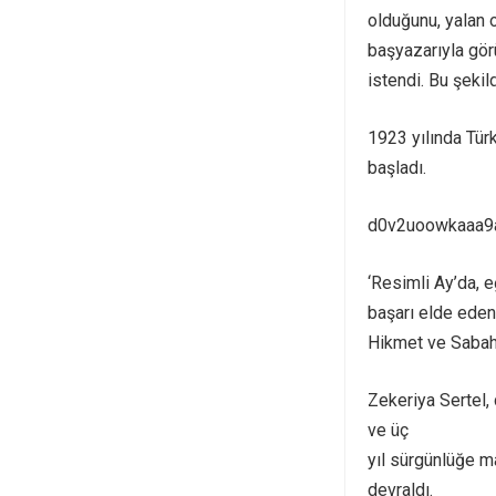
olduğunu, yalan 
başyazarıyla görü
istendi. Bu şekil
1923 yılında Tür
başladı.
d0v2uoowkaaa9a
‘Resimli Ay’da, e
başarı elde eden
Hikmet ve Sabahat
Zekeriya Sertel,
ve üç
yıl sürgünlüğe m
devraldı.