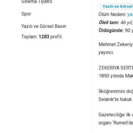
Sinema Tiyatro
Yazılı ve Görsel
Spor
Ölüm Nedeni:
yas
Öleli tam:
46 yıl
Yazılı ve Görsel Basın
Öldügünde:
90 
Toplam:
1283
profil.
Mehmet Zekeriya 
yayıncı.
ZEKERİYA SERT
1890 yılında Ma
İlköğrenimini do
Selanik’te hukuk 
Gazeteciliğe ilk 
organı ‘Rumeli’de