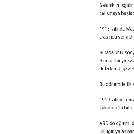
Selanik’in işgali
çalışmaya başladı
1913 yılında Maar
arasında yer ald
Burada ünlü sos
Birinci Dünya sa
defa kendi gazete
Bu dönemde ilk k
1919 yılında eşiy
Fakültesi’ni bitird
ABD’de eğitimi 
ile ilgili yalan 