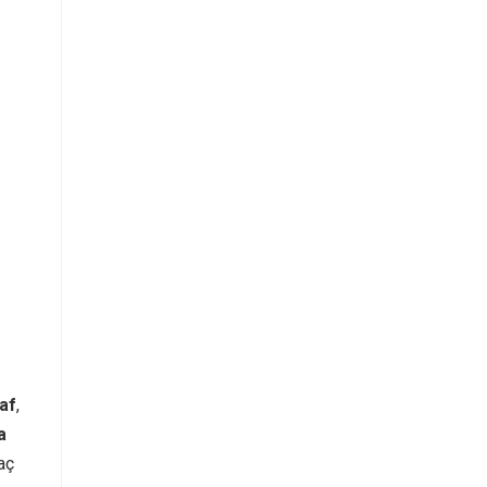
af
,
a
aç