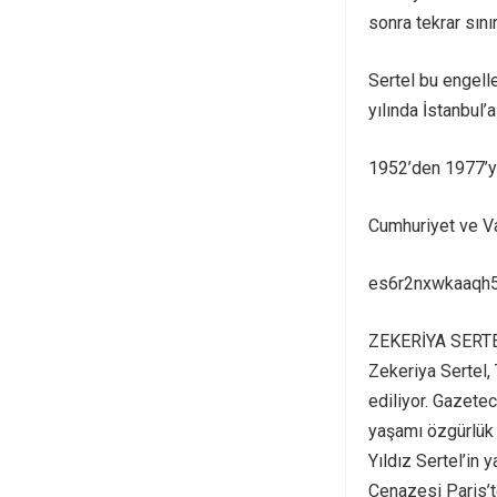
sonra tekrar sınır
Sertel bu engel
yılında İstanbul’
1952’den 1977’ye
Cumhuriyet ve Va
es6r2nxwkaaqh5
ZEKERİYA SERT
Zekeriya Sertel, 
ediliyor. Gazete
yaşamı özgürlük 
Yıldız Sertel’in 
Cenazesi Paris’t