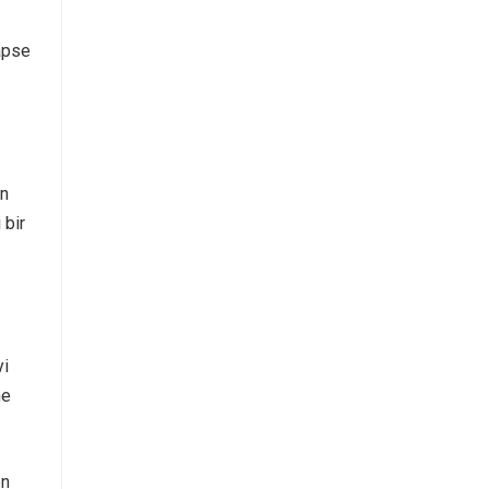
hapse
in
 bir
yi
ne
en