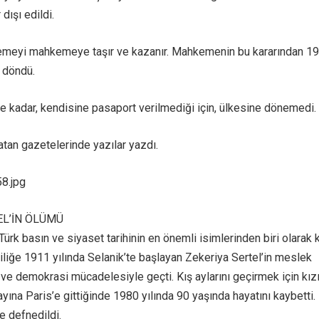
 dışı edildi.
lemeyi mahkemeye taşır ve kazanır. Mahkemenin bu kararından 1
a döndü.
 kadar, kendisine pasaport verilmediği için, ülkesine dönemedi.
tan gazetelerinde yazılar yazdı.
8.jpg
EL’İN ÖLÜMÜ
Türk basın ve siyaset tarihinin en önemli isimlerinden biri olarak 
ciliğe 1911 yılında Selanik’te başlayan Zekeriya Sertel’in meslek
ve demokrasi mücadelesiyle geçti. Kış aylarını geçirmek için kız
yayına Paris’e gittiğinde 1980 yılında 90 yaşında hayatını kaybetti.
e defnedildi.