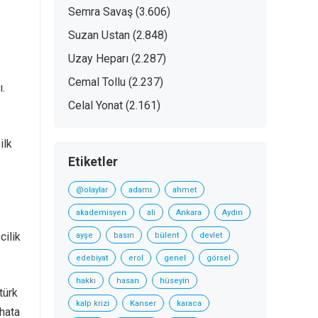
Semra Savaş
(3.606)
Suzan Ustan
(2.848)
Uzay Heparı
(2.287)
Cemal Tollu
(2.237)
ı.
Celal Yonat
(2.161)
ilk
Etiketler
@olaylar
adamı
ahmet
akademisyen
ali
Ankara
Aydın
cilik
ayşe
basın
bülent
devlet
edebiyat
erol
genel
görsel
hakkı
hasan
hüseyin
türk
kalp krizi
Kanser
karaca
 hata