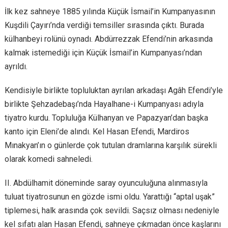
İlk kez sahneye 1885 yılında Küçük İsmail’in Kumpanyasının
Kuşdili Çayırı’nda verdiği temsiller sırasında çıktı. Burada
külhanbeyi rolünü oynadı. Abdürrezzak Efendi’nin arkasında
kalmak istemediği için Küçük İsmail’in Kumpanyası’ndan
ayrıldı.
Kendisiyle birlikte topluluktan ayrılan arkadaşı Agâh Efendi’yle
birlikte Şehzadebaşı’nda Hayalhane-i Kumpanyası adıyla
tiyatro kurdu. Topluluğa Külhanyan ve Papazyan’dan başka
kanto için Eleni’de alındı. Kel Hasan Efendi, Mardiros
Mınakyan’ın o günlerde çok tutulan dramlarına karşılık sürekli
olarak komedi sahneledi.
II. Abdülhamit döneminde saray oyunculuğuna alınmasıyla
tuluat tiyatrosunun en gözde ismi oldu. Yarattığı “aptal uşak”
tiplemesi, halk arasında çok sevildi. Saçsız olması nedeniyle
kel sıfatı alan Hasan Efendi, sahneye çıkmadan önce kaşlarını