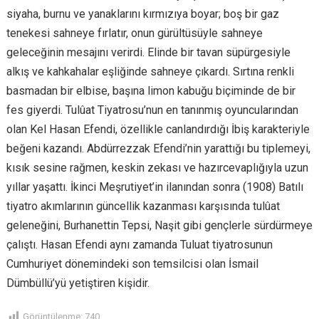
siyaha, burnu ve yanaklarını kırmızıya boyar; boş bir gaz
tenekesi sahneye fırlatır, onun gürültüsüyle sahneye
geleceğinin mesajını verirdi. Elinde bir tavan süpürgesiyle
alkış ve kahkahalar eşliğinde sahneye çıkardı. Sırtına renkli
basmadan bir elbise, başına limon kabuğu biçiminde de bir
fes giyerdi. Tulûat Tiyatrosu’nun en tanınmış oyuncularından
olan Kel Hasan Efendi, özellikle canlandırdığı İbiş karakteriyle
beğeni kazandı. Abdürrezzak Efendi’nin yarattığı bu tiplemeyi,
kısık sesine rağmen, keskin zekası ve hazırcevaplığıyla uzun
yıllar yaşattı. İkinci Meşrutiyet’in ilanından sonra (1908) Batılı
tiyatro akımlarının güncellik kazanması karşısında tulûat
geleneğini, Burhanettin Tepsi, Naşit gibi gençlerle sürdürmeye
çalıştı. Hasan Efendi aynı zamanda Tuluat tiyatrosunun
Cumhuriyet dönemindeki son temsilcisi olan İsmail
Dümbüllü’yü yetiştiren kişidir.
Görüntülenme:
740