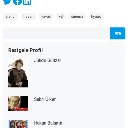
efendi
hasan
kavuk
kel
sinema
tiyatro
Ara
Rastgele Profil
Jülide Gülizar
Sabri Ülker
Hakan Balamir