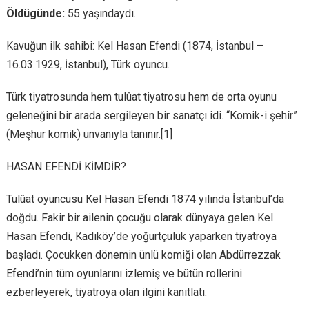
Öldügünde:
55 yaşındaydı.
Kavuğun ilk sahibi: Kel Hasan Efendi (1874, İstanbul –
16.03.1929, İstanbul), Türk oyuncu.
Türk tiyatrosunda hem tulûat tiyatrosu hem de orta oyunu
geleneğini bir arada sergileyen bir sanatçı idi. “Komik-i şehîr”
(Meşhur komik) unvanıyla tanınır.[1]
HASAN EFENDİ KİMDİR?
Tulûat oyuncusu Kel Hasan Efendi 1874 yılında İstanbul’da
doğdu. Fakir bir ailenin çocuğu olarak dünyaya gelen Kel
Hasan Efendi, Kadıköy’de yoğurtçuluk yaparken tiyatroya
başladı. Çocukken dönemin ünlü komiği olan Abdürrezzak
Efendi’nin tüm oyunlarını izlemiş ve bütün rollerini
ezberleyerek, tiyatroya olan ilgini kanıtlatı.