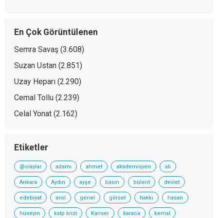
En Çok Görüntülenen
Semra Savaş
(3.608)
Suzan Ustan
(2.851)
Uzay Heparı
(2.290)
Cemal Tollu
(2.239)
Celal Yonat
(2.162)
Etiketler
@olaylar
adamı
ahmet
akademisyen
ali
Ankara
Aydın
ayşe
basın
bülent
devlet
edebiyat
erol
genel
görsel
hakkı
hasan
hüseyin
kalp krizi
Kanser
karaca
kemal