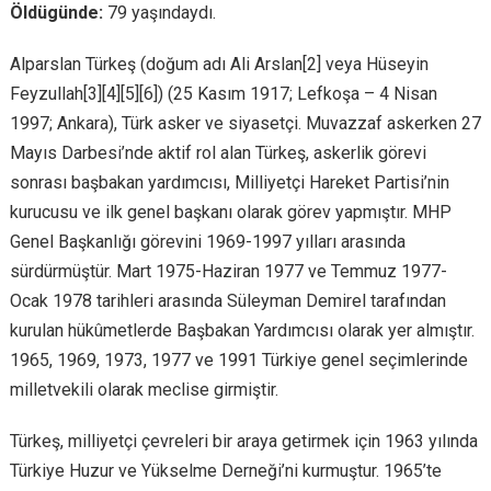
Öldügünde:
79 yaşındaydı.
Alparslan Türkeş (doğum adı Ali Arslan[2] veya Hüseyin
Feyzullah[3][4][5][6]) (25 Kasım 1917; Lefkoşa – 4 Nisan
1997; Ankara), Türk asker ve siyasetçi. Muvazzaf askerken 27
Mayıs Darbesi’nde aktif rol alan Türkeş, askerlik görevi
sonrası başbakan yardımcısı, Milliyetçi Hareket Partisi’nin
kurucusu ve ilk genel başkanı olarak görev yapmıştır. MHP
Genel Başkanlığı görevini 1969-1997 yılları arasında
sürdürmüştür. Mart 1975-Haziran 1977 ve Temmuz 1977-
Ocak 1978 tarihleri arasında Süleyman Demirel tarafından
kurulan hükûmetlerde Başbakan Yardımcısı olarak yer almıştır.
1965, 1969, 1973, 1977 ve 1991 Türkiye genel seçimlerinde
milletvekili olarak meclise girmiştir.
Türkeş, milliyetçi çevreleri bir araya getirmek için 1963 yılında
Türkiye Huzur ve Yükselme Derneği’ni kurmuştur. 1965’te