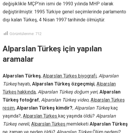
değişiklikle MÇP’nin ismi de 1993 yılında MHP olarak
değiştirilmiştir. 1995 Türkiye genel seçimlerinde parlamento
dışı kalan Türkeş, 4 Nisan 1997 tarihinde ölmüştür.
Görüntülenme:
712
Alparslan Türkeş için yapılan
aramalar
Alparslan Türkeş
,
Alparslan Türkeş biyografi
,
Alparslan
Türkeş
hayatı,
Alparslan Türkeş özgeçmişi
,
Alparslan
Türkeş hakkında
,
Alparslan Türkeş doğum yeri
,
Alparslan
Türkeş fotoğraf
,
Alparslan Türkeş video
,
Alparslan Türkeş
resim
,
Alparslan Türkeş kimdir?
,
Alparslan Türkeş
kaç
yaşında?,
Alparslan Türkeş
kaç yaşında öldü?
Alparslan
Türkeş nereli
,
Alparslan Türkeş
memleketi
Alparslan Türkeş
ne zaman ve neden öldü?
Alparslan Türkeş
Ölüm nedeni?