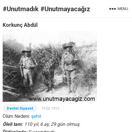
#Unutmadık #Unutmayacağız
MENU
Korkunç Abdül
Devlet Siyaset
19.02.1915
Ölüm Nedeni:
şehit
Öleli tam:
110 yıl, 6 ay, 29 gün olmuş.