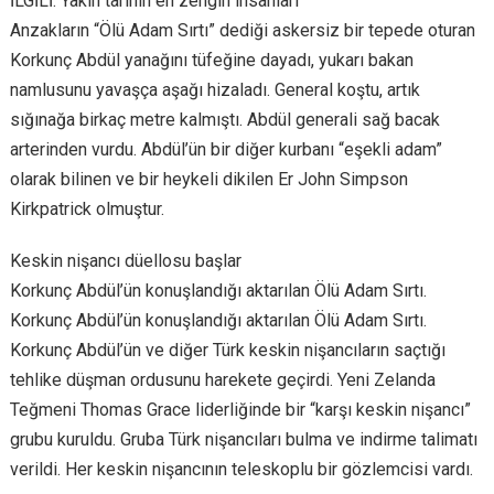
İLGİLİ: Yakın tarihin en zengin insanları
Anzakların “Ölü Adam Sırtı” dediği askersiz bir tepede oturan
Korkunç Abdül yanağını tüfeğine dayadı, yukarı bakan
namlusunu yavaşça aşağı hizaladı. General koştu, artık
sığınağa birkaç metre kalmıştı. Abdül generali sağ bacak
arterinden vurdu. Abdül’ün bir diğer kurbanı “eşekli adam”
olarak bilinen ve bir heykeli dikilen Er John Simpson
Kirkpatrick olmuştur.
Keskin nişancı düellosu başlar
Korkunç Abdül’ün konuşlandığı aktarılan Ölü Adam Sırtı.
Korkunç Abdül’ün konuşlandığı aktarılan Ölü Adam Sırtı.
Korkunç Abdül’ün ve diğer Türk keskin nişancıların saçtığı
tehlike düşman ordusunu harekete geçirdi. Yeni Zelanda
Teğmeni Thomas Grace liderliğinde bir “karşı keskin nişancı”
grubu kuruldu. Gruba Türk nişancıları bulma ve indirme talimatı
verildi. Her keskin nişancının teleskoplu bir gözlemcisi vardı.