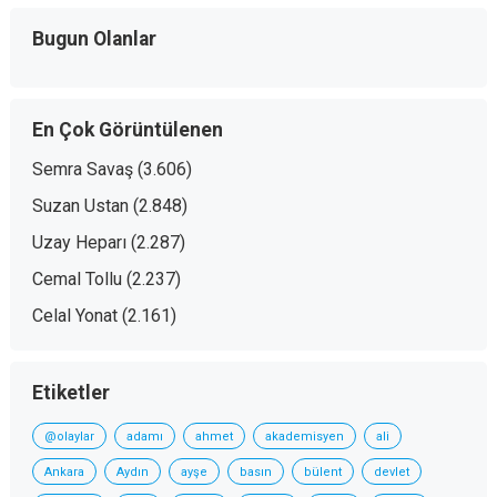
Bugun Olanlar
En Çok Görüntülenen
Semra Savaş
(3.606)
Suzan Ustan
(2.848)
Uzay Heparı
(2.287)
Cemal Tollu
(2.237)
Celal Yonat
(2.161)
Etiketler
@olaylar
adamı
ahmet
akademisyen
ali
Ankara
Aydın
ayşe
basın
bülent
devlet