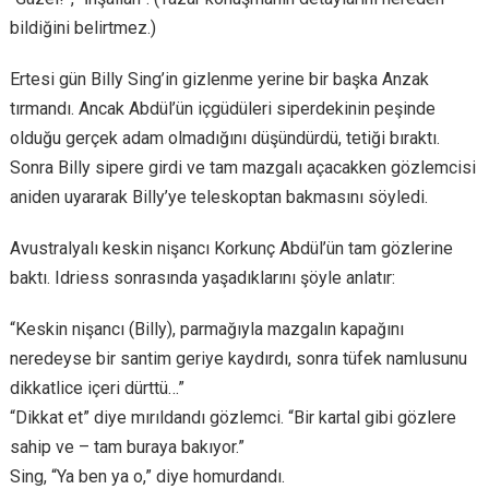
bildiğini belirtmez.)
Ertesi gün Billy Sing’in gizlenme yerine bir başka Anzak
tırmandı. Ancak Abdül’ün içgüdüleri siperdekinin peşinde
olduğu gerçek adam olmadığını düşündürdü, tetiği bıraktı.
Sonra Billy sipere girdi ve tam mazgalı açacakken gözlemcisi
aniden uyararak Billy’ye teleskoptan bakmasını söyledi.
Avustralyalı keskin nişancı Korkunç Abdül’ün tam gözlerine
baktı. Idriess sonrasında yaşadıklarını şöyle anlatır:
“Keskin nişancı (Billy), parmağıyla mazgalın kapağını
neredeyse bir santim geriye kaydırdı, sonra tüfek namlusunu
dikkatlice içeri dürttü…”
“Dikkat et” diye mırıldandı gözlemci. “Bir kartal gibi gözlere
sahip ve – tam buraya bakıyor.”
Sing, “Ya ben ya o,” diye homurdandı.