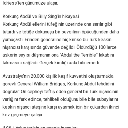
Idriess’ten günümüze ulaşır.
Korkunç Abdül ve Billy Sing’in hikayesi
Korkunç Abdül ellerini tüfeğinin üzerinde ona sarılır gibi
tutardı ve tetiğe dokunuşu bir sevgilinin öpücüğünden daha
yumuşaktı. Erinden generaline hiç kimse bu Türk keskin
nişancısı karşısında güvende değildi. Öldürdüğü 100’lerce
askerin sayısı düşmanın ona “Abdul the Terrible” lakabını
takmasını sağladı. Gerçek kimliği asla bilinemedi.
Avustralya’nın 20.000 kişilik keşif kuvvetini oluşturmakla
görevli General William Bridges, Korkunç Abdül tehdidini
doğrular: Ön cepheyi teftiş eden general bir Türk nişancının
varlığını fark edince, tehlikeli olduğunu bile bile subaylarını
keskin nişancı ateşine karşı uyarmak için bir çukurdan ikinci
kez geçmeye çalışır.