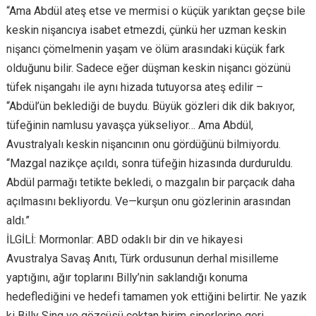
“Ama Abdül ateş etse ve mermisi o küçük yarıktan geçse bile
keskin nişancıya isabet etmezdi, çünkü her uzman keskin
nişancı çömelmenin yaşam ve ölüm arasındaki küçük fark
olduğunu bilir. Sadece eğer düşman keskin nişancı gözünü
tüfek nişangahı ile aynı hizada tutuyorsa ateş edilir –
“Abdül’ün beklediği de buydu. Büyük gözleri dik dik bakıyor,
tüfeğinin namlusu yavaşça yükseliyor… Ama Abdül,
Avustralyalı keskin nişancının onu gördüğünü bilmiyordu.
“Mazgal nazikçe açıldı, sonra tüfeğin hizasında durduruldu.
Abdül parmağı tetikte bekledi, o mazgalın bir parçacık daha
açılmasını bekliyordu. Ve—kurşun onu gözlerinin arasından
aldı.”
İLGİLİ: Mormonlar: ABD odaklı bir din ve hikayesi
Avustralya Savaş Anıtı, Türk ordusunun derhal misilleme
yaptığını, ağır toplarını Billy’nin saklandığı konuma
hedeflediğini ve hedefi tamamen yok ettiğini belirtir. Ne yazık
ki Billy Sing ve gözcüsü çoktan birim siperlerine geri